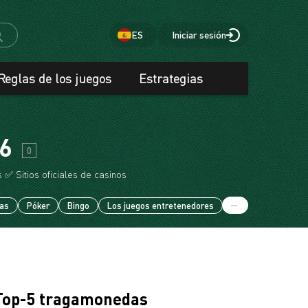
ES
Iniciar sesión
Reglas de los juegos
Estrategias
6
0
 Sitios oficiales de casinos
tas
Póker
Bingo
Los juegos entretenedores
Cartas de Scratch
Top-5 tragamonedas