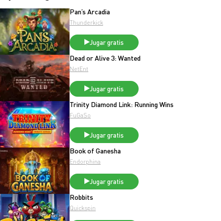
Pan’s Arcadia
Thunderkick
Jugar gratis
Dead or Alive 3: Wanted
NetEnt
Jugar gratis
Trinity Diamond Link: Running Wins
FuGaSo
Jugar gratis
Book of Ganesha
Endorphina
Jugar gratis
Robbits
Quickspin