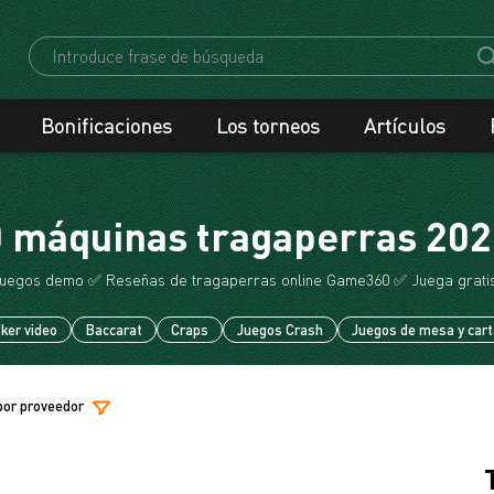
Bonificaciones
Los torneos
Artículos
 máquinas tragaperras 202
uegos demo ✅ Reseñas de tragaperras online Game360 ✅ Juega gratis ✅
ker video
Baccarat
Craps
Juegos Crash
Juegos de mesa y car
 por proveedor