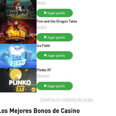
NetEnt
Jugar gratis
Finn and the Dragon Tales
NetEnt
Jugar gratis
Ice Field
Jugar gratis
Plinko XY
BGaming
Jugar gratis
Clasificación completa de juegos
Los Mejores Bonos de Casino