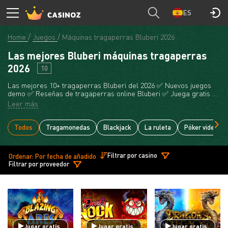
ES
Home
Juegos
Máquinas tragaperras Bluberi 2026
Las mejores Bluberi máquinas tragaperras
2026
10
Las mejores 10+ tragaperras Bluberi del 2026 ✅ Nuevos juegos
demo ✅ Reseñas de tragaperras online Bluberi ✅ Juega gratis ✅
Sitios oficiales de casinos
Leer más
Todos
Tragamonedas
Blackjack
La ruleta
Póker video
Filtrar por casino
Ordenar: Por fecha de añadido
Filtrar por proveedor
Jugar gratis
Jugar gratis
Jugar gratis