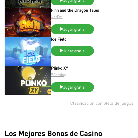
Jugar gratis
Finn and the Dragon Tales
NetEnt
Jugar gratis
Ice Field
Jugar gratis
Plinko XY
BGaming
Jugar gratis
Clasificación completa de juegos
Los Mejores Bonos de Casino