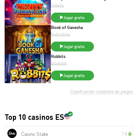
FuGaSo
Jugar gratis
Book of Ganesha
Endorphina
Jugar gratis
Robbits
Quickspin
Jugar gratis
Clasificación completa de juegos
Top 10 casinos ES
Casino Stake
7.8