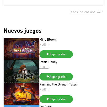
Todos los casinos
(469)
Nuevos juegos
Mine Blown
NetEnt
Jugar gratis
Rabid Randy
NetEnt
Jugar gratis
Finn and the Dragon Tales
NetEnt
Jugar gratis
Ice Field