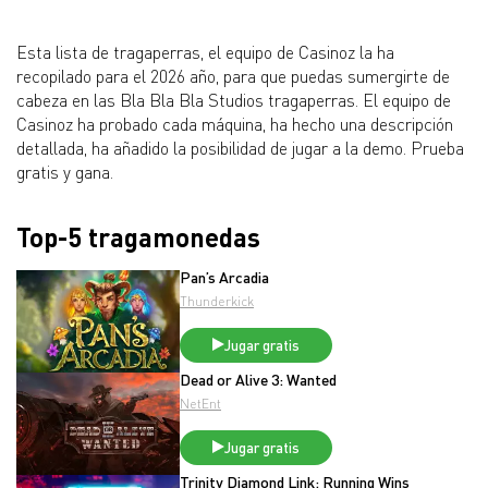
Esta lista de tragaperras, el equipo de Casinoz la ha
recopilado para el 2026 año, para que puedas sumergirte de
cabeza en las Bla Bla Bla Studios tragaperras. El equipo de
Casinoz ha probado cada máquina, ha hecho una descripción
detallada, ha añadido la posibilidad de jugar a la demo. Prueba
gratis y gana.
Top-5 tragamonedas
Pan’s Arcadia
Thunderkick
Jugar gratis
Dead or Alive 3: Wanted
NetEnt
Jugar gratis
Trinity Diamond Link: Running Wins