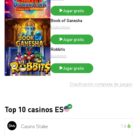
Jugar gratis
Book of Ganesha
Endorphina
Jugar gratis
Robbits
Quickspin
Jugar gratis
Clasificación completa de juegos
Top 10 casinos ES
Casino Stake
7.8