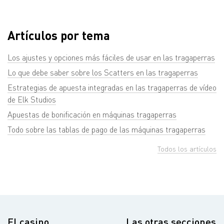
Artículos por tema
Los ajustes y opciones más fáciles de usar en las tragaperras
Lo que debe saber sobre los Scatters en las tragaperras
Estrategias de apuesta integradas en las tragaperras de vídeo
de Elk Studios
Apuestas de bonificación en máquinas tragaperras
Todo sobre las tablas de pago de las máquinas tragaperras
Todos los artículos
El casino
Las otras secciones