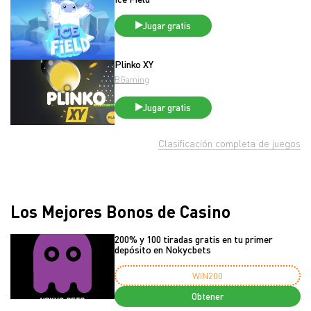
Jugar gratis
Plinko XY
BGaming
Jugar gratis
Clasificación completa de juegos
Los Mejores Bonos de Casino
200% y 100 tiradas gratis en tu primer
depósito en Nokycbets
WIN200
Obtener