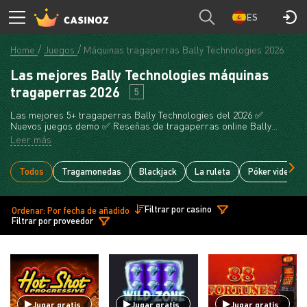
ES
Home
Juegos
Máquinas tragaperras Bally Technologies 2026
Las mejores Bally Technologies máquinas
tragaperras 2026
5
Las mejores 5+ tragaperras Bally Technologies del 2026 ✅
Nuevos juegos demo ✅ Reseñas de tragaperras online Bally
Technologies ✅ Juega gratis ✅ Sitios oficiales de casinos
Leer más
Todos
Tragamonedas
Blackjack
La ruleta
Póker video
Filtrar por casino
Ordenar: Por fecha de añadido
Filtrar por proveedor
Jugar gratis
Jugar gratis
Jugar gratis