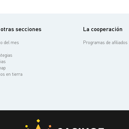
 otras secciones
La cooperación
o del mes
Programas de afiliados
tegias
ias
map
os en tierra