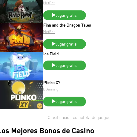
NetEnt
Jugar gratis
Finn and the Dragon Tales
NetEnt
Jugar gratis
Ice Field
Jugar gratis
Plinko XY
BGaming
Jugar gratis
Clasificación completa de juegos
Los Mejores Bonos de Casino