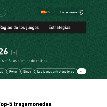
ES
Iniciar sesión
Reglas de los juegos
Estrategias
26
4
 ✅ Sitios oficiales de casinos
tas
Póker
Bingo
Los juegos entretenedores
Cartas de Scratch
Top-5 tragamonedas