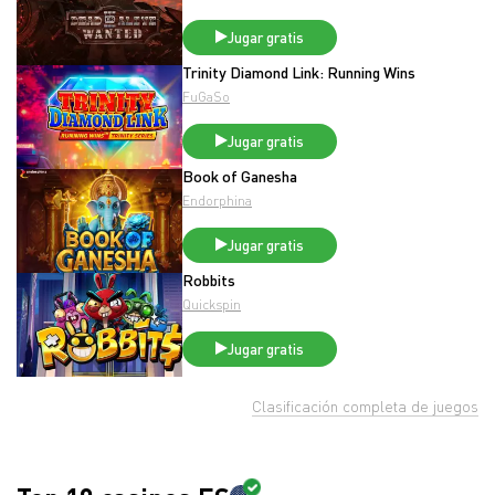
Jugar gratis
Trinity Diamond Link: Running Wins
FuGaSo
Jugar gratis
Book of Ganesha
Endorphina
Jugar gratis
Robbits
Quickspin
Jugar gratis
Clasificación completa de juegos