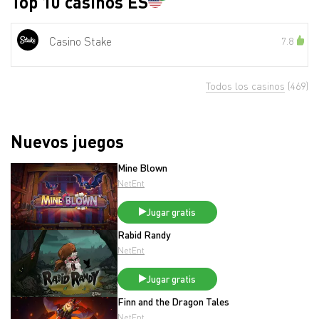
Top 10 casinos ES
Casino Stake
7.8
Todos los casinos
(469)
Nuevos juegos
Mine Blown
NetEnt
Jugar gratis
Rabid Randy
NetEnt
Jugar gratis
Finn and the Dragon Tales
NetEnt