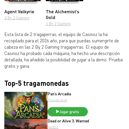
Agent Valkyrie
The Alchemist’s
Gold
2 By 2 Gaming
2 By 2 Gaming
Esta lista de 2 tragaperras, el equipo de Casinoz la ha
recopilado para el 2026 año, para que puedas sumergirte de
cabeza en las 2 By 2 Gaming tragaperras. El equipo de
Casinoz ha probado cada máquina, ha hecho una descripción
detallada, ha añadido la posibilidad de jugar a la demo. Prueba
gratis y gana.
Top-5 tragamonedas
Pan’s Arcadia
Thunderkick
Jugar gratis
Dead or Alive 3: Wanted
NetEnt