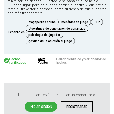
minimizar los riesgos. Su enfoque se basa en el principio:
«Puedes jugar, pero no puedes perder el control», que refleja
tanto su trayectoria personal como su deseo de que el sector
tragaperras online
mecánica de juego
RTP
algoritmos de generación de ganancias
Experto en:
psicología del jugador
gestión de la adicción al juego
Hechos
Alex
Editor científico y verificador de
verificados
Vasilev
hechos
Debes iniciar sesión para dejar un comentario:
INICIAR SESIÓN
REGISTRARSE