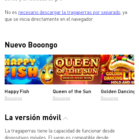
No es
necesario descargar la tragaperras por separado
, ya
que se inicia directamente en el navegador.
Nuevo Booongo
Happy Fish
Queen of the Sun
Golden Dancing 
Booongo
Booongo
Booongo
La versión móvil
La tragaperras tiene la capacidad de funcionar desde
dispositivos móviles. El juego es compatible desde