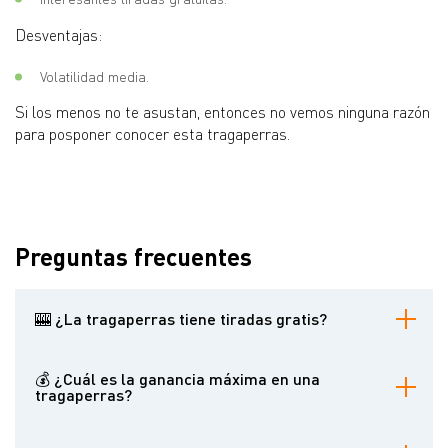
Desventajas:
Volatilidad media.
Si los menos no te asustan, entonces no vemos ninguna razón
para posponer conocer esta tragaperras.
Preguntas frecuentes
🎰 ¿La tragaperras tiene tiradas gratis?
Sí, se activan cuando aciertas 3 Scatter.
💰 ¿Cuál es la ganancia máxima en una
tragaperras?
Las ganancias máximas están limitadas a 1.000 apuestas.