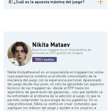
💵 ¿Cuál es la apuesta máxima del juego?
La apuesta máxima es de 60 $ por 1 tirada.
Nikita Mataev
Experto en tragaperras en línea (análisis de
la mecánica, RTP, gestión de riesgos)
1502 reseñas
Nikita (motyathewise) es un especialista en tragaperras online
cuya experiencia combina un profundo conocimiento de la
mecánica del juego con la experiencia personal. Apasionado
del juego desde muy joven, no sólo ha aprendido los aspectos
técnicos de las tragaperras -desde el RTP hasta los
algoritmos de generación de ganancias-, sino que también se
ha enfrentado al problema de la adicción al juego, lo que le
permite comprender la psicología de los jugadores. En su
vida profesional, Nikita se centra en crear contenidos que
expliquen los matices del juego y ayuden a los usuarios a