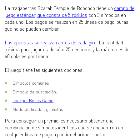
La tragaperras Scarab Temple de Booongo tiene un
campo de
juego estándar, que consta de 5 rodillos
con 3 símbolos en
cada uno. Los pagos se realizan en 25 líneas de pago, puras
que no se pueden cambiar.
Las apuestas se realizan antes de cada giro
. La cantidad
mínima para jugar es de sólo 25 céntimos y la máxima es de
60 dólares por tirada.
El juego tiene las siguientes opciones:
Símbolos comunes;
Símbolo de sustitución;
Jackpot Bonus Game
;
Modo de tiradas gratuitas.
Para conseguir un premio, es necesario obtener una
combinación de símbolos idénticos que se encuentren en
cualquier línea de pago a partir del primer rodillo.