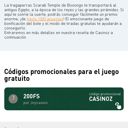
La tragaperras Scarab Temple de Booongo te transportará al
antiguo Egipto, a la época de los reyes y las grandes pirámides. Si
aquí te sonríe la suerte, podrás conseguir fácilmente un premio
enorme, ¡de
hasta 1000 apuestas
! El emocionante juego de
bonificación del bote y el modo de tiradas gratuitas te ayudarán a
conseguirlo.
Entraremos en más detalles en nuestra reseña de Casinoz a
continuación.
Códigos promocionales para el juego
gratuito
código promocional
200FS
CASINOZ
por Joycasino