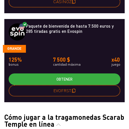
CASINOZ
Paquete de bienvenida de hasta 7.500 euros y
285 tiradas gratis en Evospin
GRANDE
125%
7 500 $
x40
bonus
cantidad máxima
juego
OBTENER
EVOFRST
Cómo jugar a la tragamonedas Scarab
Temple en línea