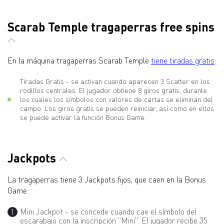
Scarab Temple tragaperras free spins
En la máquina tragaperras Scarab Temple
tiene tiradas gratis
:
Tiradas Gratis - se activan cuando aparecen 3 Scatter en los
rodillos centrales. El jugador obtiene 8 giros gratis, durante
los cuales los símbolos con valores de cartas se eliminan del
campo. Los giros gratis se pueden reiniciar, así como en ellos
se puede activar la función Bonus Game.
Jackpots
La tragaperras tiene 3 Jackpots fijos, que caen en la Bonus
Game:
Mini Jackpot - se concede cuando cae el símbolo del
escarabajo con la inscripción "Mini". El jugador recibe 35