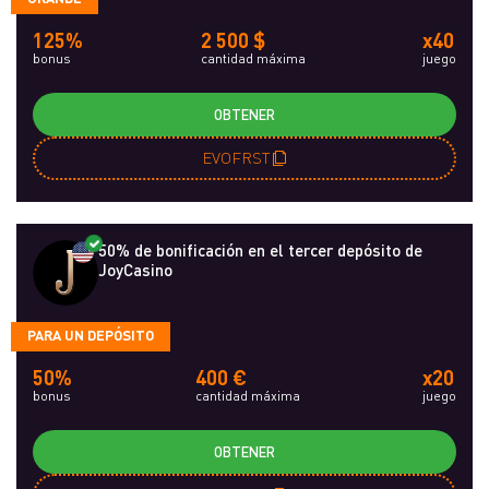
125%
2 500 $
x40
bonus
cantidad máxima
juego
OBTENER
EVOFRST
50% de bonificación en el tercer depósito de
JoyCasino
PARA UN DEPÓSITO
50%
400 €
x20
bonus
cantidad máxima
juego
OBTENER