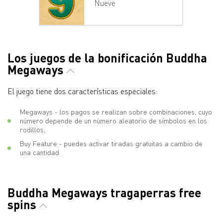
Nueve
Los juegos de la bonificación Buddha
Megaways
El juego tiene dos características especiales:
Megaways - los pagos se realizan sobre combinaciones, cuyo
número depende de un número aleatorio de símbolos en los
rodillos;
Buy Feature - puedes activar tiradas gratuitas a cambio de
una cantidad.
Buddha Megaways tragaperras free
spins