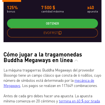
125%
7 500 $
x40
bonus
cantidad máxima
apuesta
OBTENER
EVOFRST
Cómo jugar a la tragamonedas
Buddha Megaways en línea
La máquina tragaperras Buddha Megaways del proveedor
Booongo tiene un campo clásico que consta de 6 rodillos, cuyo
número de símbolos está determinado por la
mecánica de
Megaways
. Los pagos se realizan en 117649 combinaciones.
Antes de cada giro debes hacer una apuesta. La apuesta
mínima comienza en 20 céntimos y
termina en 60 $ por tirada
.