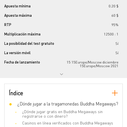
Apuesta mínima
0.20 $
Apuesta máxima
60 $
RTP
95%
Multiplicación máxima
12500 : 1
La posibilidad del test gratuito
Sí
La versión móvil
Sí
Fecha de lanzamiento
15 15Europe/Moscow diciembre
15Europe/Moscow 2021
Jackpot progresivo
No
El numero de los tambores
6
Índice
El numero de las líneas
117649
Jokers
¿Dónde jugar a la tragamonedas Buddha Megaways?
Sí
¿Dónde jugar gratis en Buddha Megaways sin
Scatter
Sí
registrarse o con dinero?
Los juegos de bonificación
Free Spins, Multiplier, MegaWays,
Casinos en línea verificados con Buddha Megaways
Avalanche, Max Megaways, Cascading