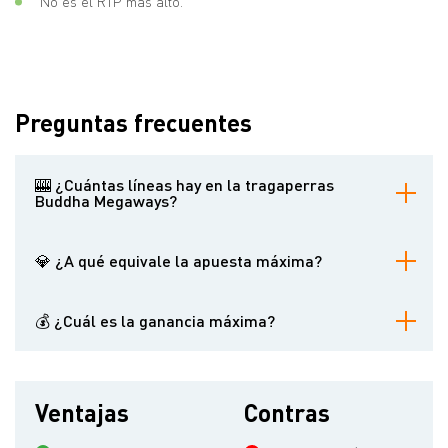
No es el RTP más alto.
Preguntas frecuentes
🎰 ¿Cuántas líneas hay en la tragaperras
Buddha Megaways?
El juego tiene hasta 117649 líneas.
💎 ¿A qué equivale la apuesta máxima?
La apuesta máxima es igual a 20 dólares.
💰 ¿Cuál es la ganancia máxima?
Maxwin en la tragaperras Buddha Megaways es igual a 12500
apuestas.
Ventajas
Contras