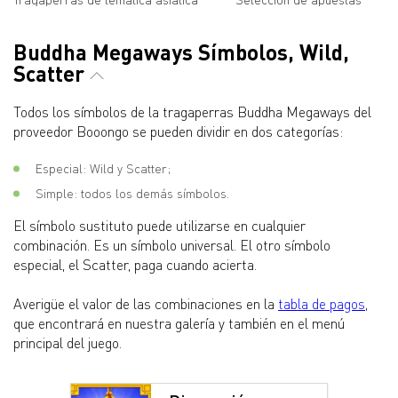
Buddha Megaways Símbolos, Wild,
Scatter
Todos los símbolos de la tragaperras Buddha Megaways del
proveedor Booongo se pueden dividir en dos categorías:
Especial: Wild y Scatter;
Simple: todos los demás símbolos.
El símbolo sustituto puede utilizarse en cualquier
combinación. Es un símbolo universal. El otro símbolo
especial, el Scatter, paga cuando acierta.
Averigüe el valor de las combinaciones en la
tabla de pagos
,
que encontrará en nuestra galería y también en el menú
principal del juego.