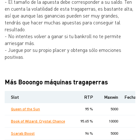
- El tamaño de la apuesta debe corresponder a su saldo. Ten
en cuenta la volatilidad de esta tragaperras, es bastante alta,
así que aunque las ganancias pueden ser muy grandes,
tendrás que hacer muchas apuestas para conseguir tal
resultado.
- No intentes volver a ganar si tu bankroll no te permite
arriesgar más.
- Juegue por su propio placer y obtenga sólo emociones
positivas.
Más Booongo máquinas tragaperras
Slot
RTP
Maxwin
Fecha d
Queen of the Sun
95 %
5000
Book of Wizard: Crystal Chance
95.65 %
10000
Scarab Boost
96 %
5000