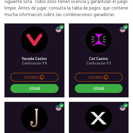
siguiente lista. Todos ellos tienen licencia y garantizan el juego
limpio. Antes de jugar, consulta la tabla de pagos, que contiene
mucha información sobre las combinaciones ganadoras.
Vavada Casino
Cat Casino
Calificación 9.8
Calificación 9.3
CASINOZ
CASINOZ
JUGAR
JUGAR