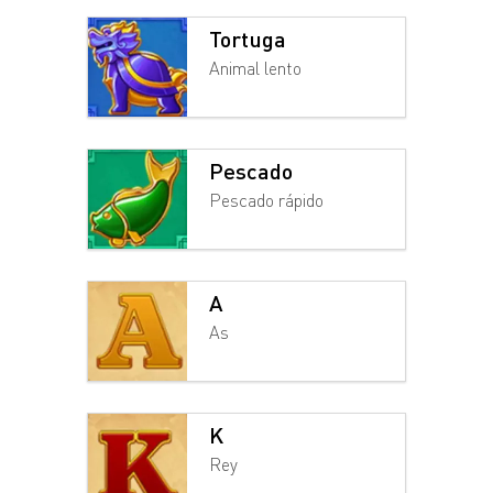
Tortuga
Animal lento
Pescado
Pescado rápido
A
As
K
Rey