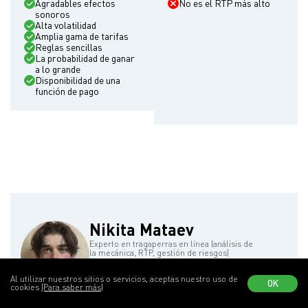
Agradables efectos
No es el RTP más alto
sonoros
Alta volatilidad
Amplia gama de tarifas
Reglas sencillas
La probabilidad de ganar
a lo grande
Disponibilidad de una
función de pago
Nikita Mataev
Experto en tragaperras en línea (análisis de
la mecánica, RTP, gestión de riesgos)
1502 reseñas
Al utilizar nuestros sitios o servicios, aceptas nuestro uso de
OK
cookies
(Para saber más)
Nikita (motyathewise) es un especialista en tragaperras online