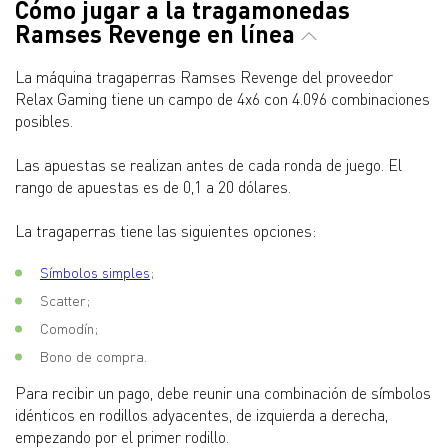
Cómo jugar a la tragamonedas
Ramses Revenge en línea
La máquina tragaperras Ramses Revenge del proveedor
Relax Gaming tiene un campo de 4x6 con 4.096 combinaciones
posibles.
Las apuestas se realizan antes de cada ronda de juego. El
rango de apuestas es de 0,1 a 20 dólares.
La tragaperras tiene las siguientes opciones:
Símbolos simples
;
Scatter;
Comodín;
Bono de compra.
Para recibir un pago, debe reunir una combinación de símbolos
idénticos en rodillos adyacentes, de izquierda a derecha,
empezando por el primer rodillo.