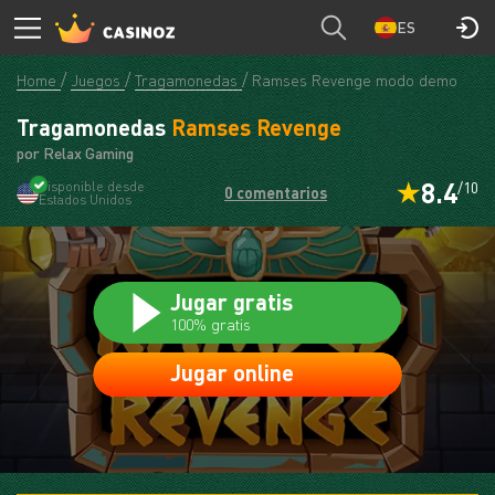
CASINOZ
JUGAR
ES
Home
Juegos
Tragamonedas
Ramses Revenge modo demo
Tragamonedas
Ramses Revenge
por Relax Gaming
8.4
Disponible desde
/10
0 comentarios
Estados Unidos
Jugar gratis
100% gratis
Jugar online