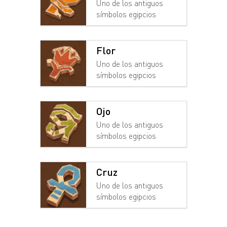
Uno de los antiguos
símbolos egipcios
Flor
Uno de los antiguos
símbolos egipcios
Ojo
Uno de los antiguos
símbolos egipcios
Cruz
Uno de los antiguos
símbolos egipcios