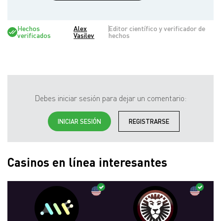
Hechos
Alex
Editor científico y verificador de
verificados
Vasilev
hechos
Debes iniciar sesión para dejar un comentario:
INICIAR SESIÓN
REGISTRARSE
Casinos en línea interesantes