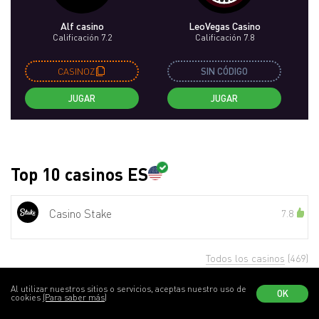
Alf casino
LeoVegas Casino
Bl
Calificación 7.2
Calificación 7.8
CASINOZ
SIN CÓDIGO
JUGAR
JUGAR
Top 10 casinos ES
Casino Stake
7.8
Todos los casinos
(469)
Al utilizar nuestros sitios o servicios, aceptas nuestro uso de
OK
cookies
(Para saber más)