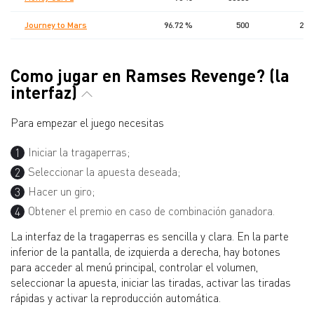
Journey to Mars
96.72 %
500
21 
Como jugar en Ramses Revenge? (la
interfaz)
Para empezar el juego necesitas
Iniciar la tragaperras;
Seleccionar la apuesta deseada;
Hacer un giro;
Obtener el premio en caso de combinación ganadora.
La interfaz de la tragaperras es sencilla y clara. En la parte
inferior de la pantalla, de izquierda a derecha, hay botones
para acceder al menú principal, controlar el volumen,
seleccionar la apuesta, iniciar las tiradas, activar las tiradas
rápidas y activar la reproducción automática.