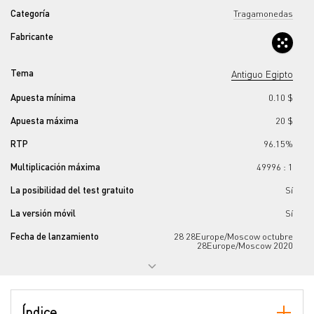
Categoría
Tragamonedas
Fabricante
Tema
Antiguo Egipto
Apuesta mínima
0.10 $
Apuesta máxima
20 $
RTP
96.15%
Multiplicación máxima
49996 : 1
La posibilidad del test gratuito
Sí
La versión móvil
Sí
Fecha de lanzamiento
28 28Europe/Moscow octubre
28Europe/Moscow 2020
Jackpot progresivo
No
El numero de los tambores
6
Índice