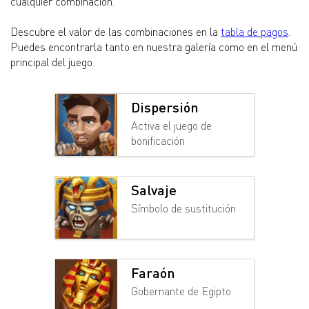
cualquier combinación.
Descubre el valor de las combinaciones en la
tabla de pagos
.
Puedes encontrarla tanto en nuestra galería como en el menú
principal del juego.
Dispersión
Activa el juego de
bonificación
Salvaje
Símbolo de sustitución
Faraón
Gobernante de Egipto