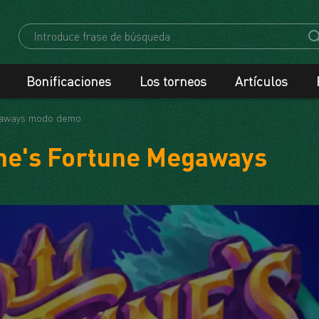
Bonificaciones
Los torneos
Artículos
gaways modo demo
ne's Fortune Megaways