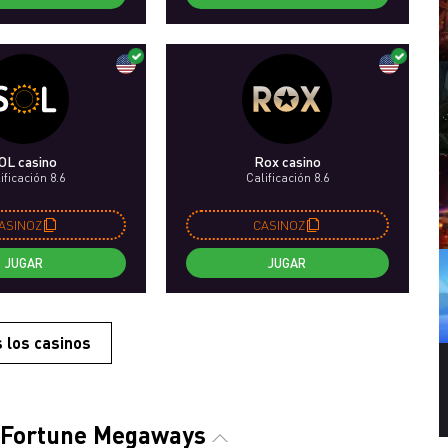
OL casino
Rox casino
ificación 8.6
Calificación 8.6
ASINOZ
CASINOZ
JUGAR
JUGAR
 los casinos
s Fortune Megaways