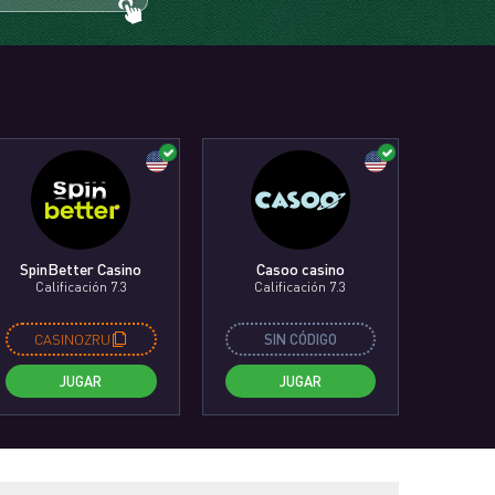
SpinBetter Casino
Casoo casino
Calificación 7.3
Calificación 7.3
CASINOZRU
SIN CÓDIGO
JUGAR
JUGAR