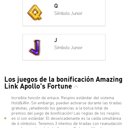
Q
Símbolo Junior
J
Símbolo Junior
Los juegos de la bonificación Amazing
Link Apollo's Fortune
Increíble función de enlace. Respins estándar del sistema
Hold&Win. Sin embargo, pueden activarse durante las tiradas
gratuitas, ¡añadiendo tus ganancias a la bolsa total de
premios del juego de bonificación! Las reglas de los respins
en sí son estándar. El desencadenante es la caída simultánea
de 6 símbolos. Tenemos 3 intentos de tiradas con reanudación