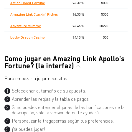
Action Boost Fortune
96.39 %
5000
11
Amazing Link Cluckin' Riches
96.33 %
5300
1
Adventure Mummy
96.46 %
20270
Lucky Dragon Casino
94.13 %
500
13
Como jugar en Amazing Link Apollo's
Fortune? (la interfaz)
Para empezar a jugar necesitas
Seleccionar el tamaño de su apuesta.
Aprender las reglas y la tabla de pagos.
Si no puedes entender algunas de las bonificaciones de la
descripción, sólo la versión demo te ayudará.
Personalizar la tragaperras según tus preferencias.
¡Ya puedes jugar!