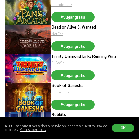
Thunderkick
Jugar gratis
Dead or Alive 3: Wanted
NetEnt
Jugar gratis
Trinity Diamond Link: Running Wins
FuGaSo
Jugar gratis
Book of Ganesha
Endorphina
Jugar gratis
Robbits
Quickspin
Al utilizar nuestros sitios o servicios, aceptas nuestro uso de
OK
cookies
(Para saber más)
Jugar gratis