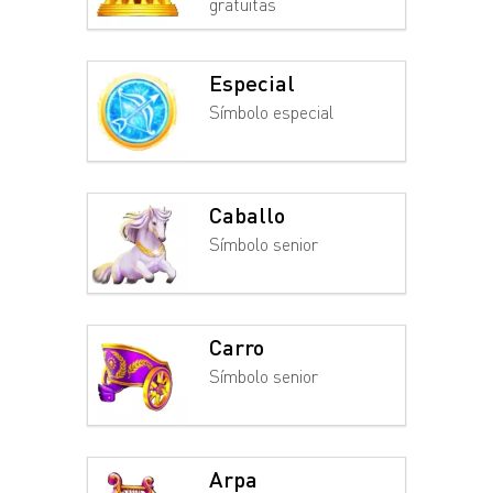
gratuitas
Especial
Símbolo especial
Caballo
Símbolo senior
Carro
Símbolo senior
Arpa