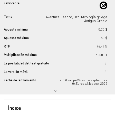
Fabricante
Tema
Aventura
Tesoro
Oro
Mitología griega
,
,
,
Antigua Grecia
,
Apuesta mínima
0.20 $
Apuesta máxima
50 $
RTP
96.49%
Multiplicación máxima
5000 : 1
La posibilidad del test gratuito
Sí
La versión móvil
Sí
Fecha de lanzamiento
4 04Europe/Moscow septiembre
04Europe/Moscow 2025
Jackpot progresivo
No
El numero de los tambores
5
Índice
El numero de las líneas
20