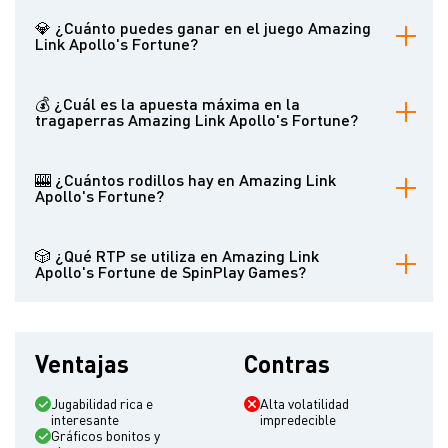
💎 ¿Cuánto puedes ganar en el juego Amazing
Link Apollo's Fortune?
x5000 de la apuesta del jugador
💰 ¿Cuál es la apuesta máxima en la
tragaperras Amazing Link Apollo's Fortune?
Máximo 50 céntimos, pero el casino puede aumentar este
parámetro
🎰 ¿Cuántos rodillos hay en Amazing Link
Apollo's Fortune?
Amazing Link Apollo's Fortune tiene cinco rodillos
🎲 ¿Qué RTP se utiliza en Amazing Link
Apollo's Fortune de SpinPlay Games?
El valor máximo es 96,49%, y la gama disponible se conocerá tras
la liberación
Ventajas
Contras
Jugabilidad rica e
Alta volatilidad
interesante
impredecible
Gráficos bonitos y