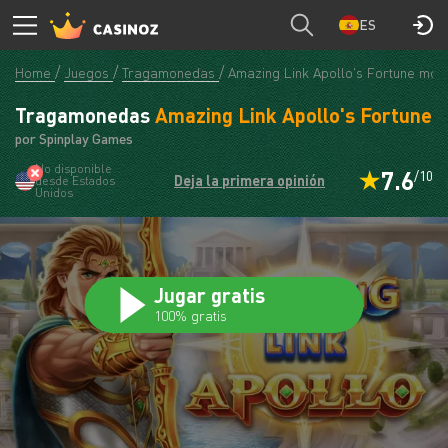
Amazing Link Apollo's Fortune
JUGAR
ES
Home
Juegos
Tragamonedas
Amazing Link Apollo's Fortune mo
Tragamonedas
Amazing Link Apollo's Fortune
por Spinplay Games
No disponible
7.6
/10
Deja la primera opinión
desde Estados
Unidos
Jugar gratis
100% gratis