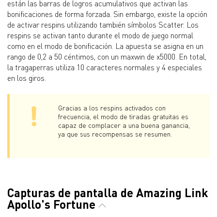
están las barras de logros acumulativos que activan las
bonificaciones de forma forzada. Sin embargo, existe la opción
de activar respins utilizando también símbolos Scatter. Los
respins se activan tanto durante el modo de juego normal
como en el modo de bonificación. La apuesta se asigna en un
rango de 0,2 a 50 céntimos, con un maxwin de x5000. En total,
la tragaperras utiliza 10 caracteres normales y 4 especiales
en los giros.
Gracias a los respins activados con
frecuencia, el modo de tiradas gratuitas es
capaz de complacer a una buena ganancia,
ya que sus recompensas se resumen.
Capturas de pantalla de Amazing Link
Apollo's Fortune