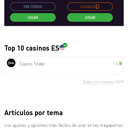
SIN CÓDIGO
CASINOZ
JUGAR
JUGAR
Top 10 casinos ES
Casino Stake
7.8
Todos los casinos
(469)
Artículos por tema
Los ajustes y opciones más fáciles de usar en las tragaperras