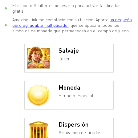
El símbolo Scatter es necesario para activar las tiradas
gratis.
Amazing Link me complació con su función. Aporta
un pequeño
pero agradable multiplicador
que se aplica a todos los
símbolos de moneda que permanecen en el campo de juego.
Salvaje
Joker
Moneda
Símbolo especial
Dispersión
Activación de tiradas