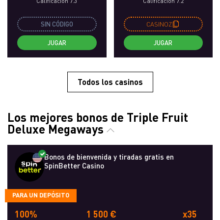
Calificación 7.3
Calificación 7.2
SIN CÓDIGO
CASINOZ
JUGAR
JUGAR
Todos los casinos
Los mejores bonos de Triple Fruit
Deluxe Megaways
Bonos de bienvenida y tiradas gratis en
SpinBetter Casino
PARA UN DEPÓSITO
100%
1 500 €
x35