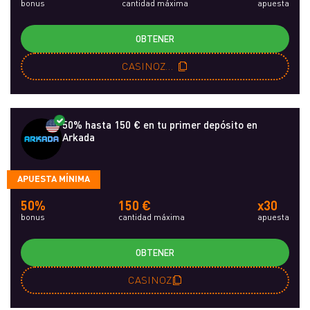
bonus
cantidad máxima
apuesta
OBTENER
CASINOZRU
50% hasta 150 € en tu primer depósito en
Arkada
APUESTA MÍNIMA
50%
150 €
x30
bonus
cantidad máxima
apuesta
OBTENER
CASINOZ