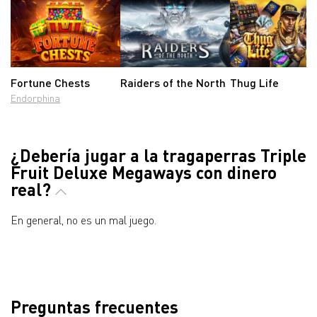
Fortune Chests
Raiders of the North
Thug Life
Endorphina
¿Debería jugar a la tragaperras Triple
Fruit Deluxe Megaways con dinero
real?
En general, no es un mal juego.
Preguntas frecuentes