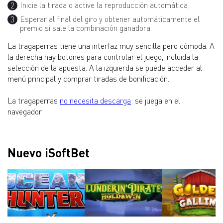
Inicie la tirada o active la reproducción automática;
Esperar al final del giro y obtener automáticamente el
premio si sale la combinación ganadora.
La tragaperras tiene una interfaz muy sencilla pero cómoda. A
la derecha hay botones para controlar el juego, incluida la
selección de la apuesta. A la izquierda se puede acceder al
menú principal y comprar tiradas de bonificación.
La tragaperras
no necesita descarga
: se juega en el
navegador.
Nuevo iSoftBet