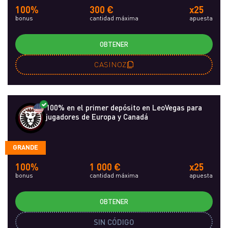
100%
300 €
x25
bonus
cantidad máxima
apuesta
OBTENER
CASINOZ
100% en el primer depósito en LeoVegas para
jugadores de Europa y Canadá
GRANDE
100%
1 000 €
x25
bonus
cantidad máxima
apuesta
OBTENER
SIN CÓDIGO