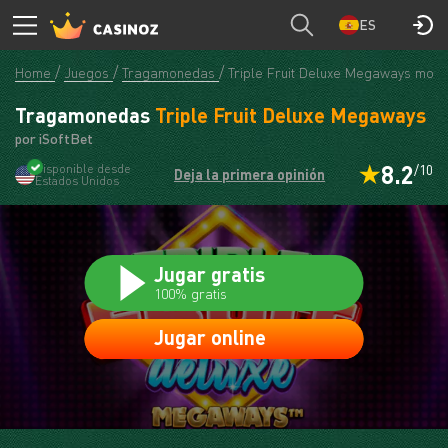
CASINOZ
JUGAR
ES
Home
Juegos
Tragamonedas
Triple Fruit Deluxe Megaways mod
Tragamonedas
Triple Fruit Deluxe Megaways
por iSoftBet
8.2
Disponible desde
/10
Deja la primera opinión
Estados Unidos
Jugar gratis
100% gratis
Jugar online