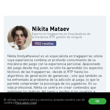
Nikita Mataev
Experto en tragaperras en línea (análisis de
la mecánica, RTP, gestión de riesgos)
1502 reseñas
Nikita (motyathewise) es un especialista en tragaperras online
cuya experiencia combina un profundo conocimiento de la
mecánica del juego con la experiencia personal. Apasionado
del juego desde muy joven, no sólo ha aprendido los aspectos
técnicos de las tragaperras -desde el RTP hasta los
algoritmos de generación de ganancias-, sino que también se
ha enfrentado al problema de la adicción al juego, lo que le
permite comprender la psicología de los jugadores. En su
vida profesional, Nikita se centra en crear contenidos que
expliquen los matices del juego y ayuden a los usuarios a
minimizar los riesgos. Su enfoque se basa en el principio:
«Puedes jugar, pero no puedes perder el control», que refleja
Al utilizar nuestros sitios o servicios, aceptas nuestro uso de
OK
cookies
(Para saber más)
tanto su trayectoria personal como su deseo de que el sector