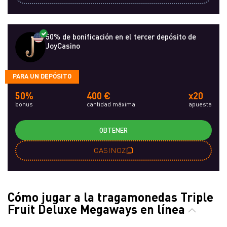
50% de bonificación en el tercer depósito de
JoyCasino
PARA UN DEPÓSITO
50%
400 €
x20
bonus
cantidad máxima
apuesta
OBTENER
CASINOZ
Cómo jugar a la tragamonedas Triple
Fruit Deluxe Megaways en línea