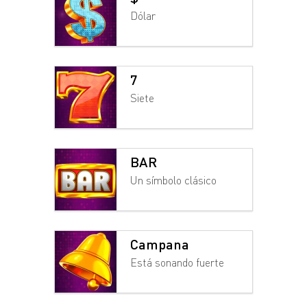
Dólar
7
Siete
BAR
Un símbolo clásico
Campana
Está sonando fuerte