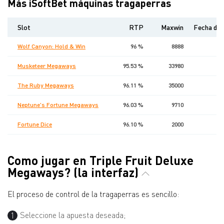
Más iSoftBet máquinas tragaperras
Slot
RTP
Maxwin
Fecha de 
Wolf Canyon: Hold & Win
96 %
8888
Musketeer Megaways
95.53 %
33980
The Ruby Megaways
96.11 %
35000
Neptune's Fortune Megaways
96.03 %
9710
Fortune Dice
96.10 %
2000
Como jugar en Triple Fruit Deluxe
Megaways? (la interfaz)
El proceso de control de la tragaperras es sencillo:
Seleccione la apuesta deseada;