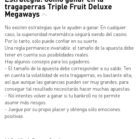
tragaperras Triple Fruit Deluxe
Megaways
No existen estrategias que le ayuden a ganar. En cualquier
caso, la superioridad matemática seguirá siendo del casino.
Por lo tanto, sólo puede confiar en su suerte.
Una regla permanece invariable: el tamaño de la apuesta debe
tener en cuenta sus posibilidades reales.
Hay algunos consejos para los jugadores:
- El tamaño de la apuesta debe corresponder a su saldo. Ten
en cuenta la volatilidad de esta tragaperras, es bastante alta,
así que aunque las ganancias pueden ser muy grandes, para
conseguir tal resultado necesitarás hacer muchas apuestas.
- No intentes volver a ganar si tu bankroll no te permite
asumir más riesgos.
- Juegue por su propio placer y obtenga sólo emociones
positivas.