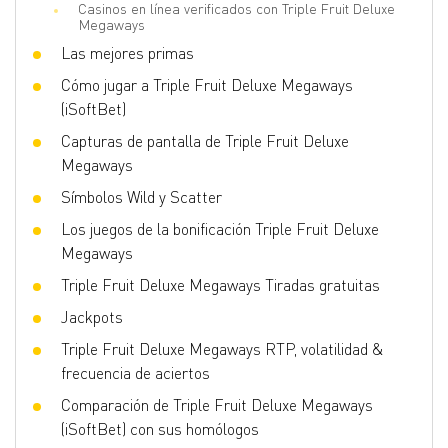
Symbols, Free Spins Multiplier, Scatter
Casinos en línea verificados con Triple Fruit Deluxe
symbols, Multiway (+1024), Wild
Megaways
Las mejores primas
La volatilidad
High
Cómo jugar a Triple Fruit Deluxe Megaways
Slot 3D
No
(iSoftBet)
Respins
No
Capturas de pantalla de Triple Fruit Deluxe
Free spins
Sí
Megaways
Símbolos Wild y Scatter
Los juegos de la bonificación Triple Fruit Deluxe
Megaways
Triple Fruit Deluxe Megaways Tiradas gratuitas
Jackpots
Triple Fruit Deluxe Megaways RTP, volatilidad &
frecuencia de aciertos
Comparación de Triple Fruit Deluxe Megaways
(iSoftBet) con sus homólogos