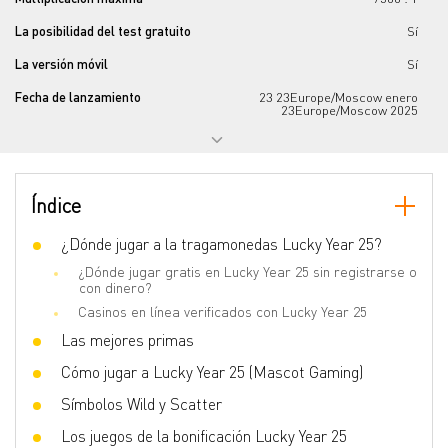
La posibilidad del test gratuito
Sí
La versión móvil
Sí
Fecha de lanzamiento
23 23Europe/Moscow enero
23Europe/Moscow 2025
Jackpot progresivo
No
El numero de los tambores
5
Índice
El numero de las líneas
20
Jokers
¿Dónde jugar a la tragamonedas Lucky Year 25?
No
¿Dónde jugar gratis en Lucky Year 25 sin registrarse o
Scatter
Sí
con dinero?
Los juegos de bonificación
Free Spins, Bonus Game, Respin, Free
Casinos en línea verificados con Lucky Year 25
Spins Bonus, Risk game
Las mejores primas
La volatilidad
High
Cómo jugar a Lucky Year 25 (Mascot Gaming)
Slot 3D
Sí
Símbolos Wild y Scatter
Respins
Sí
Los juegos de la bonificación Lucky Year 25