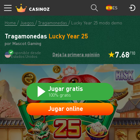
CASINOZ
JUGAR
ES
Home
Juegos
Tragamonedas
Lucky Year 25 modo demo
Tragamonedas
Lucky Year 25
por Mascot Gaming
7.68
Disponible desde
/10
Deja la primera opinión
Estados Unidos
Jugar gratis
100% gratis
Jugar online