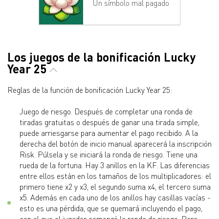
Un símbolo mal pagado
Los juegos de la bonificación Lucky
Year 25
Reglas de la función de bonificación Lucky Year 25:
Juego de riesgo. Después de completar una ronda de
tiradas gratuitas o después de ganar una tirada simple,
puede arriesgarse para aumentar el pago recibido. A la
derecha del botón de inicio manual aparecerá la inscripción
Risk. Púlsela y se iniciará la ronda de riesgo. Tiene una
rueda de la fortuna. Hay 3 anillos en la KF. Las diferencias
entre ellos están en los tamaños de los multiplicadores: el
primero tiene x2 y x3, el segundo suma x4, el tercero suma
x5. Además en cada uno de los anillos hay casillas vacías -
esto es una pérdida, que se quemará incluyendo el pago,
con el que el jugador comenzó la ronda de riesgo. Para