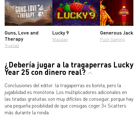
Guns, Love and
Lucky 9
Generous Jack
Therapy
Wazdan
Push Gaming
Truelab
¿Debería jugar a la tragaperras Lucky
Year 25 con dinero real?
Conclusiones del editor: la tragaperras es bonita, pero la
jugabilidad es monótona. Los multiplicadores adicionales en
las tiradas gratuitas son muy difíciles de conseguir, porque hay
una pequeña posibilidad de que consigas coger 3+ Scatters
más durante la ronda.