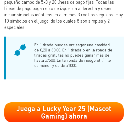
pequeño campo de 5x3 y 20 líneas de pago fijas. Todas las
líneas de pago pagan sólo de izquierda a derecha y deben
incluir símbolos idénticos en al menos 3 rodillos seguidos. Hay
10 símbolos en el juego, de los cuales 8 son simples y 2
especiales.
En 1 tirada puedes arriesgar una cantidad
de 0,20 a 30,00. En 1 tirada o en la ronda de
tiradas gratuitas no puedes ganar más de
hasta x7500. En la ronda de riesgo el límite
es menor y es de x1000.
Juega a Lucky Year 25 (Mascot
Gaming) ahora