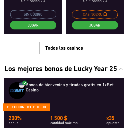
Calificación 7.3
Calificación 7.3
SIN CÓDIGO
CASINOZRU
JUGAR
JUGAR
Todos los casinos
Los mejores bonos de Lucky Year 25
Bonos de bienvenida y tiradas gratis en 1xBet
Casino
ELECCIÓN DEL EDITOR
200%
1 500 $
x35
bonus
cantidad máxima
apuesta