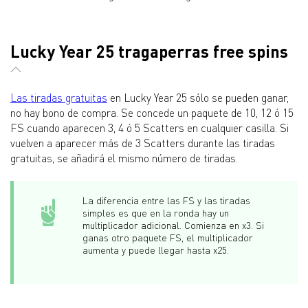
Lucky Year 25 tragaperras free spins
Las tiradas gratuitas
en Lucky Year 25 sólo se pueden ganar,
no hay bono de compra. Se concede un paquete de 10, 12 ó 15
FS cuando aparecen 3, 4 ó 5 Scatters en cualquier casilla. Si
vuelven a aparecer más de 3 Scatters durante las tiradas
gratuitas, se añadirá el mismo número de tiradas.
La diferencia entre las FS y las tiradas
simples es que en la ronda hay un
multiplicador adicional. Comienza en x3. Si
ganas otro paquete FS, el multiplicador
aumenta y puede llegar hasta x25.