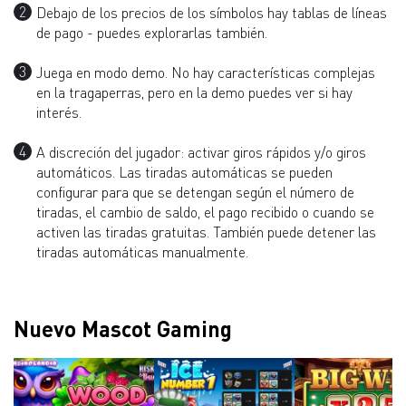
Debajo de los precios de los símbolos hay tablas de líneas
de pago - puedes explorarlas también.
Juega en modo demo. No hay características complejas
en la tragaperras, pero en la demo puedes ver si hay
interés.
A discreción del jugador: activar giros rápidos y/o giros
automáticos. Las tiradas automáticas se pueden
configurar para que se detengan según el número de
tiradas, el cambio de saldo, el pago recibido o cuando se
activen las tiradas gratuitas. También puede detener las
tiradas automáticas manualmente.
Nuevo Mascot Gaming