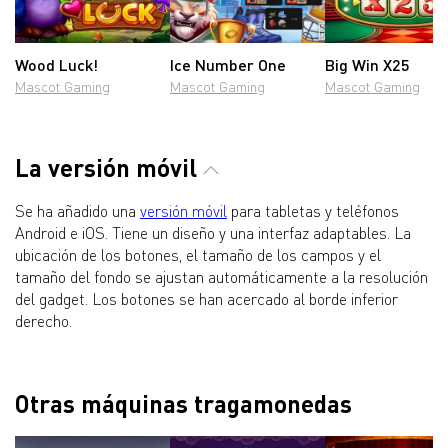
Wood Luck!
Ice Number One
Big Win X25
Mascot Gaming
Mascot Gaming
Mascot Gaming
La versión móvil
Se ha añadido una
versión móvil
para tabletas y teléfonos
Android e iOS. Tiene un diseño y una interfaz adaptables. La
ubicación de los botones, el tamaño de los campos y el
tamaño del fondo se ajustan automáticamente a la resolución
del gadget. Los botones se han acercado al borde inferior
derecho.
Otras máquinas tragamonedas