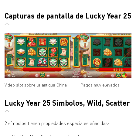
Capturas de pantalla de Lucky Year 25
Video slot sobre la antigua China
Pagos muy elevados
Lucky Year 25 Símbolos, Wild, Scatter
2 símbolos tienen propiedades especiales añadidas: