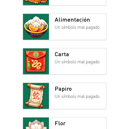
Alimentación
Un símbolo mal pagado
Carta
Un símbolo mal pagado
Papiro
Un símbolo mal pagado
Flor