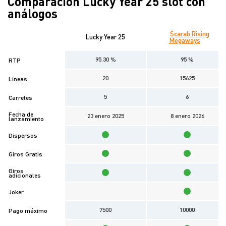
Comparación Lucky Year 25 slot con
análogos
Scarab Rising
Lucky Year 25
Megaways
95.30 %
95 %
RTP
20
15625
Líneas
5
6
Carretes
Fecha de
23 enero 2025
8 enero 2026
lanzamiento
Dispersos
Giros Gratis
Giros
adicionales
Joker
7500
10000
Pago máximo