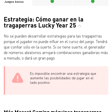
Juegos bonus
Estrategia: Cómo ganar en la
tragaperras Lucky Year 25
No se pueden desarrollar estrategias para las tragaperras
porque el jugador no puede influir en el curso del juego. Tendrá
que confiar sólo en la suerte. Si se tiene suerte, el generador
de números aleatorios arrojará combinaciones ganadoras más
a menudo, o dará un gran pago.
Es imposible encontrar una estrategia que
aumente las posibilidades de jugar en el
lado positivo.
Más Mascot Gaming máquinas tragaperras