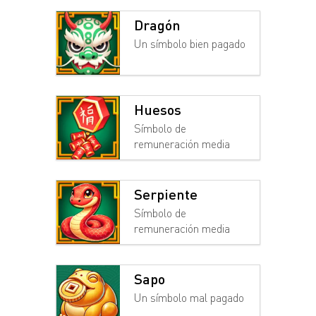
Dragón
Un símbolo bien pagado
Huesos
Símbolo de
remuneración media
Serpiente
Símbolo de
remuneración media
Sapo
Un símbolo mal pagado