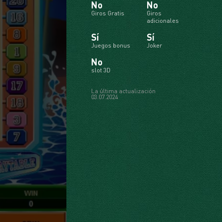
No
No
Giros Gratis
Giros
adicionales
Sí
Sí
Juegos bonus
Joker
No
slot 3D
La última actualización
03.07.2024