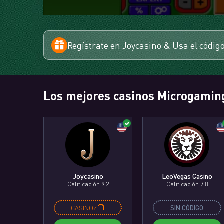
Regístrate en Joycasino & Usa el códi
Los mejores casinos Microgamin
Joycasino
LeoVegas Casino
Calificación 9.2
Calificación 7.8
CASINOZ
SIN CÓDIGO