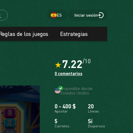
ES
Iniciar sesión
Reglas de los juegos
Estrategias
7.22
/10
0 comentarios
Disponible desde
Estados Unidos
0 - 400 $
20
Apostar
Líneas
5
Sí
Carretes
Dispersos