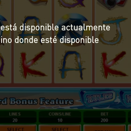
 está disponible actualmente
sino donde esté disponible