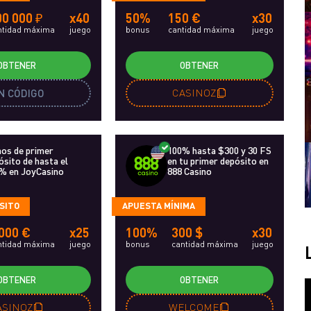
00 000 ₽
x40
50%
150 €
x30
ntidad máxima
juego
bonus
cantidad máxima
juego
OBTENER
OBTENER
CASINOZ
N CÓDIGO
os de primer
100% hasta $300 y 30 FS
ósito de hasta el
en tu primer depósito en
% en JoyCasino
888 Casino
SITO
APUESTA MÍNIMA
 000 €
x25
100%
300 $
x30
ntidad máxima
juego
bonus
cantidad máxima
juego
OBTENER
OBTENER
ASINOZ
WELCOME