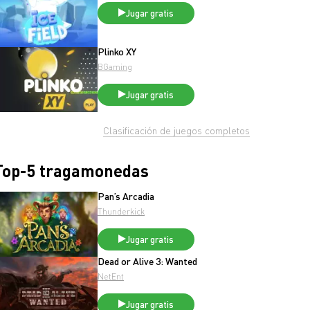
Jugar gratis
Plinko XY
BGaming
Jugar gratis
Clasificación de juegos completos
Top-5 tragamonedas
Pan’s Arcadia
Thunderkick
Jugar gratis
Dead or Alive 3: Wanted
NetEnt
Jugar gratis