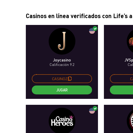
Casinos en línea verificados con Life’s
Joycasino
JVSp
Calificación 9.2
Cal
CASINOZ
C
JUGAR