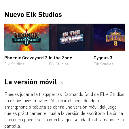
Nuevo Elk Studios
Phoenix Graveyard 2
In the Zone
Cygnus 3
Elk Studios
Elk Studios
Elk Studios
La versión móvil
Puedes jugar a la tragaperras Katmandu Gold de ELK Studios
en dispositivos móviles. Al iniciar el juego desde tu
smartphone o tableta se abrirá una versión móvil del juego,
que es prácticamente igual a la versión de escritorio. La única
diferencia puede ser la interfaz, que se adapta al tamaño de tu
pantalla.