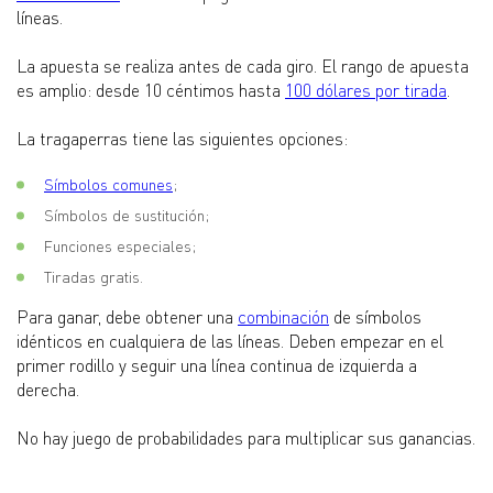
líneas.
La apuesta se realiza antes de cada giro. El rango de apuesta
es amplio: desde 10 céntimos hasta
100 dólares por tirada
.
La tragaperras tiene las siguientes opciones:
Símbolos comunes
;
Símbolos de sustitución;
Funciones especiales;
Tiradas gratis.
Para ganar, debe obtener una
combinación
de símbolos
idénticos en cualquiera de las líneas. Deben empezar en el
primer rodillo y seguir una línea continua de izquierda a
derecha.
No hay juego de probabilidades para multiplicar sus ganancias.