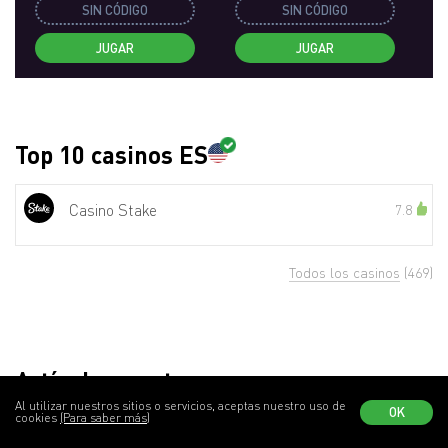
SIN CÓDIGO
SIN CÓDIGO
JUGAR
JUGAR
Top 10 casinos ES
Casino Stake
7.8
Todos los casinos
(469)
Artículos por tema
Al utilizar nuestros sitios o servicios, aceptas nuestro uso de
OK
cookies
(Para saber más)
Rodillos de bonificación en las máquinas tragaperras