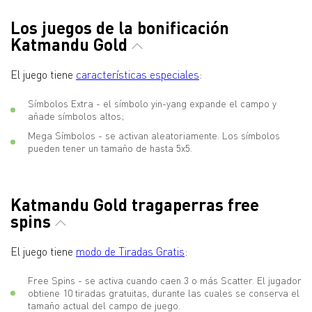
Los juegos de la bonificación
Katmandu Gold
El juego tiene
características especiales
:
Símbolos Extra - el símbolo yin-yang expande el campo y
añade símbolos altos;
Mega Símbolos - se activan aleatoriamente. Los símbolos
pueden tener un tamaño de hasta 5x5.
Katmandu Gold tragaperras free
spins
El juego tiene
modo de Tiradas Gratis
:
Free Spins - se activa cuando caen 3 o más Scatter. El jugador
obtiene 10 tiradas gratuitas, durante las cuales se conserva el
tamaño actual del campo de juego.