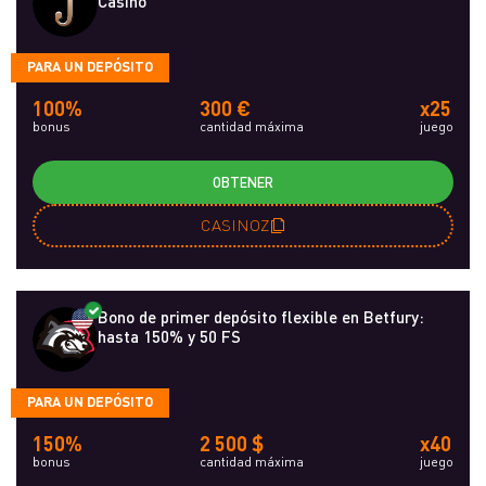
Casino
PARA UN DEPÓSITO
100%
300 €
x25
bonus
cantidad máxima
juego
OBTENER
CASINOZ
Bono de primer depósito flexible en Betfury:
hasta 150% y 50 FS
PARA UN DEPÓSITO
150%
2 500 $
x40
bonus
cantidad máxima
juego