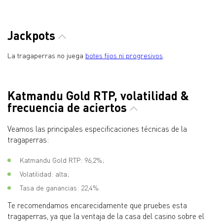
Jackpots
La tragaperras no juega
botes fijos ni progresivos
.
Katmandu Gold RTP, volatilidad &
frecuencia de aciertos
Veamos las principales especificaciones técnicas de la
tragaperras:
Katmandu Gold RTP: 96,2%;
Volatilidad: alta;
Tasa de ganancias: 22,4%.
Te recomendamos encarecidamente que pruebes esta
tragaperras, ya que la ventaja de la casa del casino sobre el