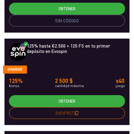
OBTENER
SIN CÓDIGO
125% hasta €2.500 + 125 FS en tu primer
depósito en Evospin
GRANDE
125%
2 500 $
x40
bonus
cantidad máxima
juego
OBTENER
EVOFRST