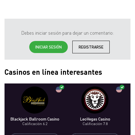
Debes iniciar sesión para dejar un comentario:
INICIAR SESIÓN
REGISTRARSE
Casinos en línea interesantes
Blackjack Ballroom Casino
LeoVegas Casino
Calificación 6.2
Calificación 7.8