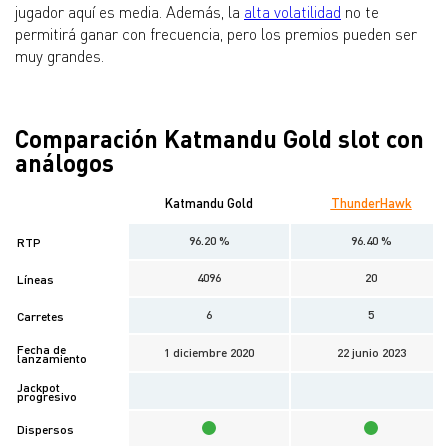
jugador aquí es media. Además, la
alta volatilidad
no te
permitirá ganar con frecuencia, pero los premios pueden ser
muy grandes.
Comparación Katmandu Gold slot con
análogos
Katmandu Gold
ThunderHawk
96.20 %
96.40 %
RTP
4096
20
Líneas
6
5
Carretes
Fecha de
1 diciembre 2020
22 junio 2023
lanzamiento
Jackpot
progresivo
Dispersos