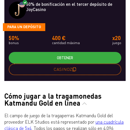
50% de bonificación en el tercer depósito de
JoyCasino
PARA UN DEPÓSITO
50%
400 €
x20
bonus
cantidad máxima
juego
OBTENER
CASINOZ
Cómo jugar a la tragamonedas
Katmandu Gold en línea
El campo de juego de la tragaperras Katmandu Gold del
proveedor ELK Studios está representado por
una cuadrícula
clásica de 5x4
. Todos los pagos se realizan sólo en 4.096