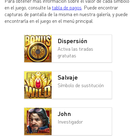
Para obtener más información sobre el valor de cada símbolo
en el juego, consulte la
tabla de pagos
. Puede encontrar
capturas de pantalla de la misma en nuestra galería, y puede
encontrarla en el juego en el menú principal.
Dispersión
Activa las tiradas
gratuitas
Salvaje
Símbolo de sustitución
John
Investigador