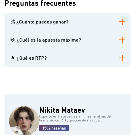
Preguntas frecuentes
💰 ¿Cuánto puedes ganar?
Las ganancias máximas equivalen a 10.000 apuestas.
💎 ¿Cuál es la apuesta máxima?
La apuesta máxima es igual a 100 $.
🌟 ¿Qué es RTP?
La RTP es del 96,2%.
Nikita Mataev
Experto en tragaperras en línea (análisis de
la mecánica, RTP, gestión de riesgos)
1502 reseñas