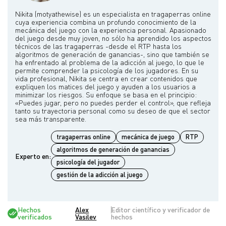
Nikita (motyathewise) es un especialista en tragaperras online
cuya experiencia combina un profundo conocimiento de la
mecánica del juego con la experiencia personal. Apasionado
del juego desde muy joven, no sólo ha aprendido los aspectos
técnicos de las tragaperras -desde el RTP hasta los
algoritmos de generación de ganancias-, sino que también se
ha enfrentado al problema de la adicción al juego, lo que le
permite comprender la psicología de los jugadores. En su
vida profesional, Nikita se centra en crear contenidos que
expliquen los matices del juego y ayuden a los usuarios a
minimizar los riesgos. Su enfoque se basa en el principio:
«Puedes jugar, pero no puedes perder el control», que refleja
tanto su trayectoria personal como su deseo de que el sector
tragaperras online
mecánica de juego
RTP
algoritmos de generación de ganancias
Experto en:
psicología del jugador
gestión de la adicción al juego
Hechos
Alex
Editor científico y verificador de
verificados
Vasilev
hechos