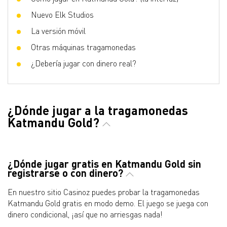
Nuevo Elk Studios
La versión móvil
Otras máquinas tragamonedas
¿Debería jugar con dinero real?
¿Dónde jugar a la tragamonedas
Katmandu Gold?
¿Dónde jugar gratis en Katmandu Gold sin
registrarse o con dinero?
En nuestro sitio Casinoz puedes probar la tragamonedas
Katmandu Gold gratis en modo demo. El juego se juega con
dinero condicional, ¡así que no arriesgas nada!