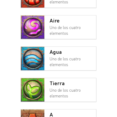
elementos
Aire
Uno de los cuatro
elementos
Agua
Uno de los cuatro
elementos
Tierra
Uno de los cuatro
elementos
A