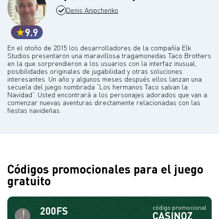
Denis Anipchenko
9.9
En el otoño de 2015 los desarrolladores de la compañía Elk
Studios presentaron una maravillosa tragamonedas Taco Brothers
en la que sorprendieron a los usuarios con la interfaz inusual,
posibilidades originales de jugabilidad y otras soluciones
interesantes. Un año y algunos meses después ellos lanzan una
secuela del juego nombrada “Los hermanos Taco salvan la
Navidad”. Usted encontrará a los personajes adorados que van a
comenzar nuevas aventuras directamente relacionadas con las
fiestas navideñas.
Códigos promocionales para el juego
gratuito
código promocional
200FS
CASINOZ