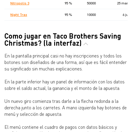
Nitropolis 3
95 %
50000
25 marzo
Night Trax
95 %
10000
6 juli
Como jugar en Taco Brothers Saving
Christmas? (la interfaz)
En la pantalla principal casi no hay inscripciones y todos los
botones son diseñados de una forma, así que es fácil entender
su significado sin muchas explicaciones.
En la parte inferior hay un panel de información con los datos
sobre el saldo actual, la ganancia y el monto de la apuesta.
Un nuevo giro comienza tras darle a la flecha redonda a la
derecha junto a los carretes. A mano izquierda hay botones de
menú y selección de apuesta.
El menú contiene el cuadro de pagos con datos básicos y