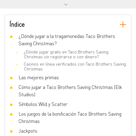
Scatter
Sí
Los juegos de bonificación
Yes
Índice
¿Dónde jugar a la tragamonedas Taco Brothers
Saving Christmas?
¿Dónde jugar gratis en Taco Brothers Saving
Christmas sin registrarse o con dinero?
Casinos en línea verificados con Taco Brothers Saving
Christmas
Las mejores primas
Cómo jugar a Taco Brothers Saving Christmas (Elk
Studios)
Símbolos Wild y Scatter
Los juegos de la bonificación Taco Brothers Saving
Christmas
Jackpots