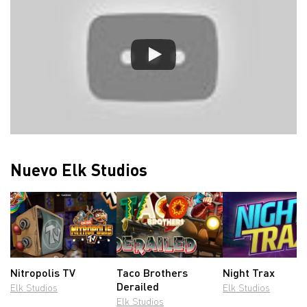
Nuevo Elk Studios
Nitropolis TV
Taco Brothers
Night Trax
Derailed
Elk Studios
Elk Studios
Elk Studios