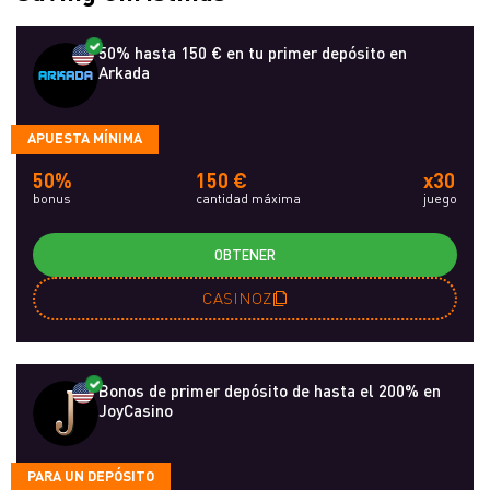
50% hasta 150 € en tu primer depósito en
Arkada
APUESTA MÍNIMA
50%
150 €
x30
bonus
cantidad máxima
juego
OBTENER
CASINOZ
Bonos de primer depósito de hasta el 200% en
JoyCasino
PARA UN DEPÓSITO