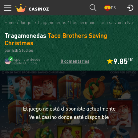
ES
Home
Juegos
Tragamonedas
Los hermanos Taco salvan la Nav
Tragamonedas
Taco Brothers Saving
Christmas
por Elk Studios
9.85
Disponible desde
/10
0 comentarios
Estados Unidos
El juego no está disponible actualmente
Ve al casino donde esté disponible