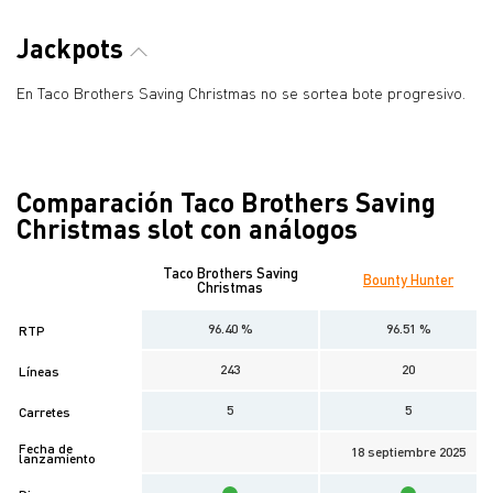
Jackpots
En Taco Brothers Saving Christmas no se sortea bote progresivo.
Comparación Taco Brothers Saving
Christmas slot con análogos
Taco Brothers Saving
Bounty Hunter
Christmas
96.40 %
96.51 %
RTP
243
20
Líneas
5
5
Carretes
Fecha de
18 septiembre 2025
lanzamiento