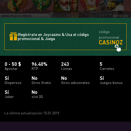
código
Regístrate en Joycasino & Usa el código
promocional
promocional & Juega
CASINOZ
0 - 50 $
96.40%
243
5
Apostar
RTP
Líneas
Carretes
Sí
No
No
Sí
Dispersos
Giros Gratis
Giros adicionales
Juegos bonus
Sí
No
Joker
slot 3D
La última actualización 15.01.2019