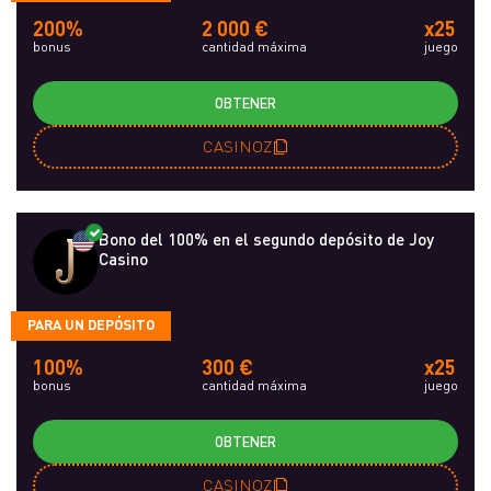
200%
2 000 €
x25
bonus
cantidad máxima
juego
OBTENER
CASINOZ
Bono del 100% en el segundo depósito de Joy
Casino
PARA UN DEPÓSITO
100%
300 €
x25
bonus
cantidad máxima
juego
OBTENER
CASINOZ