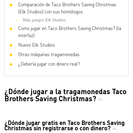
Comparación de Taco Brothers Saving Christmas
(Elk Studios) con sus homólogos
Más juegos Elk Studios
Como jugar en Taco Brothers Saving Christmas? (la
interfaz)
Nuevo Elk Studios
Otras máquinas tragamonedas
¿Debería jugar con dinero real?
¿Dónde jugar a la tragamonedas Taco
Brothers Saving Christmas?
¿Dónde jugar gratis en Taco Brothers Saving
Christmas sin registrarse o con dinero?