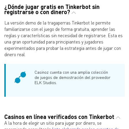
¿Dónde jugar gratis en Tinkerbot sin
registrarse o con dinero?
La versión demo de la tragaperras Tinkerbot le permite
familiarizarse con el juego de forma gratuita, aprender las
reglas y características sin necesidad de registrarse. Esta es
una gran oportunidad para principiantes y jugadores
experimentados para probar la estrategia antes de jugar con
dinero real.
Casinoz cuenta con una amplia colección
de juegos de demostración del proveedor
ELK Studios.
Casinos en línea verificados con Tinkerbot
A la hora de elegir un sitio para jugar por dinero, se