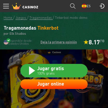
CASINOZ
JUGAR
ES
Home
Juegos
Tragamonedas
Tinkerbot modo demo
Tragamonedas
Tinkerbot
por Elk Studios
8.17
Disponible desde
/10
Deja la primera opinión
Estados Unidos
Jugar gratis
100% gratis
Jugar online