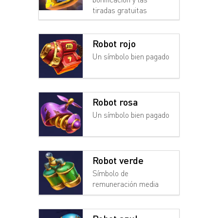
tiradas gratuitas
Robot rojo
Un símbolo bien pagado
Robot rosa
Un símbolo bien pagado
Robot verde
Símbolo de
remuneración media