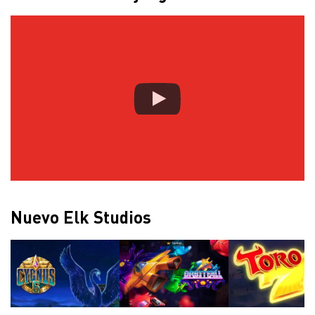
Nuevo Elk Studios