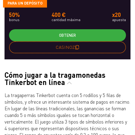
PARA UN DEPÓSITO
50%
400 €
x20
bonus
cantidad máxima
apuesta
OBTENER
CASINOZ
Cómo jugar a la tragamonedas
Tinkerbot en línea
La tragaperras Tinkerbot cuenta con 5 rodillos y 5 filas de
símbolos, y ofrece un interesante sistema de pagos en racimo.
En lugar de las líneas tradicionales, las ganancias se forman
cuando 5 o más símbolos iguales se tocan horizontal o
verticalmente. El juego utiliza 3 tipos de símbolos inferiores y
4 superiores que representan dispositivos técnicos o sus
piezas. El rango de apuestas varía de 0,2 a 100 euros, lo que