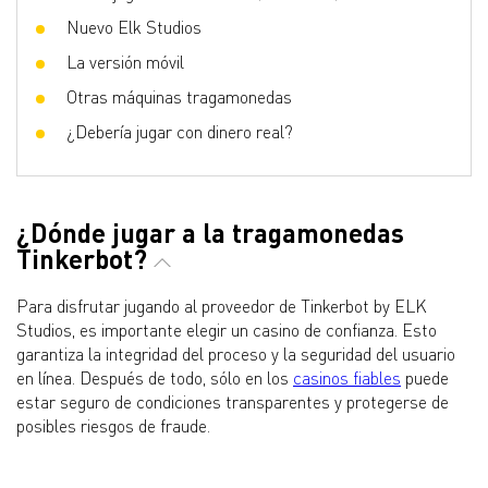
Nuevo Elk Studios
La versión móvil
Otras máquinas tragamonedas
¿Debería jugar con dinero real?
¿Dónde jugar a la tragamonedas
Tinkerbot?
Para disfrutar jugando al proveedor de Tinkerbot by ELK
Studios, es importante elegir un casino de confianza. Esto
garantiza la integridad del proceso y la seguridad del usuario
en línea. Después de todo, sólo en los
casinos fiables
puede
estar seguro de condiciones transparentes y protegerse de
posibles riesgos de fraude.