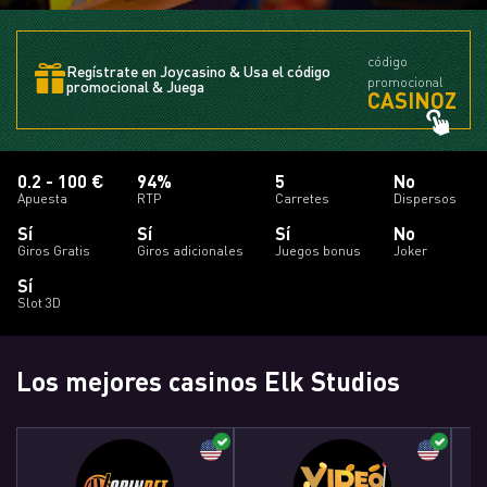
código
Regístrate en Joycasino & Usa el código
promocional
promocional & Juega
CASINOZ
0.2 - 100 €
94%
5
No
Apuesta
RTP
Carretes
Dispersos
Sí
Sí
Sí
No
Giros Gratis
Giros adicionales
Juegos bonus
Joker
Sí
Slot 3D
Los mejores casinos Elk Studios