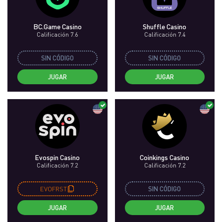
BC.Game Casino
Shuffle Casino
Calificación 7.6
Calificación 7.4
SIN CÓDIGO
SIN CÓDIGO
JUGAR
JUGAR
Evospin Casino
Coinkings Casino
Calificación 7.2
Calificación 7.2
EVOFRST
SIN CÓDIGO
JUGAR
JUGAR