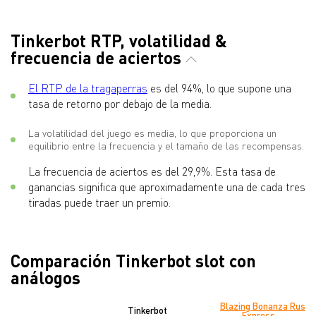
Tinkerbot RTP, volatilidad &
frecuencia de aciertos
El RTP de la tragaperras
es del 94%, lo que supone una
tasa de retorno por debajo de la media.
La volatilidad del juego es media, lo que proporciona un
equilibrio entre la frecuencia y el tamaño de las recompensas.
La frecuencia de aciertos es del 29,9%. Esta tasa de
ganancias significa que aproximadamente una de cada tres
tiradas puede traer un premio.
Comparación Tinkerbot slot con
análogos
Blazing Bonanza Rush
Tinkerbot
Express