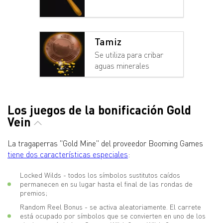
Tamiz
Se utiliza para cribar
aguas minerales
Los juegos de la bonificación Gold
Vein
La tragaperras "Gold Mine" del proveedor Booming Games
tiene dos características especiales
:
Locked Wilds - todos los símbolos sustitutos caídos
permanecen en su lugar hasta el final de las rondas de
premios;
Random Reel Bonus - se activa aleatoriamente. El carrete
está ocupado por símbolos que se convierten en uno de los