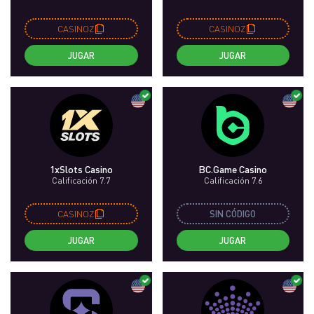
CASINOZ
CASINOZ
JUGAR
JUGAR
1xSlots Casino
BC.Game Casino
Calificación 7.7
Calificación 7.6
CASINOZ
SIN CÓDIGO
JUGAR
JUGAR