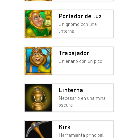
Portador de luz
Un gnomo con una
linterna
Trabajador
Un enano con un pico
Linterna
Necesario en una mina
oscura
Kirk
Herramienta principal