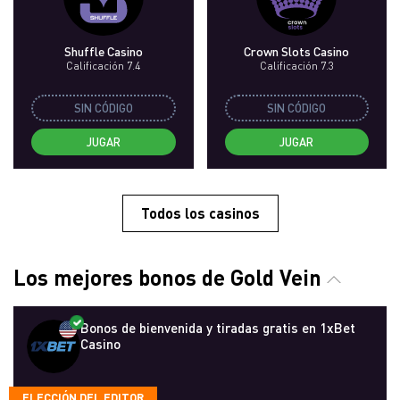
Shuffle Casino
Crown Slots Casino
Calificación 7.4
Calificación 7.3
SIN CÓDIGO
SIN CÓDIGO
JUGAR
JUGAR
Todos los casinos
Los mejores bonos de Gold Vein
Bonos de bienvenida y tiradas gratis en 1xBet
Casino
ELECCIÓN DEL EDITOR