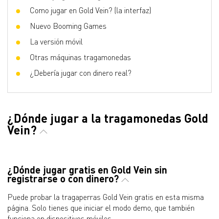
Como jugar en Gold Vein? (la interfaz)
Nuevo Booming Games
La versión móvil
Otras máquinas tragamonedas
¿Debería jugar con dinero real?
¿Dónde jugar a la tragamonedas Gold
Vein?
¿Dónde jugar gratis en Gold Vein sin
registrarse o con dinero?
Puede probar la tragaperras Gold Vein gratis en esta misma
página. Solo tienes que iniciar el modo demo, que también
funciona en dispositivos móviles.