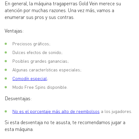
En general, la máquina tragaperras Gold Vein merece su
atención por muchas razones. Una vez más, vamos a
enumerar sus pros y sus contras.
Ventajas:
Preciosos gráficos;
Dulces efectos de sonido;
Posibles grandes ganancias;
Algunas características especiales;
Comodín especial
;
Modo Free Spins disponible.
Desventajas:
No es el porcentaje más alto de reembolsos
a los jugadores.
Si esta desventaja no te asusta, te recomendamos jugar a
esta máquina.