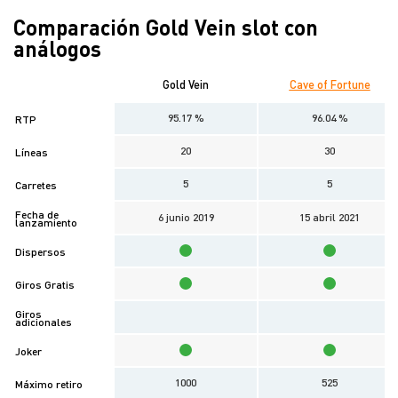
Comparación Gold Vein slot con
análogos
Gold Vein
Cave of Fortune
95.17 %
96.04 %
RTP
20
30
Líneas
5
5
Carretes
Fecha de
6 junio 2019
15 abril 2021
lanzamiento
Dispersos
Giros Gratis
Giros
adicionales
Joker
1000
525
Máximo retiro