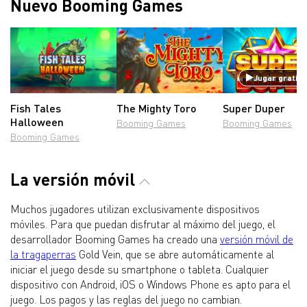
Nuevo Booming Games
Jugar gratis
Fish Tales
The Mighty Toro
Super Duper
Halloween
Booming Games
Booming Games
Booming Games
La versión móvil
Muchos jugadores utilizan exclusivamente dispositivos
móviles. Para que puedan disfrutar al máximo del juego, el
desarrollador Booming Games ha creado una
versión móvil de
la tragaperras
Gold Vein, que se abre automáticamente al
iniciar el juego desde su smartphone o tableta. Cualquier
dispositivo con Android, iOS o Windows Phone es apto para el
juego. Los pagos y las reglas del juego no cambian.