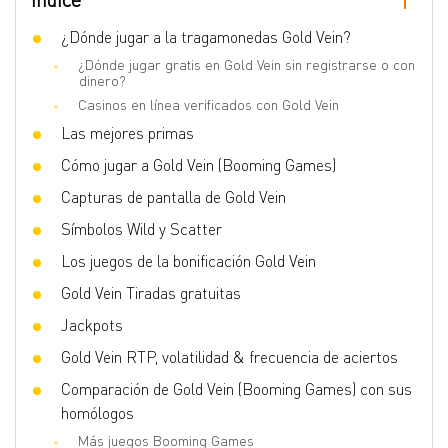
El numero de las líneas
20
Jokers
¿Dónde jugar a la tragamonedas Gold Vein?
Sí
¿Dónde jugar gratis en Gold Vein sin registrarse o con
Scatter
Sí
dinero?
Los juegos de bonificación
Free Spins, Locked Wilds, Random Reel
Casinos en línea verificados con Gold Vein
Bonus
Las mejores primas
La volatilidad
High
Cómo jugar a Gold Vein (Booming Games)
Slot 3D
No
Capturas de pantalla de Gold Vein
Respins
No
Símbolos Wild y Scatter
Free spins
Sí
Los juegos de la bonificación Gold Vein
Gold Vein Tiradas gratuitas
Jackpots
Gold Vein RTP, volatilidad & frecuencia de aciertos
Comparación de Gold Vein (Booming Games) con sus
homólogos
Más juegos Booming Games