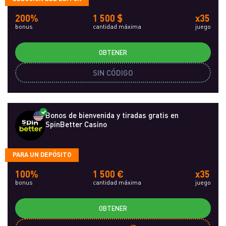
200%
1 500 $
x35
bonus
cantidad máxima
juego
OBTENER
SIN CÓDIGO
Bonos de bienvenida y tiradas gratis en
SpinBetter Casino
PARA UN DEPÓSITO
100%
1 500 €
x35
bonus
cantidad máxima
juego
OBTENER