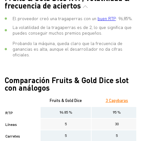
frecuencia de aciertos
El proveedor creó una tragaperras con un
buen RTP
: 96,85%.
La volatilidad de la tragaperras es de 2, lo que significa que
puedes conseguir muchos premios pequeños.
Probando la máquina, queda claro que la frecuencia de
ganancias es alta, aunque el desarrollador no da cifras
oficiales.
Comparación Fruits & Gold Dice slot
con análogos
Fruits & Gold Dice
3 Capybaras
96.85 %
95 %
RTP
5
30
Líneas
5
5
Carretes