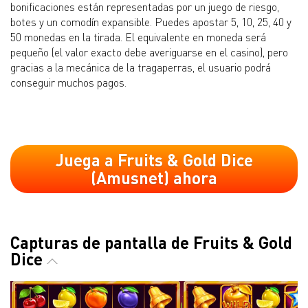
bonificaciones están representadas por un juego de riesgo,
botes y un comodín expansible. Puedes apostar 5, 10, 25, 40 y
50 monedas en la tirada. El equivalente en moneda será
pequeño (el valor exacto debe averiguarse en el casino), pero
gracias a la mecánica de la tragaperras, el usuario podrá
conseguir muchos pagos.
Juega a Fruits & Gold Dice
(Amusnet) ahora
Capturas de pantalla de Fruits & Gold
Dice