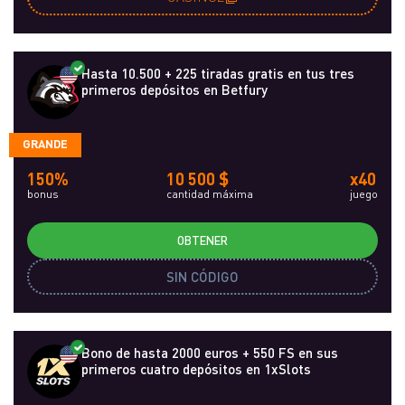
Hasta 10.500 + 225 tiradas gratis en tus tres
primeros depósitos en Betfury
GRANDE
150%
10 500 $
x40
bonus
cantidad máxima
juego
OBTENER
SIN CÓDIGO
Bono de hasta 2000 euros + 550 FS en sus
primeros cuatro depósitos en 1xSlots