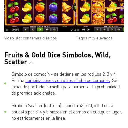
Video slot con temas clásicos
Pagos muy elevados
Fruits & Gold Dice Símbolos, Wild,
Scatter
Símbolo de comodín - se detiene en los rodillos 2, 3 y 4.
Forma
combinaciones con otros símbolos comunes
. Se
expande por todo el rodillo para aumentar la probabilidad
de premios adicionales.
Símbolo Scatter (estrella) - aporta x3, x20, x100 de la
apuesta por 3, 4 y 5 piezas en el campo en cualquier lugar,
no estrictamente en la línea.