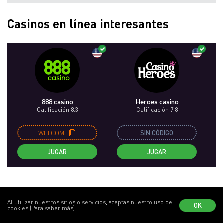
Casinos en línea interesantes
888 casino
Heroes casino
Calificación 8.3
Calificación 7.8
WELCOME
SIN CÓDIGO
JUGAR
JUGAR
Top 10 casinos ES
Al utilizar nuestros sitios o servicios, aceptas nuestro uso de
OK
cookies
(Para saber más)