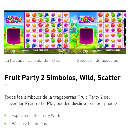
La tragaperras trata de frutas
Selección de apuestas
Fruit Party 2 Símbolos, Wild, Scatter
Todos los símbolos de la tragaperras Fruit Party 2 del
proveedor Pragmatic Play pueden dividirse en dos grupos:
Especiales: Scatter y Wild;
Básicos: los demás.