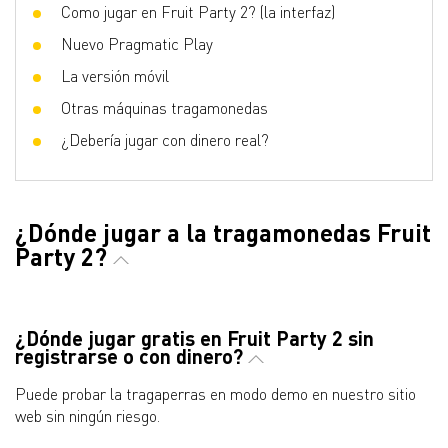
Como jugar en Fruit Party 2? (la interfaz)
Nuevo Pragmatic Play
La versión móvil
Otras máquinas tragamonedas
¿Debería jugar con dinero real?
¿Dónde jugar a la tragamonedas Fruit
Party 2?
¿Dónde jugar gratis en Fruit Party 2 sin
registrarse o con dinero?
Puede probar la tragaperras en modo demo en nuestro sitio
web sin ningún riesgo.