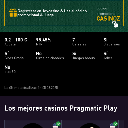
código
Regístrate en Joycasino & Usa el código
promocional
promocional & Juega
CASINOZ
0.2 - 100 €
95.45%
7
Sí
Apostar
RTP
Carretes
Dispersos
Sí
No
Sí
Sí
Giros Gratis
Giros adicionales
Juegos bonus
Joker
No
slot 3D
La última actualización 05.08.2025
Los mejores casinos Pragmatic Play