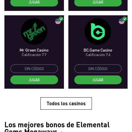
JUGAR
JUGAR
Mr Green Casino
BC.Game Casino
Calificación 7.7
Calificación 7.6
SIN CÓDIGO
SIN CÓDIGO
JUGAR
JUGAR
Todos los casinos
Los mejores bonos de Elemental
Gems Megaways