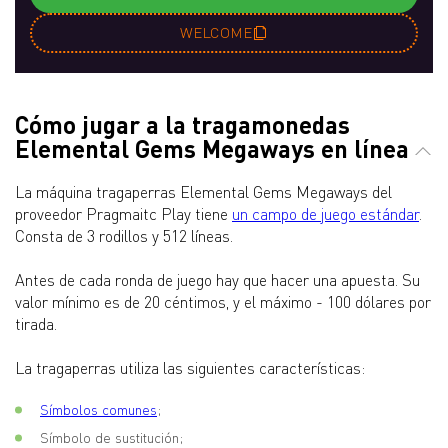
WELCOME
Cómo jugar a la tragamonedas
Elemental Gems Megaways en línea
La máquina tragaperras Elemental Gems Megaways del
proveedor Pragmaitc Play tiene
un campo de juego estándar
.
Consta de 3 rodillos y 512 líneas.
Antes de cada ronda de juego hay que hacer una apuesta. Su
valor mínimo es de 20 céntimos, y el máximo - 100 dólares por
tirada.
La tragaperras utiliza las siguientes características:
Símbolos comunes
;
Símbolo de sustitución;