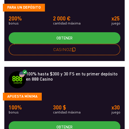
PARA UN DEPÓSITO
200%
2 000 €
x25
bonus
cantidad máxima
juego
OBTENER
CASINOZ
100% hasta $300 y 30 FS en tu primer depósito
en 888 Casino
APUESTA MÍNIMA
100%
300 $
x30
bonus
cantidad máxima
juego
OBTENER