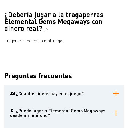
¿Debería jugar a la tragaperras
Elemental Gems Megaways con
dinero real?
En general, no es un mal juego.
Preguntas frecuentes
🎰 ¿Cuántas líneas hay en el juego?
La tragaperras Elemental Gems Megaways tiene 512 líneas.
📱 ¿Puedo jugar a Elemental Gems Megaways
desde mi teléfono?
Sí, la tragaperras tiene una versión móvil.