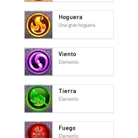
Hoguera
Una gran hoguera
Viento
Elemento
Tierra
Elemento
Fuego
Elemento