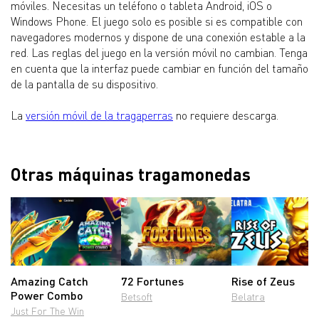
móviles. Necesitas un teléfono o tableta Android, iOS o
Windows Phone. El juego solo es posible si es compatible con
navegadores modernos y dispone de una conexión estable a la
red. Las reglas del juego en la versión móvil no cambian. Tenga
en cuenta que la interfaz puede cambiar en función del tamaño
de la pantalla de su dispositivo.
La
versión móvil de la tragaperras
no requiere descarga.
Otras máquinas tragamonedas
Amazing Catch
72 Fortunes
Rise of Zeus
Power Combo
Betsoft
Belatra
Just For The Win