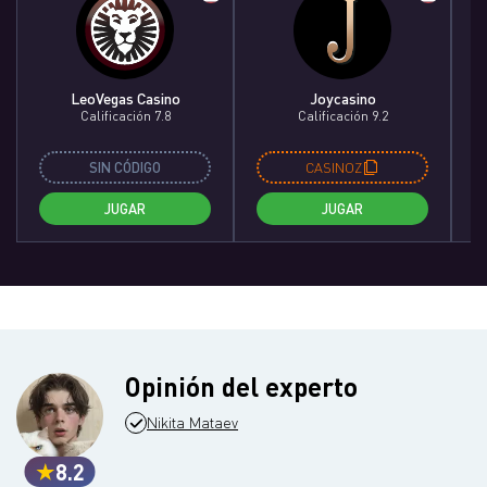
LeoVegas Casino
Joycasino
Calificación 7.8
Calificación 9.2
SIN CÓDIGO
CASINOZ
JUGAR
JUGAR
Opinión del experto
Nikita Mataev
8.2