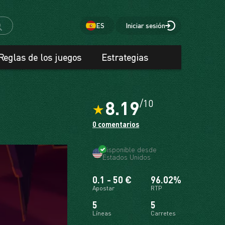
ES
Iniciar sesión
Reglas de los juegos
Estrategias
8.19
/10
0 comentarios
Disponible desde
Estados Unidos
0.1 - 50 €
96.02%
Apostar
RTP
5
5
Líneas
Carretes