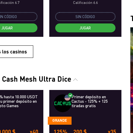
ificación 6.7
Calificación 6.6
IN CÓDIGO
SIN CÓDIGO
JUGAR
JUGAR
 los casinos
s Cash Mesh Ultra Dice
% hasta 10.000 USDT
Primer depósito en
su primer depósito en
Cactus - 125% + 125
pto Games
tiradas gratis
GRANDE
0 000 $
x40
125%
200 $
x35