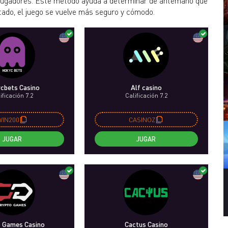
s jugadores. Este método ayuda a determinar de antemano qué
ltado, el juego se vuelve más seguro y cómodo.
cbets Casino
Alf casino
ificación 7.2
Calificación 7.2
WIN200
CASINOZ
JUGAR
JUGAR
o Games Casino
Cactus Casino