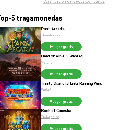
Clasificación de juegos completos
Top-5 tragamonedas
Pan’s Arcadia
Thunderkick
Jugar gratis
Dead or Alive 3: Wanted
NetEnt
Jugar gratis
Trinity Diamond Link: Running Wins
FuGaSo
Jugar gratis
Book of Ganesha
Endorphina
Jugar gratis