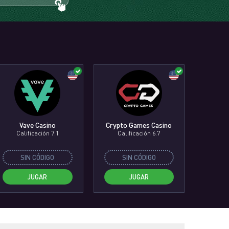
Vave Casino
Crypto Games Casino
Calificación 7.1
Calificación 6.7
SIN CÓDIGO
SIN CÓDIGO
JUGAR
JUGAR