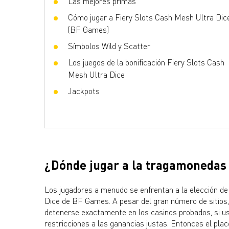
Las mejores primas
Cómo jugar a Fiery Slots Cash Mesh Ultra Dice
(BF Games)
Símbolos Wild y Scatter
Los juegos de la bonificación Fiery Slots Cash
Mesh Ultra Dice
Jackpots
¿Dónde jugar a la tragamonedas 
Los jugadores a menudo se enfrentan a la elección de
Dice de BF Games. A pesar del gran número de sitios
detenerse exactamente en los casinos probados, si ust
restricciones a las ganancias justas. Entonces el pla