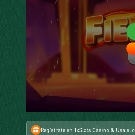
Regístrate en 1xSlots Casino & Usa el