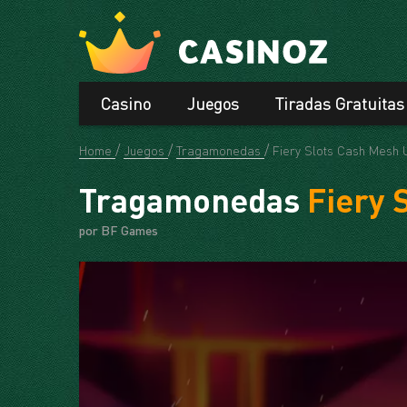
Casino
Juegos
Tiradas Gratuitas
Home
Juegos
Tragamonedas
Fiery Slots Cash Mesh
Tragamonedas
Fiery 
por BF Games