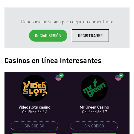
Debes iniciar sesión para dejar un comentario:
INICIAR SESIÓN
REGISTRARSE
Casinos en línea interesantes
Videoslots сasino
Mr Green Casino
Calificación 6.6
Calificación 7.7
SIN CÓDIGO
SIN CÓDIGO