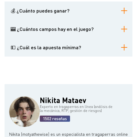
💰 ¿Cuánto puedes ganar?
Las ganancias máximas equivalen a 2.745 apuestas.
🎰 ¿Cuántos campos hay en el juego?
La ranura tiene 4 campos de juego.
💵 ¿Cuál es la apuesta mínima?
La apuesta mínima es de 10 céntimos.
Nikita Mataev
Experto en tragaperras en línea (análisis de
la mecánica, RTP, gestión de riesgos)
1502 reseñas
Nikita (motyathewise) es un especialista en tragaperras online