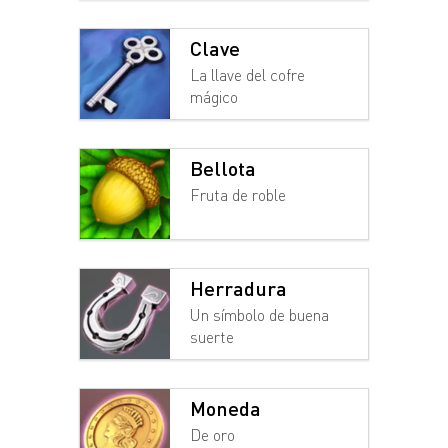
Clave
La llave del cofre
mágico
Bellota
Fruta de roble
Herradura
Un símbolo de buena
suerte
Moneda
De oro