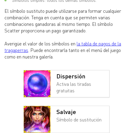
Símbolos simples: todos los demás símbolos.
El símbolo sustituto puede utilizarse para formar cualquier
combinación. Tenga en cuenta que se permiten varias
combinaciones ganadoras al mismo tiempo. El símbolo
Scatter proporciona un pago garantizado.
Averigüe el valor de los símbolos en
la tabla de pagos de la
tragaperras
. Puede encontrarla tanto en el menú del juego
como en nuestra galería.
Dispersión
Activa las tiradas
gratuitas
Salvaje
Símbolo de sustitución