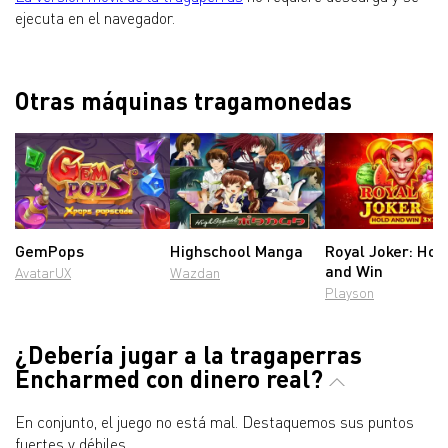
ejecuta en el navegador.
Otras máquinas tragamonedas
GemPops
Highschool Manga
Royal Joker: Hol
and Win
AvatarUX
Wazdan
Playson
¿Debería jugar a la tragaperras
Encharmed con dinero real?
En conjunto, el juego no está mal. Destaquemos sus puntos
fuertes y débiles.