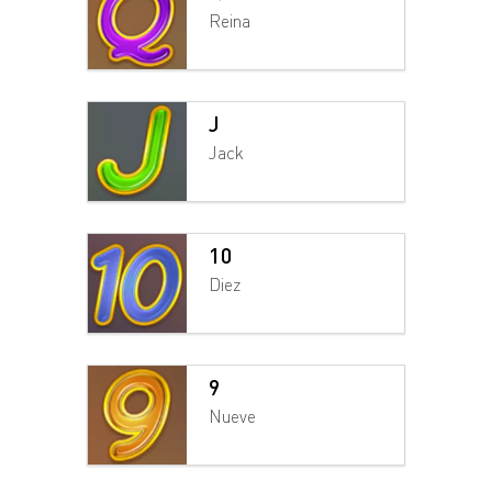
Reina
J
Jack
10
Diez
9
Nueve