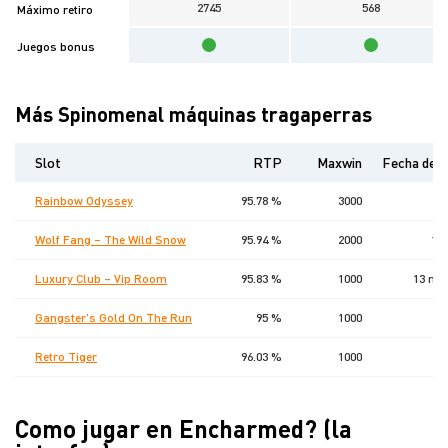
2745
568
Máximo retiro
Juegos bonus
Más Spinomenal máquinas tragaperras
Slot
RTP
Maxwin
Fecha de l
Rainbow Odyssey
95.78 %
3000
Wolf Fang – The Wild Snow
95.94 %
2000
15 
Luxury Club – Vip Room
95.83 %
1000
13 no
Gangster's Gold On The Run
95 %
1000
Retro Tiger
96.03 %
1000
1 
Como jugar en Encharmed? (la