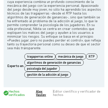
cuya experiencia combina un profundo conocimiento de la
mecánica del juego con la experiencia personal. Apasionado
del juego desde muy joven, no sólo ha aprendido los aspectos
técnicos de las tragaperras -desde el RTP hasta los
algoritmos de generación de ganancias-, sino que también se
ha enfrentado al problema de la adicción al juego, lo que le
permite comprender la psicología de los jugadores. En su
vida profesional, Nikita se centra en crear contenidos que
expliquen los matices del juego y ayuden a los usuarios a
minimizar los riesgos. Su enfoque se basa en el principio:
«Puedes jugar, pero no puedes perder el control», que refleja
tanto su trayectoria personal como su deseo de que el sector
tragaperras online
mecánica de juego
RTP
algoritmos de generación de ganancias
Experto en:
psicología del jugador
gestión de la adicción al juego
Hechos
Alex
Editor científico y verificador de
verificados
Vasilev
hechos