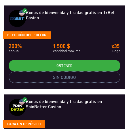
Bonos de bienvenida y tiradas gratis en 1xBet
Casino
ELECCIÓN DEL EDITOR
200%
1 500 $
x35
bonus
cantidad máxima
juego
OBTENER
SIN CÓDIGO
Bonos de bienvenida y tiradas gratis en
SpinBetter Casino
PARA UN DEPÓSITO