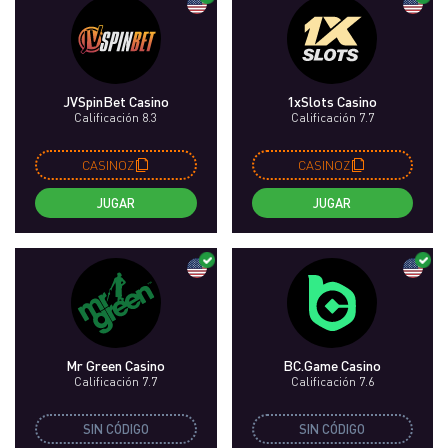
JVSpinBet Casino
1xSlots Casino
Calificación 8.3
Calificación 7.7
CASINOZ
CASINOZ
JUGAR
JUGAR
Mr Green Casino
BC.Game Casino
Calificación 7.7
Calificación 7.6
SIN CÓDIGO
SIN CÓDIGO