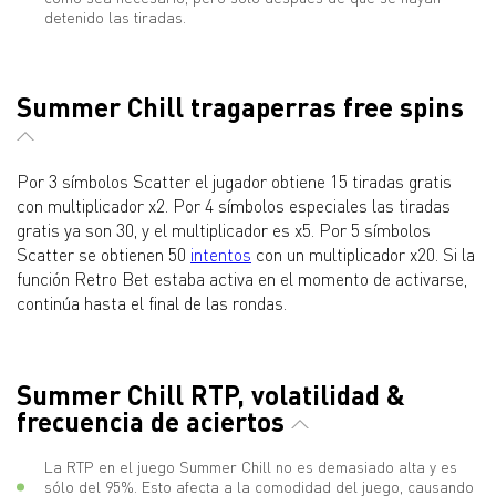
detenido las tiradas.
Summer Chill tragaperras free spins
Por 3 símbolos Scatter el jugador obtiene 15 tiradas gratis
con multiplicador x2. Por 4 símbolos especiales las tiradas
gratis ya son 30, y el multiplicador es x5. Por 5 símbolos
Scatter se obtienen 50
intentos
con un multiplicador x20. Si la
función Retro Bet estaba activa en el momento de activarse,
continúa hasta el final de las rondas.
Summer Chill RTP, volatilidad &
frecuencia de aciertos
La RTP en el juego Summer Chill no es demasiado alta y es
sólo del 95%. Esto afecta a la comodidad del juego, causando