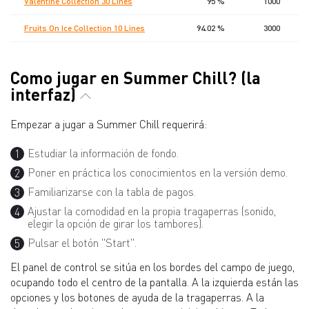
Valentine Collection 30 Lines
95 %
1000
Fruits On Ice Collection 10 Lines
94.02 %
3000
Como jugar en Summer Chill? (la
interfaz)
Empezar a jugar a Summer Chill requerirá:
Estudiar la información de fondo.
Poner en práctica los conocimientos en la versión demo.
Familiarizarse con la tabla de pagos.
Ajustar la comodidad en la propia tragaperras (sonido,
elegir la opción de girar los tambores).
Pulsar el botón "Start".
El panel de control se sitúa en los bordes del campo de juego,
ocupando todo el centro de la pantalla. A la izquierda están las
opciones y los botones de ayuda de la tragaperras. A la