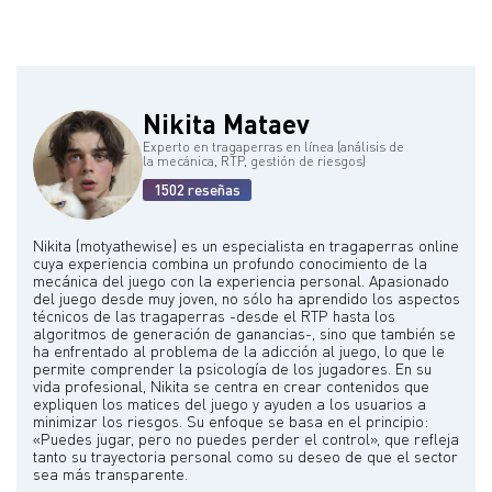
Nikita Mataev
Experto en tragaperras en línea (análisis de
la mecánica, RTP, gestión de riesgos)
1502 reseñas
Nikita (motyathewise) es un especialista en tragaperras online
cuya experiencia combina un profundo conocimiento de la
mecánica del juego con la experiencia personal. Apasionado
del juego desde muy joven, no sólo ha aprendido los aspectos
técnicos de las tragaperras -desde el RTP hasta los
algoritmos de generación de ganancias-, sino que también se
ha enfrentado al problema de la adicción al juego, lo que le
permite comprender la psicología de los jugadores. En su
vida profesional, Nikita se centra en crear contenidos que
expliquen los matices del juego y ayuden a los usuarios a
minimizar los riesgos. Su enfoque se basa en el principio:
«Puedes jugar, pero no puedes perder el control», que refleja
tanto su trayectoria personal como su deseo de que el sector