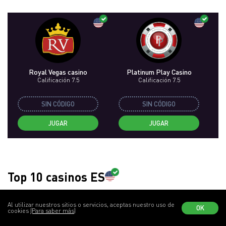
Royal Vegas сasino
Platinum Play Casino
Bl
Calificación 7.5
Calificación 7.5
SIN CÓDIGO
SIN CÓDIGO
JUGAR
JUGAR
Top 10 casinos ES
Casino Stake
7.8
Al utilizar nuestros sitios o servicios, aceptas nuestro uso de
OK
cookies
(Para saber más)