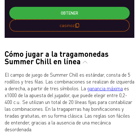
OBTENER
casinoz
Cómo jugar a la tragamonedas
Summer Chill en línea
El campo de juego de Summer Chill es estándar, consta de 5
rodillos y tres filas. Las combinaciones se realizan de izquierda
a derecha, a partir de tres símbolos. La
ganancia máxima
es
x1000 de la apuesta del jugador, que puede elegir entre 0,2-
400 c.u.. Se utilizan un total de 20 líneas fijas para contabilizar
las combinaciones. En la tragaperras hay bonificaciones y
tiradas gratuitas, en su forma clásica. Las reglas son fáciles
de entender, gracias a la ausencia de una mecánica
desordenada.