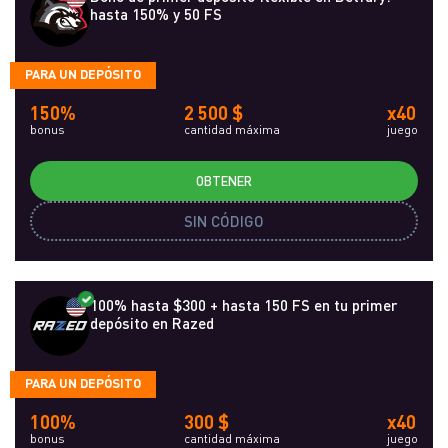
hasta 150% y 50 FS
PARA UN DEPÓSITO
150%
2 500 $
x40
bonus
cantidad máxima
juego
OBTENER
SIN CÓDIGO
100% hasta $300 + hasta 150 FS en tu primer
depósito en Razed
PARA UN DEPÓSITO
100%
300 $
x40
bonus
cantidad máxima
juego