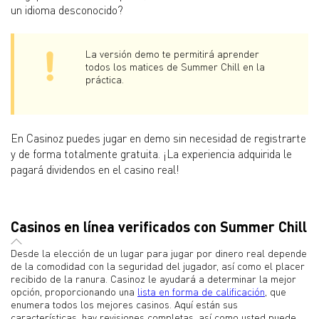
un idioma desconocido?
La versión demo te permitirá aprender
todos los matices de Summer Chill en la
práctica.
En Casinoz puedes jugar en demo sin necesidad de registrarte
y de forma totalmente gratuita. ¡La experiencia adquirida le
pagará dividendos en el casino real!
Casinos en línea verificados con Summer Chill
Desde la elección de un lugar para jugar por dinero real depende
de la comodidad con la seguridad del jugador, así como el placer
recibido de la ranura. Casinoz le ayudará a determinar la mejor
opción, proporcionando una
lista en forma de calificación
, que
enumera todos los mejores casinos. Aquí están sus
características, hay revisiones completas, así como usted puede