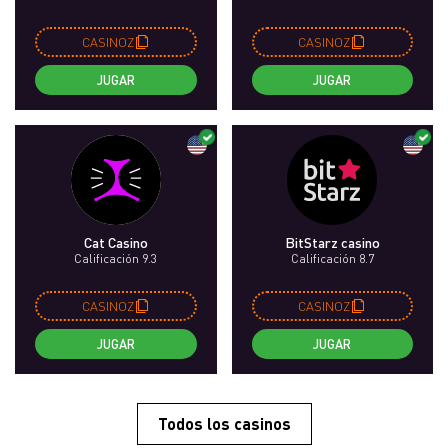
CASINOZ
CASINOZ
JUGAR
JUGAR
Cat Casino
BitStarz casino
Calificación 9.3
Calificación 8.7
CASINOZ
CASINOZ
JUGAR
JUGAR
Todos los casinos