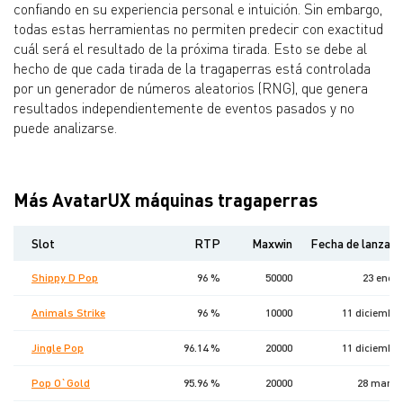
confiando en su experiencia personal e intuición. Sin embargo,
todas estas herramientas no permiten predecir con exactitud
cuál será el resultado de la próxima tirada. Esto se debe al
hecho de que cada tirada de la tragaperras está controlada
por un generador de números aleatorios (RNG), que genera
resultados independientemente de eventos pasados y no
puede analizarse.
Más AvatarUX máquinas tragaperras
Slot
RTP
Maxwin
Fecha de lanzam
Shippy D Pop
96 %
50000
23 enero
Animals Strike
96 %
10000
11 diciembre
Jingle Pop
96.14 %
20000
11 diciembre
Pop O`Gold
95.96 %
20000
28 marzo