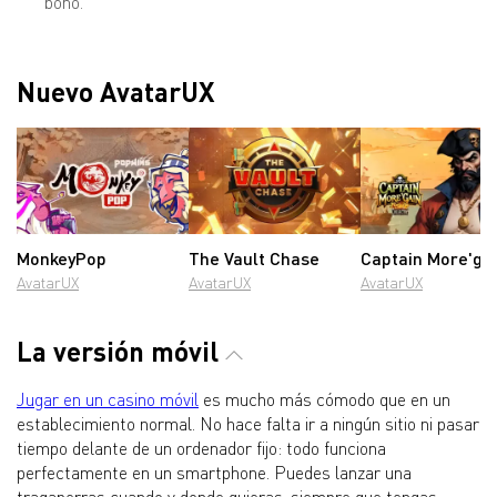
bono.
Nuevo AvatarUX
MonkeyPop
The Vault Chase
Captain More'ga
AvatarUX
AvatarUX
AvatarUX
La versión móvil
Jugar en un casino móvil
es mucho más cómodo que en un
establecimiento normal. No hace falta ir a ningún sitio ni pasar
tiempo delante de un ordenador fijo: todo funciona
perfectamente en un smartphone. Puedes lanzar una
tragaperras cuando y donde quieras, siempre que tengas