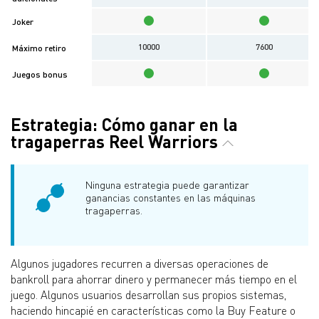
Joker
10000
7600
Máximo retiro
Juegos bonus
Estrategia: Cómo ganar en la
tragaperras Reel Warriors
Ninguna estrategia puede garantizar
ganancias constantes en las máquinas
tragaperras.
Algunos jugadores recurren a diversas operaciones de
bankroll para ahorrar dinero y permanecer más tiempo en el
juego. Algunos usuarios desarrollan sus propios sistemas,
haciendo hincapié en características como la Buy Feature o