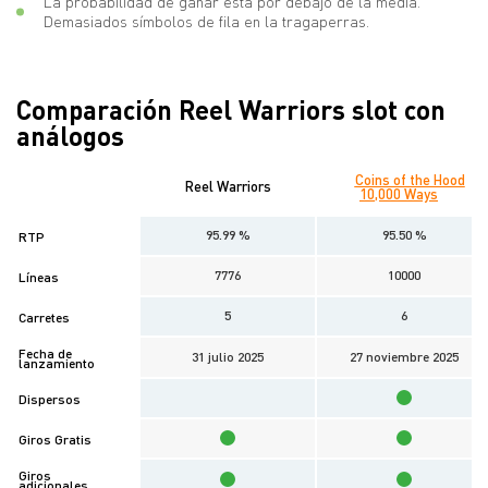
La probabilidad de ganar está por debajo de la media.
Demasiados símbolos de fila en la tragaperras.
Comparación Reel Warriors slot con
análogos
Coins of the Hood
Reel Warriors
10,000 Ways
95.99 %
95.50 %
RTP
7776
10000
Líneas
5
6
Carretes
Fecha de
31 julio 2025
27 noviembre 2025
lanzamiento
Dispersos
Giros Gratis
Giros
adicionales