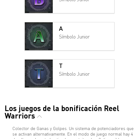
А
Símbolo Junior
Т
Símbolo Junior
Los juegos de la bonificación Reel
Warriors
Colector de Ganas y Golpes. Un sistema de potenciadores que
se activan alternativamente. En el modo de juego normal hay 4