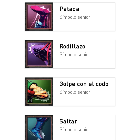
Patada
Símbolo senior
Rodillazo
Símbolo senior
Golpe con el codo
Símbolo senior
Saltar
Símbolo senior