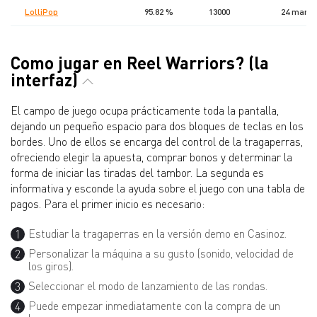
LolliPop
95.82 %
13000
24 marzo
Como jugar en Reel Warriors? (la
interfaz)
El campo de juego ocupa prácticamente toda la pantalla,
dejando un pequeño espacio para dos bloques de teclas en los
bordes. Uno de ellos se encarga del control de la tragaperras,
ofreciendo elegir la apuesta, comprar bonos y determinar la
forma de iniciar las tiradas del tambor. La segunda es
informativa y esconde la ayuda sobre el juego con una tabla de
pagos. Para el primer inicio es necesario:
Estudiar la tragaperras en la versión demo en Casinoz.
Personalizar la máquina a su gusto (sonido, velocidad de
los giros).
Seleccionar el modo de lanzamiento de las rondas.
Puede empezar inmediatamente con la compra de un