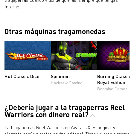
Internet.
Otras máquinas tragamonedas
Hot Classic Dice
Spinman
Burning Classics
Royal Edition
Hacksaw Gaming
Booming Games
¿Debería jugar a la tragaperras Reel
Warriors con dinero real?
La tragaperras Reel Warriors de AvatarUX es original y