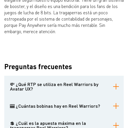
elegante según nuestro equipo editorial. Tiene un gran sistema
de booster, y el diseño es una bendición para los fans de los
juegos de lucha de 8 bits. La tragaperras está un poco
estropeada por el sistema de contabilidad de personajes,
porque Pay Anywhere sería mucho más rentable. Sin
embargo, merece atención.
Preguntas frecuentes
💸 ¿Qué RTP se utiliza en Reel Warriors by
Avatar UX?
95,99%, lo que está bastante bien para los juegos modernos
🎰 ¿Cuántas bobinas hay en Reel Warriors?
La tragaperras tiene 5 rodillos + 1 rodillo de bonificación
💲 ¿Cuál es la apuesta máxima en la
tragaperras Reel Warriors?