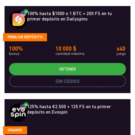
100% hasta $1000 o 1 BTC + 200 FS en tu
primer depósito en Dailyspins
PARA UN DEPÓSITO
100%
10 000 $
x40
bonus
cantidad máxima
juego
OBTENER
SIN CÓDIGO
125% hasta €2.500 + 125 FS en tu primer
depósito en Evospin
GRANDE