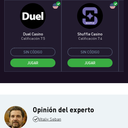
Duel Casino
Shuffle Casino
Calificación 7.5
Calificación 7.4
SIN CÓDIGO
SIN CÓDIGO
JUGAR
JUGAR
Opinión del experto
Vitaliy Seban