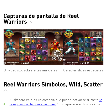
Capturas de pantalla de Reel
Warriors
Un video slot sobre artes marciales
Características especiales
Reel Warriors Símbolos, Wild, Scatter
El símbolo Wild es un comodín que puede activarse durante
la
composición de combinaciones
. Sólo aparece en los rodillos