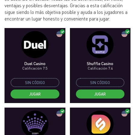
ventajas y posibles desventajas. Gracias a esta calificación
sigue siendo lo más objetiva posible y ayuda a los jugadores a
encontrar un lugar honesto y conveniente para jugar.
Duel Casino
Shuffle Casino
Calificación 7.5
Calificación 7.4
SIN CÓDIGO
SIN CÓDIGO
JUGAR
JUGAR