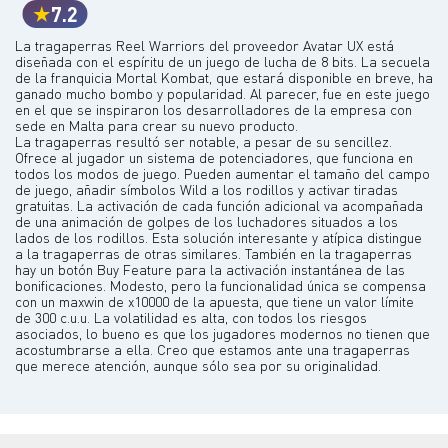
7.2
La tragaperras Reel Warriors del proveedor Avatar UX está
diseñada con el espíritu de un juego de lucha de 8 bits. La secuela
de la franquicia Mortal Kombat, que estará disponible en breve, ha
ganado mucho bombo y popularidad. Al parecer, fue en este juego
en el que se inspiraron los desarrolladores de la empresa con
sede en Malta para crear su nuevo producto.
La tragaperras resultó ser notable, a pesar de su sencillez.
Ofrece al jugador un sistema de potenciadores, que funciona en
todos los modos de juego. Pueden aumentar el tamaño del campo
de juego, añadir símbolos Wild a los rodillos y activar tiradas
gratuitas. La activación de cada función adicional va acompañada
de una animación de golpes de los luchadores situados a los
lados de los rodillos. Esta solución interesante y atípica distingue
a la tragaperras de otras similares. También en la tragaperras
hay un botón Buy Feature para la activación instantánea de las
bonificaciones. Modesto, pero la funcionalidad única se compensa
con un maxwin de x10000 de la apuesta, que tiene un valor límite
de 300 c.u.u. La volatilidad es alta, con todos los riesgos
asociados, lo bueno es que los jugadores modernos no tienen que
acostumbrarse a ella. Creo que estamos ante una tragaperras
que merece atención, aunque sólo sea por su originalidad.