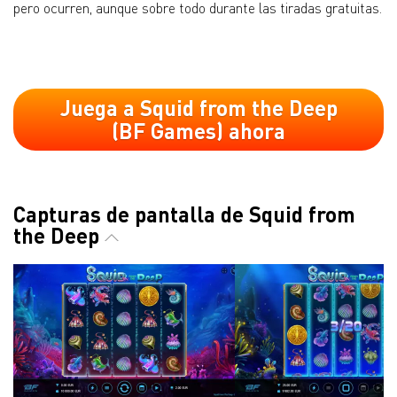
pero ocurren, aunque sobre todo durante las tiradas gratuitas.
Juega a Squid from the Deep
(BF Games) ahora
Capturas de pantalla de Squid from
the Deep