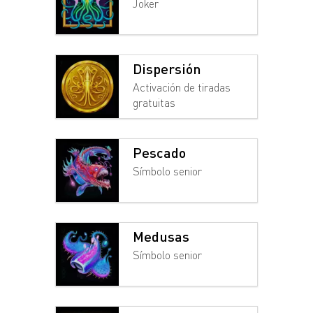
Joker
Dispersión
Activación de tiradas
gratuitas
Pescado
Símbolo senior
Medusas
Símbolo senior