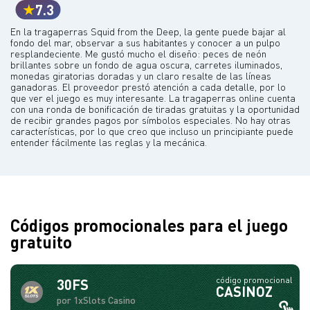
7.3
En la tragaperras Squid from the Deep, la gente puede bajar al
fondo del mar, observar a sus habitantes y conocer a un pulpo
resplandeciente. Me gustó mucho el diseño: peces de neón
brillantes sobre un fondo de agua oscura, carretes iluminados,
monedas giratorias doradas y un claro resalte de las líneas
ganadoras. El proveedor prestó atención a cada detalle, por lo
que ver el juego es muy interesante. La tragaperras online cuenta
con una ronda de bonificación de tiradas gratuitas y la oportunidad
de recibir grandes pagos por símbolos especiales. No hay otras
características, por lo que creo que incluso un principiante puede
entender fácilmente las reglas y la mecánica.
Códigos promocionales para el juego
gratuito
código promocional
30FS
CASINOZ
por 1xSlots Casino