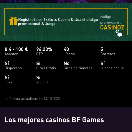
código
Regístrate en 1xSlots Casino & Usa el código
promocional
promocional & Juega
CASINOZ
0.4 - 100 €
96.23%
40
5
Apostar
RTP
Líneas
Carretes
Sí
Sí
No
Sí
Dispersos
Giros Gratis
Giros adicionales
Juegos bonus
Sí
Sí
Joker
slot 3D
La última actualización 14.10.2025
Los mejores casinos BF Games