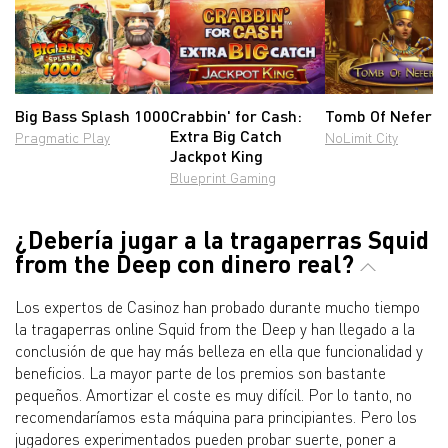
Big Bass Splash 1000
Crabbin' for Cash:
Tomb Of Nefertit
Extra Big Catch
Pragmatic Play
NoLimit City
Jackpot King
Blueprint Gaming
¿Debería jugar a la tragaperras Squid
from the Deep con dinero real?
Los expertos de Casinoz han probado durante mucho tiempo
la tragaperras online Squid from the Deep y han llegado a la
conclusión de que hay más belleza en ella que funcionalidad y
beneficios. La mayor parte de los premios son bastante
pequeños. Amortizar el coste es muy difícil. Por lo tanto, no
recomendaríamos esta máquina para principiantes. Pero los
jugadores experimentados pueden probar suerte, poner a