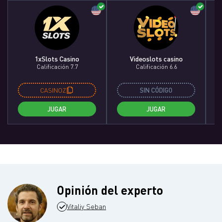
1xSlots Casino
Videoslots сasino
Calificación 7.7
Calificación 6.6
CASINOZ
SIN CÓDIGO
JUGAR
JUGAR
Opinión del experto
Vitaliy Seban