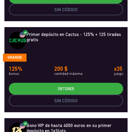
SIN CÓDIGO
Primer depósito en Cactus - 125% + 125 tiradas
gratis
GRANDE
125%
200 $
x35
bonus
cantidad máxima
juego
OBTENER
SIN CÓDIGO
Bono VIP de hasta 4000 euros en su primer
depósito en 1xSlots