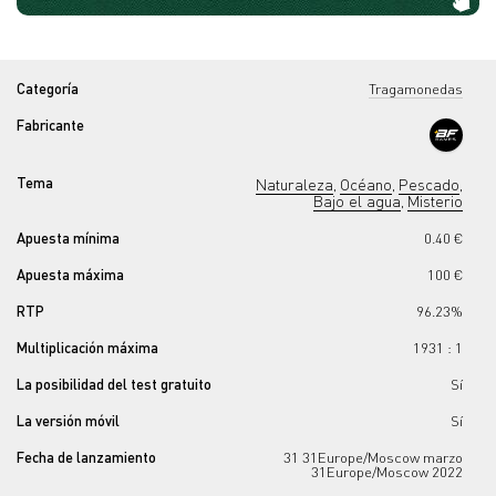
Categoría
Tragamonedas
Fabricante
Tema
Naturaleza
Océano
Pescado
,
,
,
Bajo el agua
Misterio
,
Apuesta mínima
0.40 €
Apuesta máxima
100 €
RTP
96.23%
Multiplicación máxima
1931 : 1
La posibilidad del test gratuito
Sí
La versión móvil
Sí
Fecha de lanzamiento
31 31Europe/Moscow marzo
31Europe/Moscow 2022