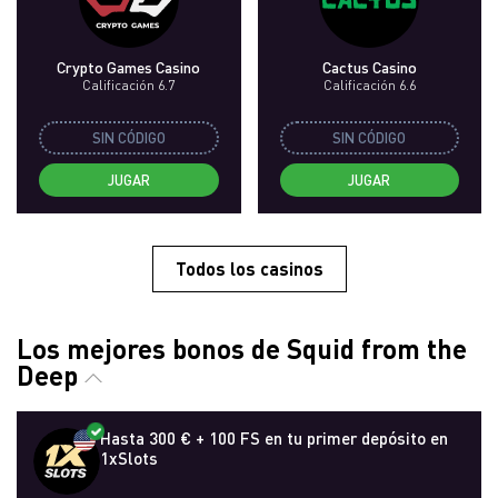
Crypto Games Casino
Cactus Casino
Calificación 6.7
Calificación 6.6
SIN CÓDIGO
SIN CÓDIGO
JUGAR
JUGAR
Todos los casinos
Los mejores bonos de Squid from the
Deep
Hasta 300 € + 100 FS en tu primer depósito en
1xSlots