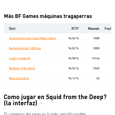
Más BF Games máquinas tragaperras
Slot
RTP
Maxwin
Fecha 
Stunning Crown Cash Mesh Ultra
96.06 %
7685
Burning Slots 100 Dice
96.02 %
3000
Lucky Ticket 81
96.08 %
16164
Buffalo Trail Ultra
96.02 %
7660
27
Wild Jack Dice
96.12 %
63
Como jugar en Squid from the Deep?
(la interfaz)
El comienzo del juego es lo más sencillo posible: