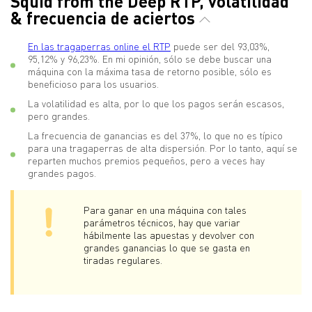
Squid from the Deep RTP, volatilidad
& frecuencia de aciertos
En las tragaperras online el RTP
puede ser del 93,03%,
95,12% y 96,23%. En mi opinión, sólo se debe buscar una
máquina con la máxima tasa de retorno posible, sólo es
beneficioso para los usuarios.
La volatilidad es alta, por lo que los pagos serán escasos,
pero grandes.
La frecuencia de ganancias es del 37%, lo que no es típico
para una tragaperras de alta dispersión. Por lo tanto, aquí se
reparten muchos premios pequeños, pero a veces hay
grandes pagos.
Para ganar en una máquina con tales
parámetros técnicos, hay que variar
hábilmente las apuestas y devolver con
grandes ganancias lo que se gasta en
tiradas regulares.