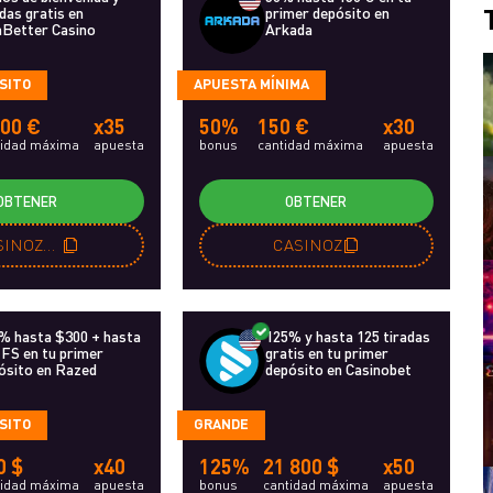
adas gratis en
primer depósito en
nBetter Casino
Arkada
SITO
APUESTA MÍNIMA
500 €
x35
50%
150 €
x30
tidad máxima
apuesta
bonus
cantidad máxima
apuesta
OBTENER
OBTENER
CASINOZRU
CASINOZ
% hasta $300 + hasta
125% y hasta 125 tiradas
 FS en tu primer
gratis en tu primer
ósito en Razed
depósito en Casinobet
SITO
GRANDE
0 $
x40
125%
21 800 $
x50
tidad máxima
apuesta
bonus
cantidad máxima
apuesta