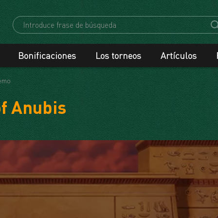
Bonificaciones
Los torneos
Artículos
demo
f Anubis