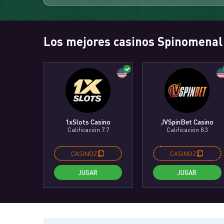
Los mejores casinos Spinomenal
1xSlots Casino
JVSpinBet Casino
Calificación 7.7
Calificación 8.3
CASINOZ
CASINOZ
JUGAR
JUGAR