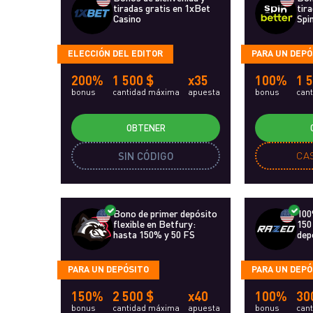
tiradas gratis en 1xBet
tir
Casino
Spi
ELECCIÓN DEL EDITOR
PARA UN DEPÓ
200%
1 500 $
x35
100%
1 
bonus
cantidad máxima
apuesta
bonus
can
OBTENER
SIN CÓDIGO
Bono de primer depósito
100
flexible en Betfury:
150
hasta 150% y 50 FS
dep
PARA UN DEPÓSITO
PARA UN DEPÓ
150%
2 500 $
x40
100%
30
bonus
cantidad máxima
apuesta
bonus
can