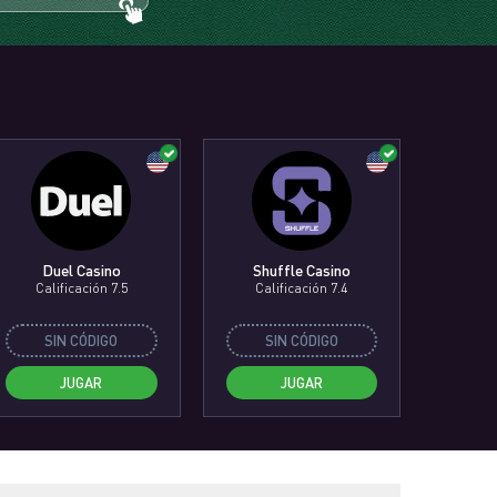
Duel Casino
Shuffle Casino
Calificación 7.5
Calificación 7.4
SIN CÓDIGO
SIN CÓDIGO
JUGAR
JUGAR