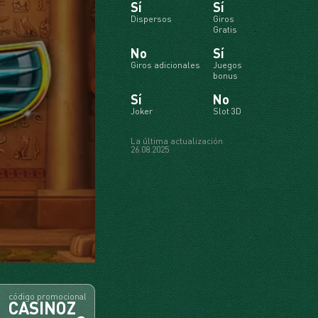
Sí
Sí
Dispersos
Giros
Gratis
No
Sí
Giros adicionales
Juegos
bonus
Sí
No
Joker
Slot 3D
La última actualización
26.08.2025
código promocional
CASINOZ