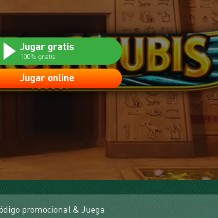
Jugar gratis
100% gratis
Jugar online
 código promocional & Juega