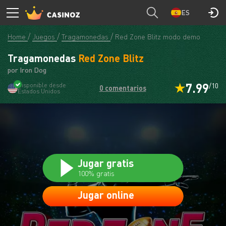
CASINOZ
JUGAR
ES
Home
Juegos
Tragamonedas
Red Zone Blitz modo demo
Tragamonedas
Red Zone Blitz
por Iron Dog
7.99
Disponible desde
/10
0 comentarios
Estados Unidos
Jugar gratis
100% gratis
Jugar online