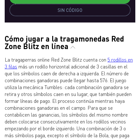
SIN CÓDIGO
Cómo jugar a la tragamonedas Red
Zone Blitz en línea
La tragaperras online Red Zone Blitz cuenta con
5 rodillos en
3 filas
más un rodillo horizontal adicional de 3 casillas en el
que los símbolos caen de derecha a izquierda. El número de
combinaciones ganadoras puede llegar hasta 576. El juego
utiliza la mecánica Tumbles: cada combinación ganadora se
retira y otros símbolos caen en su lugar, que también pueden
formar líneas de pago. El proceso continúa mientras haya
combinaciones ganadoras en el campo. Para que se
contabilicen las ganancias, los símbolos del mismo nombre
deben colocarse consecutivamente en los rodillos vecinos
empezando por el borde izquierdo. Una combinación de 3 o
más símbolos paga, excepto el símbolo de la Bola, que paga