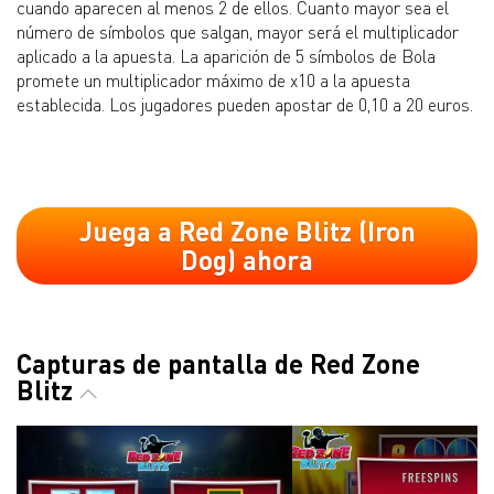
cuando aparecen al menos 2 de ellos. Cuanto mayor sea el
número de símbolos que salgan, mayor será el multiplicador
aplicado a la apuesta. La aparición de 5 símbolos de Bola
promete un multiplicador máximo de x10 a la apuesta
establecida. Los jugadores pueden apostar de 0,10 a 20 euros.
Juega a Red Zone Blitz (Iron
Dog) ahora
Capturas de pantalla de Red Zone
Blitz