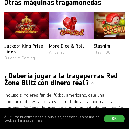
Otras máquinas tragamonedas
Jackpot King Prize
More Dice & Roll
Slashimi
Lines
Amusnet
Play’n GO
Blueprint Gaming
¿Debería jugar a la tragaperras Red
Zone Blitz con dinero real?
Incluso si no eres fan del fútbol americano, dale una
oportunidad a esta activa y prometedora tragaperras. La
combinación única de tiradas gratis, juego blitz de bonificación
y multiplicadores de recogida se complementa con un Wild
Al utilizar nuestros sitios o servicios, aceptas nuestro uso de
OK
con un multiplicador x2 para algunas ganancias realmente
cookies
(Para saber más)
grandes. Recomiendo Red Zone Blitz, ¡este juego merece la