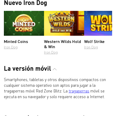
Nuevo Iron Dog
Minted Coins
Western Wilds Hold
Wolf Strike
& Win
Iron Dog
Iron Dog
Iron Dog
La versión móvil
Smartphones, tabletas y otros dispositivos compactos con
cualquier sistema operativo son aptos para jugar a la
tragaperras móvil Red Zone Blitz. La
tragaperras
móvil se
ejecuta en su navegador y solo requiere acceso a Internet.