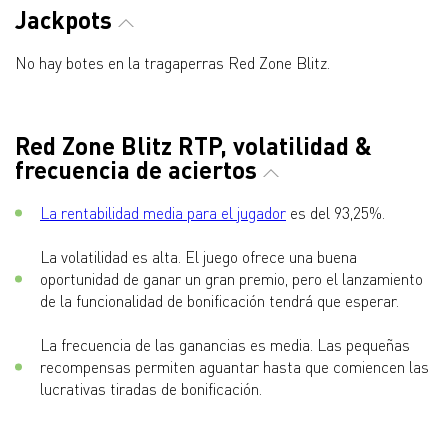
Jackpots
No hay botes en la tragaperras Red Zone Blitz.
Red Zone Blitz RTP, volatilidad &
frecuencia de aciertos
La rentabilidad media para el jugador
es del 93,25%.
La volatilidad es alta. El juego ofrece una buena
oportunidad de ganar un gran premio, pero el lanzamiento
de la funcionalidad de bonificación tendrá que esperar.
La frecuencia de las ganancias es media. Las pequeñas
recompensas permiten aguantar hasta que comiencen las
lucrativas tiradas de bonificación.