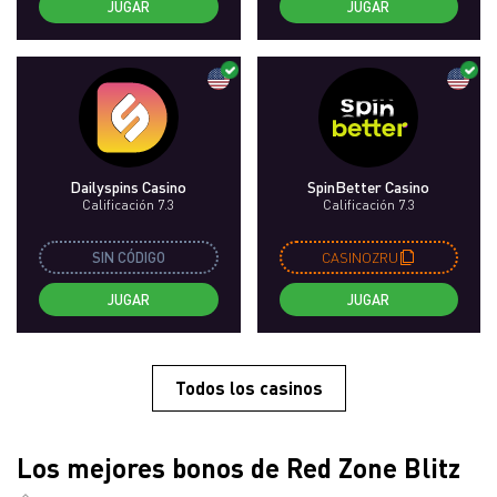
JUGAR
JUGAR
Dailyspins Casino
SpinBetter Casino
Calificación 7.3
Calificación 7.3
SIN CÓDIGO
CASINOZRU
JUGAR
JUGAR
Todos los casinos
Los mejores bonos de Red Zone Blitz