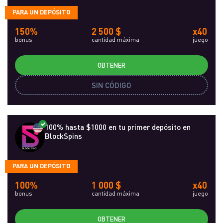
PARA UN DEPÓSITO
150%
2 500 $
x40
bonus
cantidad máxima
juego
OBTENER
SIN CÓDIGO
100% hasta $1000 en tu primer depósito en
BlockSpins
PARA UN DEPÓSITO
100%
1 000 $
x40
bonus
cantidad máxima
juego
OBTENER