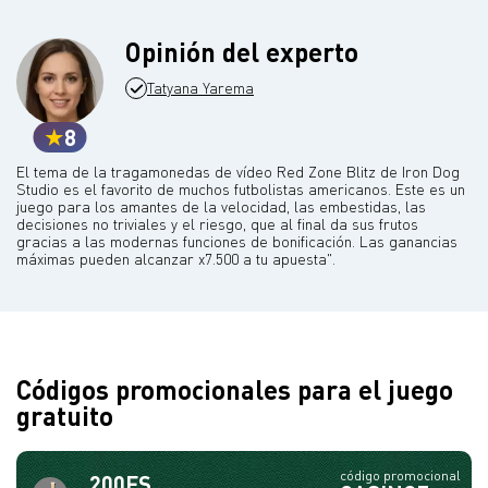
Opinión del experto
Tatyana Yarema
8
El tema de la tragamonedas de vídeo Red Zone Blitz de Iron Dog
Studio es el favorito de muchos futbolistas americanos. Este es un
juego para los amantes de la velocidad, las embestidas, las
decisiones no triviales y el riesgo, que al final da sus frutos
gracias a las modernas funciones de bonificación. Las ganancias
máximas pueden alcanzar x7.500 a tu apuesta".
Códigos promocionales para el juego
gratuito
código promocional
200FS