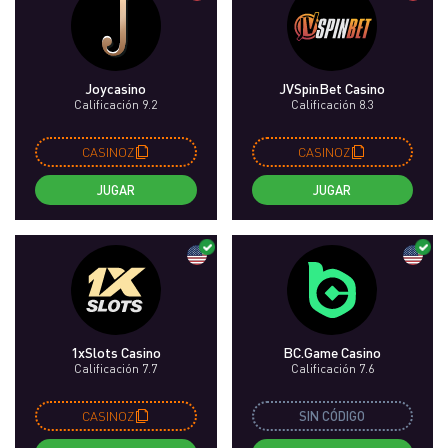
Joycasino
JVSpinBet Casino
Calificación 9.2
Calificación 8.3
CASINOZ
CASINOZ
JUGAR
JUGAR
1xSlots Casino
BC.Game Casino
Calificación 7.7
Calificación 7.6
CASINOZ
SIN CÓDIGO