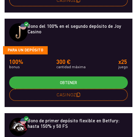
CASINOZ
Bono del 100% en el segundo depósito de Joy
Casino
PARA UN DEPÓSITO
100%
300 €
x25
bonus
cantidad máxima
juego
OBTENER
CASINOZ
Bono de primer depósito flexible en Betfury:
hasta 150% y 50 FS