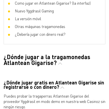
Como jugar en Atlantean Gigarise? (la interfaz)
Nuevo Yggdrasil Gaming
La versión móvil
Otras máquinas tragamonedas
¿Debería jugar con dinero real?
¿Dónde jugar a la tragamonedas
Atlantean Gigarise?
¿Dónde jugar gratis en Atlantean Gigarise sin
registrarse o con dinero?
Puedes probar la tragaperras Atlantean Gigarise del
proveedor Yggdrasil en modo demo en nuestra web Casinoz sin
ningún riesgo.