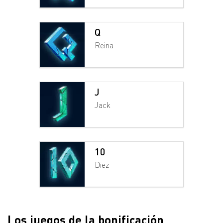
Q
Reina
J
Jack
10
Diez
Los juegos de la bonificación