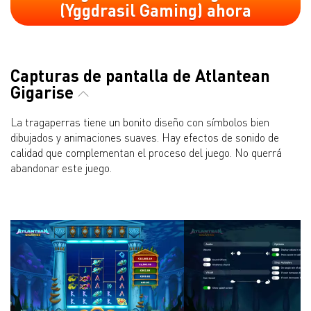
(Yggdrasil Gaming) ahora
Capturas de pantalla de Atlantean
Gigarise
La tragaperras tiene un bonito diseño con símbolos bien
dibujados y animaciones suaves. Hay efectos de sonido de
calidad que complementan el proceso del juego. No querrá
abandonar este juego.