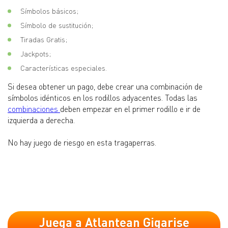
Símbolos básicos;
Símbolo de sustitución;
Tiradas Gratis;
Jackpots;
Características especiales.
Si desea obtener un pago, debe crear una combinación de
símbolos idénticos en los rodillos adyacentes. Todas las
combinaciones
deben empezar en el primer rodillo e ir de
izquierda a derecha.
No hay juego de riesgo en esta tragaperras.
Juega a Atlantean Gigarise