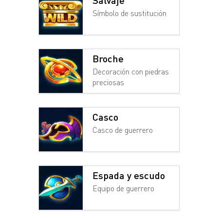
Símbolo de sustitución
Broche
Decoración con piedras
preciosas
Casco
Casco de guerrero
Espada y escudo
Equipo de guerrero