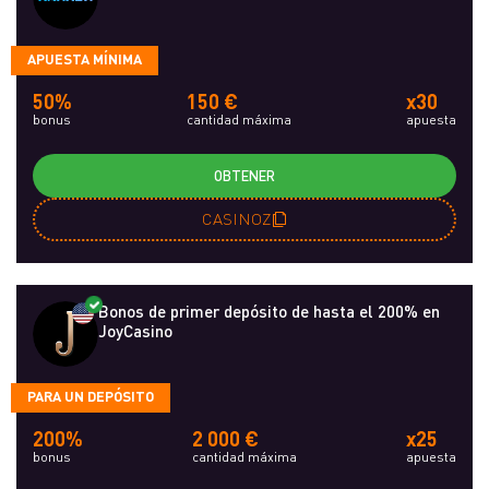
APUESTA MÍNIMA
50%
150 €
x30
bonus
cantidad máxima
apuesta
OBTENER
CASINOZ
Bonos de primer depósito de hasta el 200% en
JoyCasino
PARA UN DEPÓSITO
200%
2 000 €
x25
bonus
cantidad máxima
apuesta