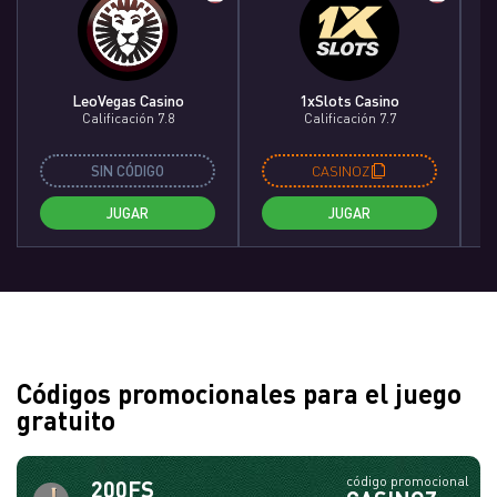
LeoVegas Casino
1xSlots Casino
Calificación 7.8
Calificación 7.7
SIN CÓDIGO
CASINOZ
JUGAR
JUGAR
Códigos promocionales para el juego
gratuito
código promocional
200FS