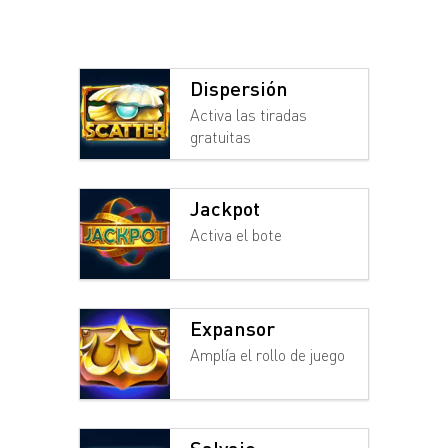
Dispersión
Activa las tiradas
gratuitas
Jackpot
Activa el bote
Expansor
Amplía el rollo de juego
Salvaje