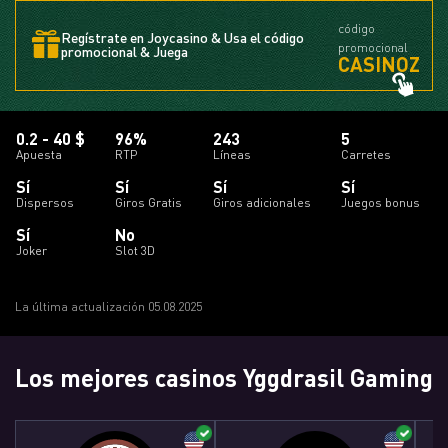
código
Regístrate en Joycasino & Usa el código
promocional
promocional & Juega
CASINOZ
0.2 - 40 $
96%
243
5
Apuesta
RTP
Líneas
Carretes
Sí
Sí
Sí
Sí
Dispersos
Giros Gratis
Giros adicionales
Juegos bonus
Sí
No
Joker
Slot 3D
La última actualización 05.08.2025
Los mejores casinos Yggdrasil Gaming