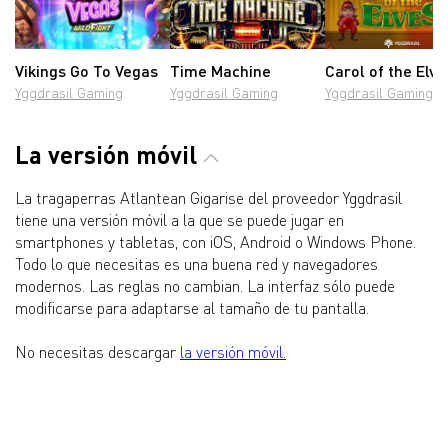
Vikings Go To Vegas
Time Machine
Carol of the Elve
Yggdrasil Gaming
Yggdrasil Gaming
Yggdrasil Gaming
La versión móvil
La tragaperras Atlantean Gigarise del proveedor Yggdrasil
tiene una versión móvil a la que se puede jugar en
smartphones y tabletas, con iOS, Android o Windows Phone.
Todo lo que necesitas es una buena red y navegadores
modernos. Las reglas no cambian. La interfaz sólo puede
modificarse para adaptarse al tamaño de tu pantalla.
No necesitas descargar
la versión móvil.