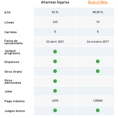
Atlantean Gigarise
Book of Ming
96 %
98.05 %
RTP
243
10
Líneas
5
5
Carretes
Fecha de
22 abril 2021
24 octubre 2017
lanzamiento
Jackpot
progresivo
Dispersos
Giros Gratis
Giros
adicionales
Joker
4370
125000
Pago máximo
Juegos bonus