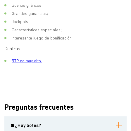
Buenos gráficos;
Grandes ganancias;
Jackpots;
Características especiales;
Interesante juego de bonificación.
Contras:
RTP no muy alto.
Preguntas frecuentes
💲¿Hay botes?