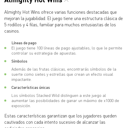
Almighty Hot Wins ofrece varias funciones destacadas que
mejoran la jugabilidad. El juego tiene una estructura clásica de
5 rodillos y 4 filas, familiar para muchos entusiastas de los
casinos.
Líneas de pago
El juego tiene 100 líneas de pago ajustables, lo que le permite
controlar su estrategia de apuestas.
Símbolos
Además de las frutas clásicas, encontrarás símbolos de la
suerte como sietes y estrellas que crean un efecto visual
impactante.
Características únicas
Los símbolos Stacked Wild distinguen a este juego al
aumentar las posibilidades de ganar un máximo de x1000 de
exposición.
Estas características garantizan que los jugadores queden
cautivados con cada intento sucesivo de alcanzar las