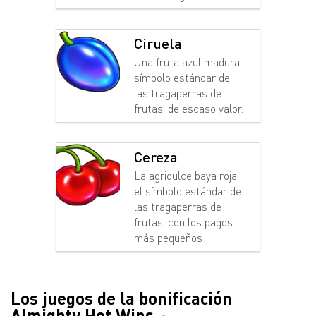
Ciruela
Una fruta azul madura,
símbolo estándar de
las tragaperras de
frutas, de escaso valor.
Cereza
La agridulce baya roja,
el símbolo estándar de
las tragaperras de
frutas, con los pagos
más pequeños
Los juegos de la bonificación
Almighty Hot Wins