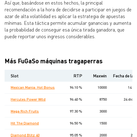
Así que, basándose en estos hechos, la principal
recomendación a la hora de decidirse a participar en juegos de
azar de alta volatilidad es aplicar la estrategia de apuestas
mínimas. Esta táctica permite acumular ganancias y aumenta
la probabilidad de conseguir esa única tirada ganadora, que
puede reportar unos ingresos considerables.
Más FuGaSo máquinas tragaperras
Slot
RTP
Maxwin
Fecha de lan
Mexican Mania: Hot Bonus
96.10 %
10000
14 fe
Hercules Power Wild
96.40 %
8750
24 dici
Mega Rich Fruits
97.30 %
3000
11 
Hit The Diamond
96.50 %
1500
6 
Diamond Blitz 40
95.05 %
2000
27 