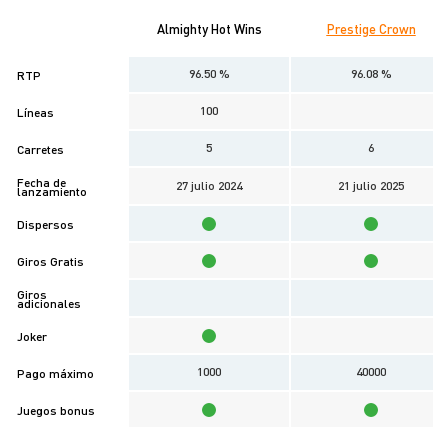
Almighty Hot Wins
Prestige Crown
96.50 %
96.08 %
RTP
100
Líneas
5
6
Carretes
Fecha de
27 julio 2024
21 julio 2025
lanzamiento
Dispersos
Giros Gratis
Giros
adicionales
Joker
1000
40000
Pago máximo
Juegos bonus