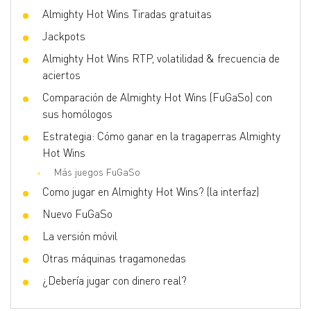
Almighty Hot Wins Tiradas gratuitas
Jackpots
Almighty Hot Wins RTP, volatilidad & frecuencia de
aciertos
Comparación de Almighty Hot Wins (FuGaSo) con
sus homólogos
Estrategia: Cómo ganar en la tragaperras Almighty
Hot Wins
Más juegos FuGaSo
Como jugar en Almighty Hot Wins? (la interfaz)
Nuevo FuGaSo
La versión móvil
Otras máquinas tragamonedas
¿Debería jugar con dinero real?