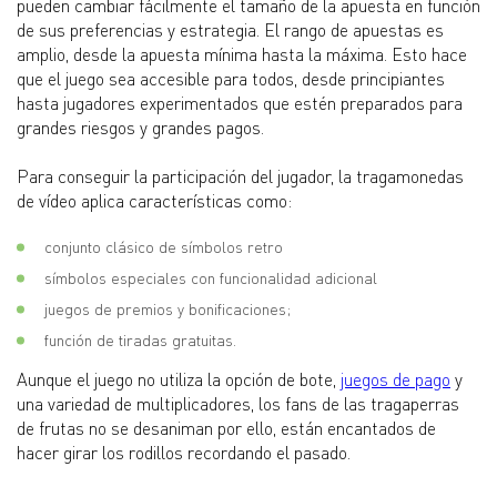
pueden cambiar fácilmente el tamaño de la apuesta en función
de sus preferencias y estrategia. El rango de apuestas es
amplio, desde la apuesta mínima hasta la máxima. Esto hace
que el juego sea accesible para todos, desde principiantes
hasta jugadores experimentados que estén preparados para
grandes riesgos y grandes pagos.
Para conseguir la participación del jugador, la tragamonedas
de vídeo aplica características como:
conjunto clásico de símbolos retro
símbolos especiales con funcionalidad adicional
juegos de premios y bonificaciones;
función de tiradas gratuitas.
Aunque el juego no utiliza la opción de bote,
juegos de pago
y
una variedad de multiplicadores, los fans de las tragaperras
de frutas no se desaniman por ello, están encantados de
hacer girar los rodillos recordando el pasado.