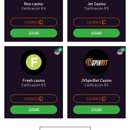
Rox casino
Jet Casino
Calificación 8.6
Calificación 8.5
CASINOZ
CASINOZ
JUGAR
JUGAR
Fresh casino
JVSpinBet Casino
Calificación 8.5
Calificación 8.3
CASINOZ
CASINOZ
JUGAR
JUGAR