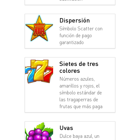
Dispersión
Símbolo Scatter con
función de pago
garantizado
Sietes de tres
colores
Números azules,
amarillos y rojos, el
símbolo estándar de
las tragaperras de
frutas que más paga
Uvas
Dulce baya azul, un