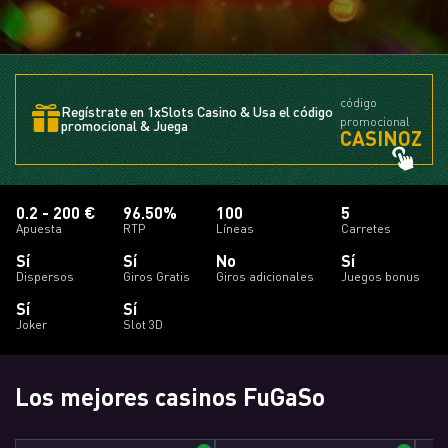
código
Regístrate en 1xSlots Casino & Usa el código
promocional
promocional & Juega
CASINOZ
0.2 - 200 €
96.50%
100
5
Apuesta
RTP
Líneas
Carretes
Sí
Sí
No
Sí
Dispersos
Giros Gratis
Giros adicionales
Juegos bonus
Sí
Sí
Joker
Slot 3D
Los mejores casinos FuGaSo