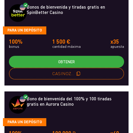
Bonos de bienvenida y tiradas gratis en
SpinBetter Casino
PARA UN DEPÓSITO
100%
1 500 €
x35
bonus
cantidad máxima
apuesta
OBTENER
CASINOZRU
Bono de bienvenida del 100% y 100 tiradas
gratis en Aurora Casino
PARA UN DEPÓSITO