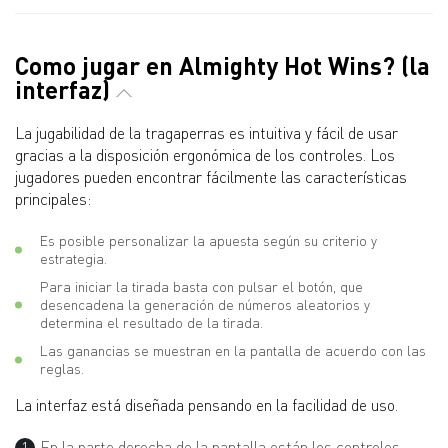
Como jugar en Almighty Hot Wins? (la
interfaz)
La jugabilidad de la tragaperras es intuitiva y fácil de usar
gracias a la disposición ergonómica de los controles. Los
jugadores pueden encontrar fácilmente las características
principales:
Es posible personalizar la apuesta según su criterio y
estrategia.
Para iniciar la tirada basta con pulsar el botón, que
desencadena la generación de números aleatorios y
determina el resultado de la tirada.
Las ganancias se muestran en la pantalla de acuerdo con las
reglas.
La interfaz está diseñada pensando en la facilidad de uso.
En la parte derecha de la pantalla están los controles