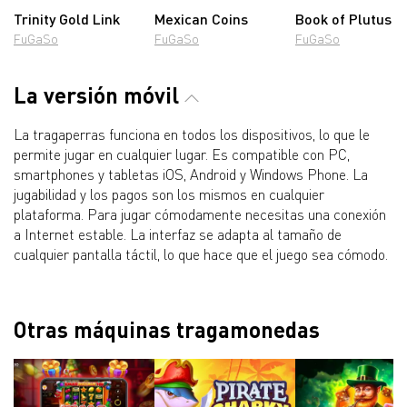
Trinity Gold Link
Mexican Coins
Book of Plutus
FuGaSo
FuGaSo
FuGaSo
La versión móvil
La tragaperras funciona en todos los dispositivos, lo que le
permite jugar en cualquier lugar. Es compatible con PC,
smartphones y tabletas iOS, Android y Windows Phone. La
jugabilidad y los pagos son los mismos en cualquier
plataforma. Para jugar cómodamente necesitas una conexión
a Internet estable. La interfaz se adapta al tamaño de
cualquier pantalla táctil, lo que hace que el juego sea cómodo.
Otras máquinas tragamonedas