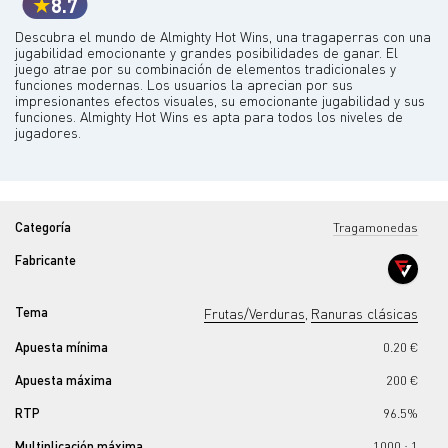
8.7
Descubra el mundo de Almighty Hot Wins, una tragaperras con una
jugabilidad emocionante y grandes posibilidades de ganar. El
juego atrae por su combinación de elementos tradicionales y
funciones modernas. Los usuarios la aprecian por sus
impresionantes efectos visuales, su emocionante jugabilidad y sus
funciones. Almighty Hot Wins es apta para todos los niveles de
jugadores.
Categoría
Tragamonedas
Fabricante
Tema
Frutas/Verduras
Ranuras clásicas
,
Apuesta mínima
0.20 €
Apuesta máxima
200 €
RTP
96.5%
Multiplicación máxima
1000 : 1