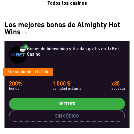
Todos los casinos
Los mejores bonos de Almighty Hot
Wins
Bonos de bienvenida y tiradas gratis en 1xBet
Casino
ELECCIÓN DEL EDITOR
200%
1 500 $
x35
bonus
cantidad máxima
apuesta
OBTENER
SIN CÓDIGO