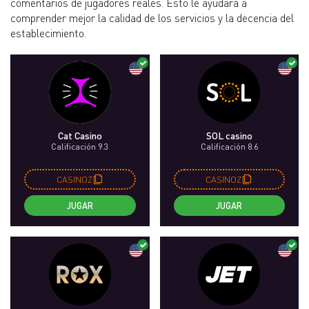
comentarios de jugadores reales. Esto le ayudará a
comprender mejor la calidad de los servicios y la decencia del
establecimiento.
Cat Casino
SOL casino
Calificación 9.3
Calificación 8.6
CASINOZ
CASINOZ
JUGAR
JUGAR