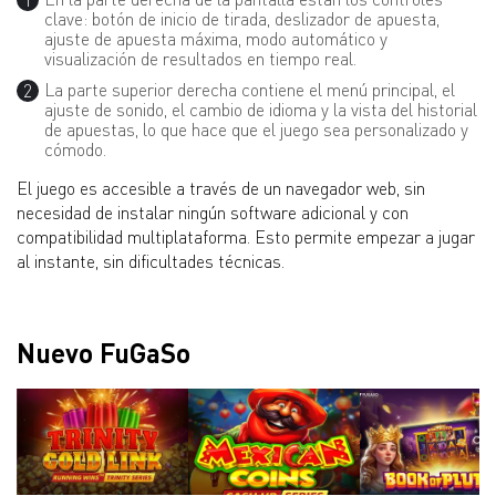
clave: botón de inicio de tirada, deslizador de apuesta,
ajuste de apuesta máxima, modo automático y
visualización de resultados en tiempo real.
La parte superior derecha contiene el menú principal, el
ajuste de sonido, el cambio de idioma y la vista del historial
de apuestas, lo que hace que el juego sea personalizado y
cómodo.
El juego es accesible a través de un navegador web, sin
necesidad de instalar ningún software adicional y con
compatibilidad multiplataforma. Esto permite empezar a jugar
al instante, sin dificultades técnicas.
Nuevo FuGaSo