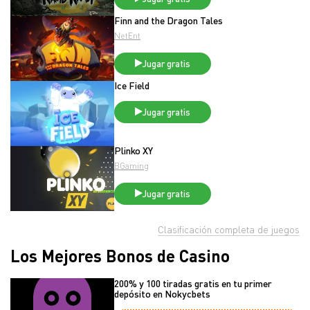
Finn and the Dragon Tales
NetEnt
Jugar gratis
Ice Field
Jugar gratis
Plinko XY
BGaming
Jugar gratis
Clasificación completa de juegos
Los Mejores Bonos de Casino
200% y 100 tiradas gratis en tu primer
depósito en Nokycbets