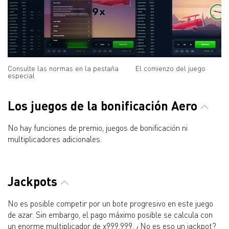
Consulte las normas en la pestaña
El comienzo del juego
especial
Los juegos de la bonificación Aero
No hay funciones de premio, juegos de bonificación ni
multiplicadores adicionales.
Jackpots
No es posible competir por un bote progresivo en este juego
de azar. Sin embargo, el pago máximo posible se calcula con
un enorme multiplicador de x999.999. ¿No es eso un jackpot?