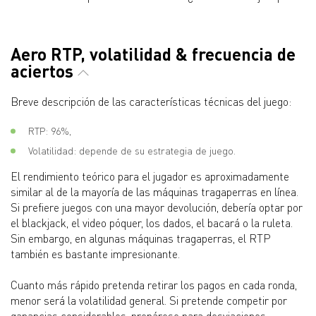
Aero RTP, volatilidad & frecuencia de
aciertos
Breve descripción de las características técnicas del juego:
RTP: 96%,
Volatilidad: depende de su estrategia de juego.
El rendimiento teórico para el jugador es aproximadamente
similar al de la mayoría de las máquinas tragaperras en línea.
Si prefiere juegos con una mayor devolución, debería optar por
el blackjack, el video póquer, los dados, el bacará o la ruleta.
Sin embargo, en algunas máquinas tragaperras, el RTP
también es bastante impresionante.
Cuanto más rápido pretenda retirar los pagos en cada ronda,
menor será la volatilidad general. Si pretende competir por
ganancias considerables, prepárese para desviaciones