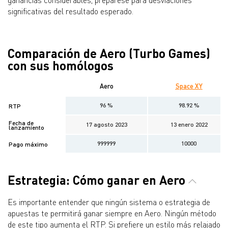
significativas del resultado esperado.
Comparación de Aero (Turbo Games)
con sus homólogos
Aero
Space XY
96 %
98.92 %
RTP
Fecha de
17 agosto 2023
13 enero 2022
lanzamiento
999999
10000
Pago máximo
Estrategia: Cómo ganar en Aero
Es importante entender que ningún sistema o estrategia de
apuestas te permitirá ganar siempre en Aero. Ningún método
de este tipo aumenta el RTP. Si prefiere un estilo más relajado