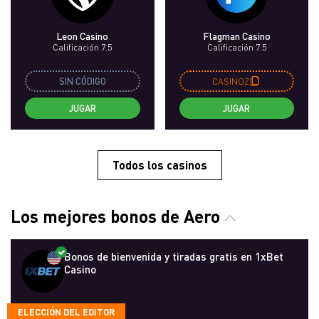
Leon Casino
Flagman Casino
Calificación 7.5
Calificación 7.5
SIN CÓDIGO
CASINOZ
JUGAR
JUGAR
Todos los casinos
Los mejores bonos de Aero
Bonos de bienvenida y tiradas gratis en 1xBet
Casino
ELECCIÓN DEL EDITOR