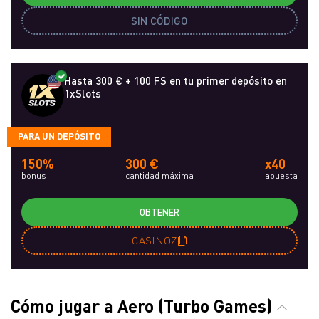
SIN CÓDIGO
Hasta 300 € + 100 FS en tu primer depósito en
1xSlots
PARA UN DEPÓSITO
150%
300 €
x40
bonus
cantidad máxima
apuesta
OBTENER
CASINOZ
Cómo jugar a Aero (Turbo Games)