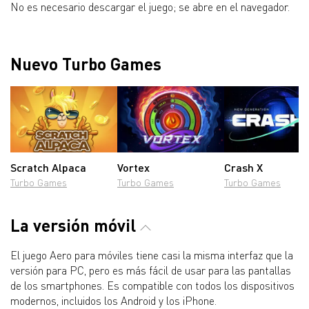
No es necesario descargar el juego; se abre en el navegador.
Nuevo Turbo Games
Scratch Alpaca
Vortex
Crash X
Turbo Games
Turbo Games
Turbo Games
La versión móvil
El juego Aero para móviles tiene casi la misma interfaz que la
versión para PC, pero es más fácil de usar para las pantallas
de los smartphones. Es compatible con todos los dispositivos
modernos, incluidos los Android y los iPhone.