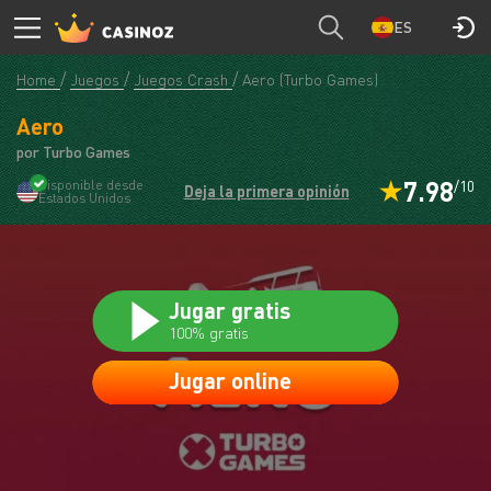
CASINOZ
JUGAR
ES
Home
Juegos
Juegos Crash
Aero (Turbo Games)
Aero
por Turbo Games
7.98
Disponible desde
/10
Deja la primera opinión
Estados Unidos
Jugar gratis
100% gratis
Jugar online