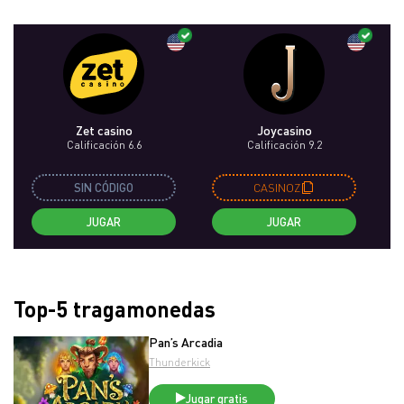
Zet casino
Joycasino
Calificación 6.6
Calificación 9.2
SIN CÓDIGO
CASINOZ
JUGAR
JUGAR
Top-5 tragamonedas
Pan’s Arcadia
Thunderkick
Jugar gratis