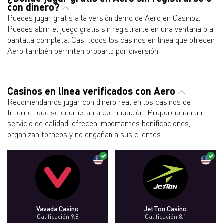
con dinero?
Puedes jugar gratis a la versión demo de Aero en Casinoz.
Puedes abrir el juego gratis sin registrarte en una ventana o a
pantalla completa. Casi todos los casinos en línea que ofrecen
Aero también permiten probarlo por diversión.
Casinos en línea verificados con Aero
Recomendamos jugar con dinero real en los casinos de
Internet que se enumeran a continuación. Proporcionan un
servicio de calidad, ofrecen importantes bonificaciones,
organizan torneos y no engañan a sus clientes.
Vavada Casino
JetTon Casino
Calificación 9.8
Calificación 8.1