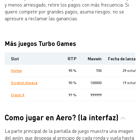
y menos arriesgado, retire los pagos con más frecuencia. Si
quiere competir por grandes pagos, asuma riesgos: no se
apresure a reclamar las ganancias.
Más juegos Turbo Games
Slot
RTP
Maxwin
Fecha de lanzam
Vortex
95 %
700
29 octubre
Scratch Alpaca
90 %
100000
19 octubre
Crash X
97 %
999999
Como jugar en Aero? (la interfaz)
La parte principal de la pantalla de juego muestra una imagen
del avión, que despega al principio de cada ronda y vuela hasta