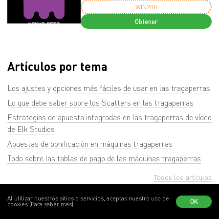
WIN200
Obtener
Artículos por tema
Los ajustes y opciones más fáciles de usar en las tragaperras
Lo que debe saber sobre los Scatters en las tragaperras
Estrategias de apuesta integradas en las tragaperras de vídeo
de Elk Studios
Apuestas de bonificación en máquinas tragaperras
Todo sobre las tablas de pago de las máquinas tragaperras
Todos los artículos
Al utilizar nuestros sitios o servicios, aceptas nuestro uso de
OK
cookies
(Para saber más)