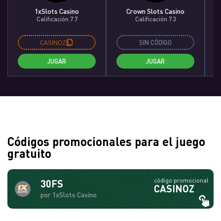
1xSlots Casino
Crown Slots Casino
Calificación 7.7
Calificación 7.3
CASINOZ
SIN CÓDIGO
JUGAR
JUGAR
Códigos promocionales para el juego
gratuito
código promocional
30FS
CASINOZ
por 1xSlots Casino