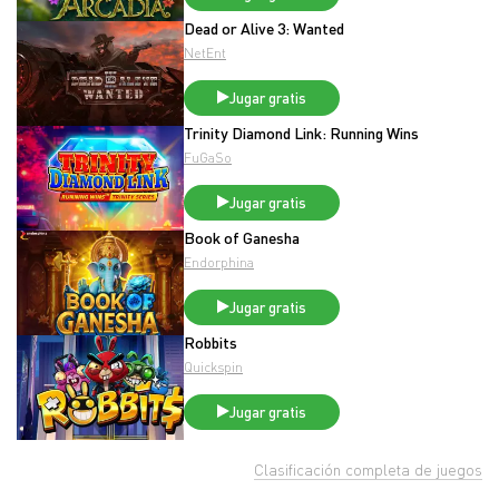
Dead or Alive 3: Wanted
NetEnt
Jugar gratis
Trinity Diamond Link: Running Wins
FuGaSo
Jugar gratis
Book of Ganesha
Endorphina
Jugar gratis
Robbits
Quickspin
Jugar gratis
Clasificación completa de juegos