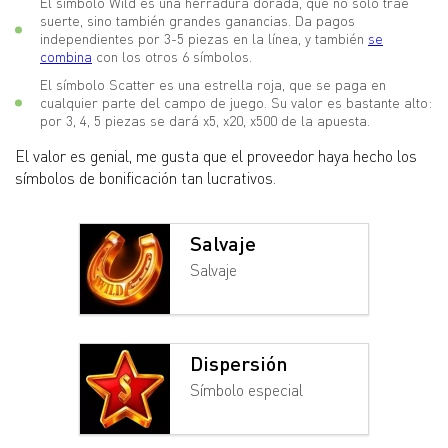
El símbolo Wild es una herradura dorada, que no sólo trae
suerte, sino también grandes ganancias. Da pagos
independientes por 3-5 piezas en la línea, y también
se
combina
con los otros 6 símbolos.
El símbolo Scatter es una estrella roja, que se paga en
cualquier parte del campo de juego. Su valor es bastante alto:
por 3, 4, 5 piezas se dará x5, x20, x500 de la apuesta.
El valor es genial, me gusta que el proveedor haya hecho los
símbolos de bonificación tan lucrativos.
Salvaje
Salvaje
Dispersión
Símbolo especial