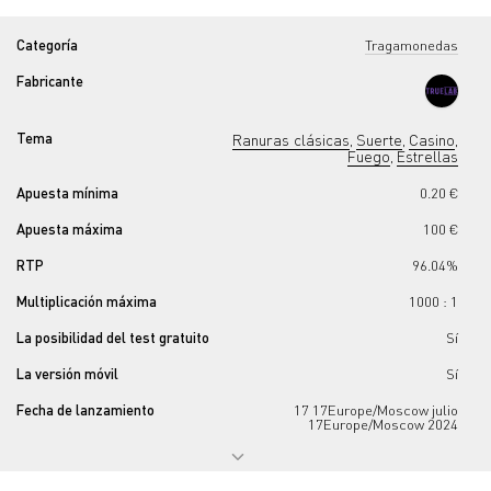
Categoría
Tragamonedas
Fabricante
Tema
Ranuras clásicas
Suerte
Casino
,
,
,
Fuego
Estrellas
,
Apuesta mínima
0.20 €
Apuesta máxima
100 €
RTP
96.04%
Multiplicación máxima
1000 : 1
La posibilidad del test gratuito
Sí
La versión móvil
Sí
Fecha de lanzamiento
17 17Europe/Moscow julio
17Europe/Moscow 2024
Jackpot progresivo
No