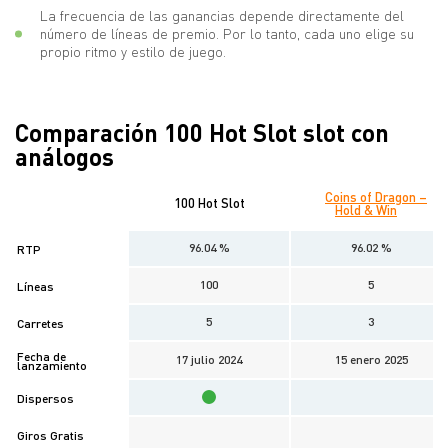
La frecuencia de las ganancias depende directamente del
número de líneas de premio. Por lo tanto, cada uno elige su
propio ritmo y estilo de juego.
Comparación 100 Hot Slot slot con
análogos
Coins of Dragon –
100 Hot Slot
Hold & Win
96.04 %
96.02 %
RTP
100
5
Líneas
5
3
Carretes
Fecha de
17 julio 2024
15 enero 2025
lanzamiento
Dispersos
Giros Gratis