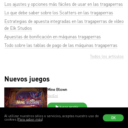
Los ajustes y opciones más fáciles de usar en las tragaperras
Lo que debe saber sobre los Scatters en las tragaperras
Estrategias de apuesta integradas en las tragaperras de vídeo
de Elk Studios
Apuestas de bonificación en máquinas tragaperras
Todo sobre las tablas de pago de las máquinas tragaperras
Todos los artículos
Nuevos juegos
Mine Blown
NetEnt
Jugar gratis
Al utilizar nuestros sitios o servicios, aceptas nuestro uso de
Rabid Randy
OK
cookies
(Para saber más)
NetEnt