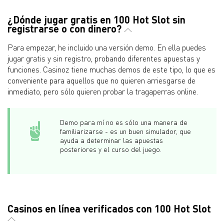
¿Dónde jugar gratis en 100 Hot Slot sin
registrarse o con dinero?
Para empezar, he incluido una versión demo. En ella puedes
jugar gratis y sin registro, probando diferentes apuestas y
funciones. Casinoz tiene muchas demos de este tipo, lo que es
conveniente para aquellos que no quieren arriesgarse de
inmediato, pero sólo quieren probar la tragaperras online.
Demo para mí no es sólo una manera de
familiarizarse - es un buen simulador, que
ayuda a determinar las apuestas
posteriores y el curso del juego.
Casinos en línea verificados con 100 Hot Slot