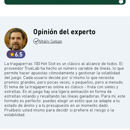
Opinión del experto
Vitaliy Seban
6.5
La tragaperras 100 Hot Slot es un clásico al alcance de todos. El
proveedor TrueLab ha hecho un número variable de líneas, lo que
permite hacer apuestas cómodamente y gestionar la volatilidad
del juego. Cada usuario decide por sí mismo lo que necesita:
premios grandes, pero pocas veces, o pequeños, pero a menudo.
El tema de la tragaperras online es clásico - fruta con sietes y
estrellas. En el juego hay una ligera animación en forma de
estrellas volando y resaltando las líneas ganadoras. Para mí, este
formato es perfecto: puedes elegir un estilo que se adapte a tu
estado de ánimo y a tu presupuesto en un momento dado.
Pruébelo usted mismo para decidir si prefiere el riesgo o la
estabilidad.