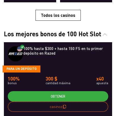
Todos los casinos
Los mejores bonos de 100 Hot Slot
100% hasta $300 + hasta 150 FS en tu primer
depósito en Razed
PARA UN DEPÓSITO
100%
300 $
x40
bonus
cantidad máxima
apuesta
OBTENER
casinoz