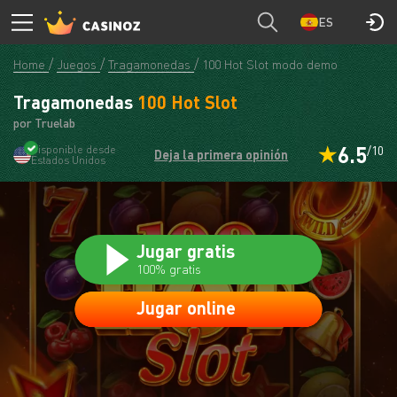
CASINOZ
JUGAR
ES
Home
Juegos
Tragamonedas
100 Hot Slot modo demo
Tragamonedas
100 Hot Slot
por Truelab
6.5
Disponible desde
/10
Deja la primera opinión
Estados Unidos
Jugar gratis
100% gratis
Jugar online