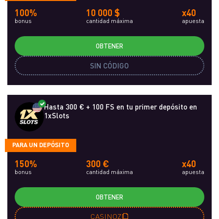
100%
10 000 $
x40
bonus
cantidad máxima
apuesta
OBTENER
SIN CÓDIGO
Hasta 300 € + 100 FS en tu primer depósito en
1xSlots
PARA UN DEPÓSITO
150%
300 €
x40
bonus
cantidad máxima
apuesta
OBTENER
CASINOZ