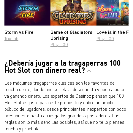
Storm vs Fire
Game of Gladiators
Love is in the Fai
Uprising
Truelab
Play’n GO
Play’n GO
¿Debería jugar a la tragaperras 100
Hot Slot con dinero real?
Las máquinas tragaperras clásicas son las favoritas de
mucha gente, donde uno se relaja, desconecta y poco a poco
va ganando dinero. Los expertos de Casinoz piensan que 100
Hot Slot es justo para este propósito y cubre un amplio
público de jugadores, desde principiantes inexpertos con poco
presupuesto hasta arriesgados grandes apostadores. Las
reglas son lo más sencillas posibles, así que no te lo pienses
mucho y pruébala.