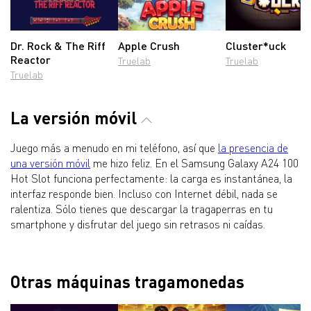
Dr. Rock & The Riff
Apple Crush
Cluster*uck
Reactor
Truelab
Truelab
Truelab
La versión móvil
Juego más a menudo en mi teléfono, así que
la presencia de
una versión móvil
me hizo feliz. En el Samsung Galaxy A24 100
Hot Slot funciona perfectamente: la carga es instantánea, la
interfaz responde bien. Incluso con Internet débil, nada se
ralentiza. Sólo tienes que descargar la tragaperras en tu
smartphone y disfrutar del juego sin retrasos ni caídas.
Otras máquinas tragamonedas