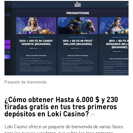
Paquete de bienvenida
¿Cómo obtener Hasta 6.000 $ y 230
tiradas gratis en tus tres primeros
depósitos en Loki Casino?
Loki Casino ofrece un paquete de bienvenida de varias fases
para los nuevos jugadores, que cubre los tres primeros