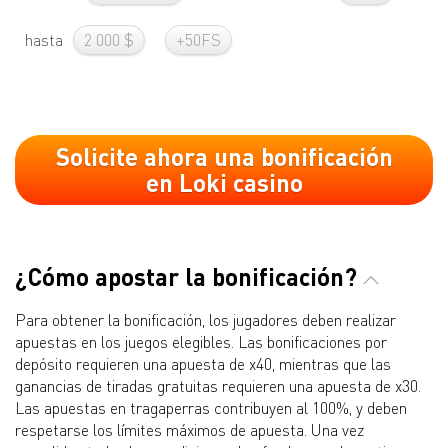
hasta
2 000 $
+50FS
Solicite ahora una bonificación
en Loki casino
¿Cómo apostar la bonificación?
Para obtener la bonificación, los jugadores deben realizar
apuestas en los juegos elegibles. Las bonificaciones por
depósito requieren una apuesta de x40, mientras que las
ganancias de tiradas gratuitas requieren una apuesta de x30.
Las apuestas en tragaperras contribuyen al 100%, y deben
respetarse los límites máximos de apuesta. Una vez