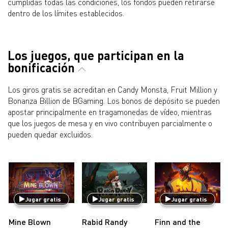
cumplidas todas las condiciones, los fondos pueden retirarse
dentro de los límites establecidos.
Los juegos, que participan en la
bonificación
Los giros gratis se acreditan en Candy Monsta, Fruit Million y
Bonanza Billion de BGaming. Los bonos de depósito se pueden
apostar principalmente en tragamonedas de vídeo, mientras
que los juegos de mesa y en vivo contribuyen parcialmente o
pueden quedar excluidos.
Jugar gratis
Jugar gratis
Jugar gratis
Mine Blown
Rabid Randy
Finn and the