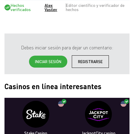
Hechos
Alex
Editor científico y verificador de
verificados
Vasilev
hechos
Debes iniciar sesión para dejar un comentario:
INICIAR SESIÓN
REGISTRARSE
Casinos en línea interesantes
Stake Casino
JackpotCity casino