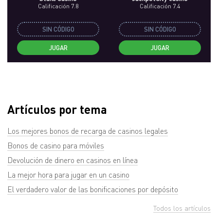
Calificación 7.8
Calificación 7.4
SIN CÓDIGO
SIN CÓDIGO
JUGAR
JUGAR
Artículos por tema
Los mejores bonos de recarga de casinos legales
Bonos de casino para móviles
Devolución de dinero en casinos en línea
La mejor hora para jugar en un casino
El verdadero valor de las bonificaciones por depósito
Todos los artículos