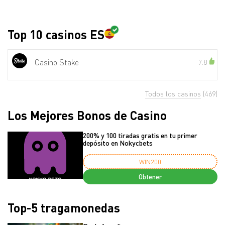
Top 10 casinos ES
Casino Stake
7.8
Todos los casinos
(469)
Los Mejores Bonos de Casino
200% y 100 tiradas gratis en tu primer
depósito en Nokycbets
WIN200
Obtener
Top-5 tragamonedas