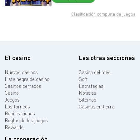
Clasificación completa de juegos
El casino
Las otras secciones
Nuevos casinos
Casino del mes
Lista negra de casino
Soft
Casinos cerrados
Estrategias
Casino
Noticias
Juegos
Sitemap
Los torneos
Casinos en tierra
Bonificaciones
Reglas de los juegos
Rewards
La cooperación