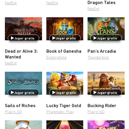
Dragon Tales
NetEnt
NetEnt
NetEnt
Jugar gratis
Jugar gratis
Jugar gratis
Dead or Alive 3:
Book of Ganesha
Pan’s Arcadia
Wanted
Endorphina
Thunderkick
NetEnt
Jugar gratis
Jugar gratis
Jugar gratis
Sails of Riches
Lucky Tiger Gold
Bucking Rider
Play’n GO
Pragmatic Play
Play’n GO