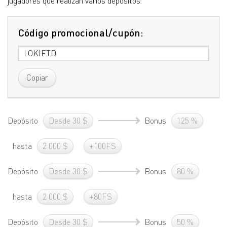
jugadores que realizan varios depósitos.
Código promocional/cupón:
Copiar
Depósito
Desde 30 $
Bonus
125 %
hasta
2 000 $
+100FS
Depósito
Desde 30 $
Bonus
80 %
hasta
2 000 $
+80FS
Depósito
Desde 30 $
Bonus
50 %