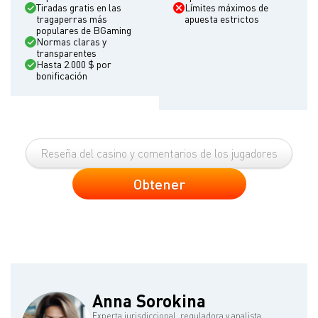
Tiradas gratis en las
Límites máximos de
tragaperras más
apuesta estrictos
populares de BGaming
Normas claras y
transparentes
Hasta 2.000 $ por
bonificación
Reseña del casino y comentarios de los jugadores
Obtener
Anna Sorokina
Experta jurisdiccional, reguladora y analista