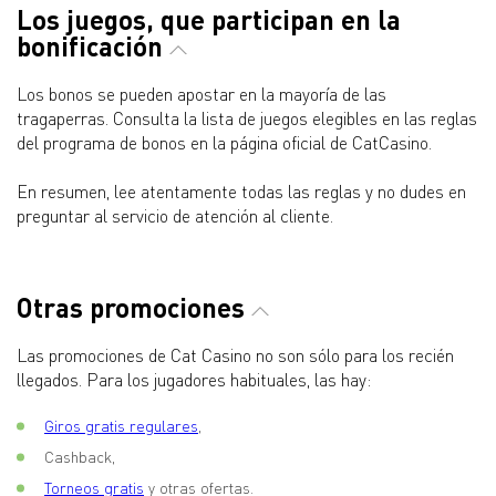
Los juegos, que participan en la
bonificación
Los bonos se pueden apostar en la mayoría de las
tragaperras. Consulta la lista de juegos elegibles en las reglas
del programa de bonos en la página oficial de CatCasino.
En resumen, lee atentamente todas las reglas y no dudes en
preguntar al servicio de atención al cliente.
Otras promociones
Las promociones de Cat Casino no son sólo para los recién
llegados. Para los jugadores habituales, las hay:
Giros gratis regulares
,
Cashback,
Torneos gratis
y otras ofertas.