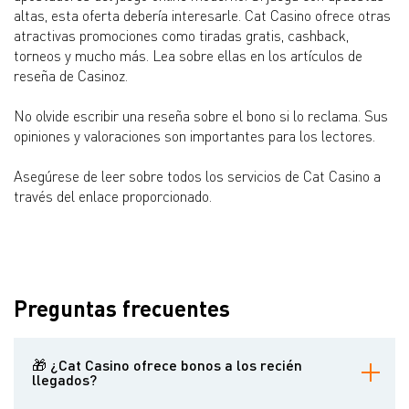
altas, esta oferta debería interesarle. Cat Casino ofrece otras
atractivas promociones como tiradas gratis, cashback,
torneos y mucho más. Lea sobre ellas en los artículos de
reseña de Casinoz.
No olvide escribir una reseña sobre el bono si lo reclama. Sus
opiniones y valoraciones son importantes para los lectores.
Asegúrese de leer sobre todos los servicios de Cat Casino a
través del enlace proporcionado.
Preguntas frecuentes
🎁 ¿Cat Casino ofrece bonos a los recién
llegados?