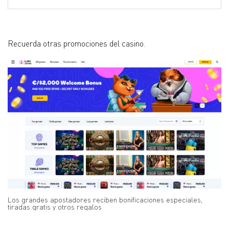
Recuerda otras promociones del casino.
Los grandes apostadores reciben bonificaciones especiales,
tiradas gratis y otros regalos