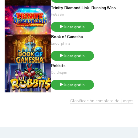
Trinity Diamond Link: Running Wins
FuGaSo
Jugar gratis
Book of Ganesha
Endorphina
Jugar gratis
Robbits
Quickspin
Jugar gratis
Clasificación completa de juegos