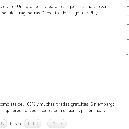
 gratis! Una gran oferta para los jugadores que vuelven:
E
 la popular tragaperras Cleocatra de Pragmatic Play.
L
L
J
completa del 100% y muchas tiradas gratuitas. Sin embargo,
a jugadores activos dispuestos a sesiones prolongadas.
 %
hasta
150 €
+75FS