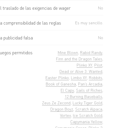
l traslado de las exigencias de wager
No
a comprensibilidad de las reglas
Es muy sencillo.
a publicidad falsa
No
uegos permitidos
Mine Blown
,
Rabid Randy
,
Finn and the Dragon Tales
,
Plinko XY
,
Pilot
,
Dead or Alive 3: Wanted
,
Easter Plinko
,
Limbo XY
,
Robbits
,
Book of Ganesha
,
Pan’s Arcadia
,
El Capy
,
Sails of Riches
,
12 Burning Baseballs
,
Zeus Ze Zecond
,
Lucky Tiger Gold
,
Dragon Boyz
,
Scratch Alpaca
,
Vortex
,
Ice Scratch Gold
,
Capymania Yellow
,
Capymania Green
,
Plinko 2
,