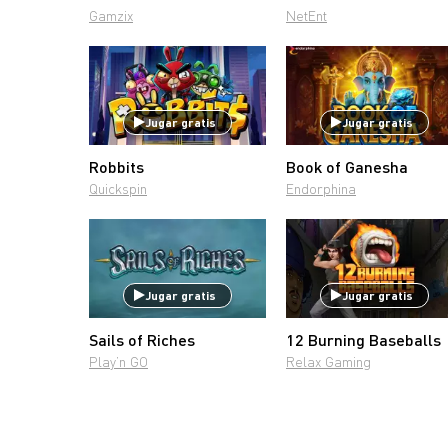
Gamzix
NetEnt
Jugar gratis
Jugar gratis
Robbits
Book of Ganesha
Quickspin
Endorphina
Jugar gratis
Jugar gratis
Sails of Riches
12 Burning Baseballs
Play’n GO
Relax Gaming