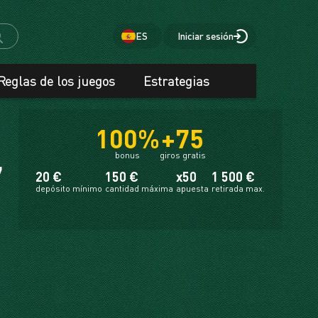
ES
Iniciar sesión
Reglas de los juegos
Estrategias
100%
+75
bonus
giros gratis
7
20 €
150 €
x50
1 500 €
depósito mínimo
cantidad máxima
apuesta
retirada max.