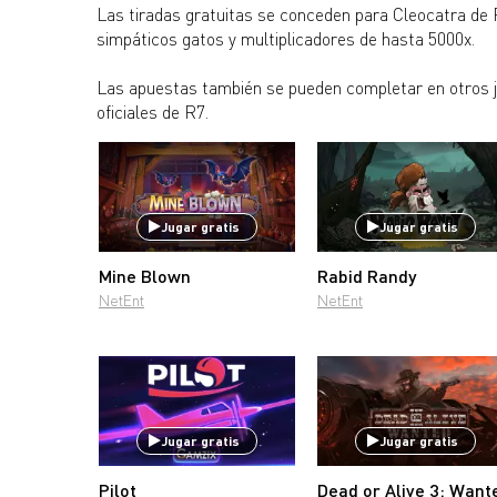
Las tiradas gratuitas se conceden para Cleocatra de 
simpáticos gatos y multiplicadores de hasta 5000x.
Las apuestas también se pueden completar en otros j
oficiales de R7.
Jugar gratis
Jugar gratis
Mine Blown
Rabid Randy
NetEnt
NetEnt
Jugar gratis
Jugar gratis
Pilot
Dead or Alive 3: Want