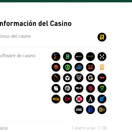
Información del Casino
onus del casino
oftware de casino
nicio
1 enero a las 11:00