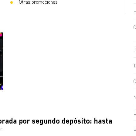
Otras promociones
F
C
P
T
O
M
L
rada por segundo depósito: hasta
E