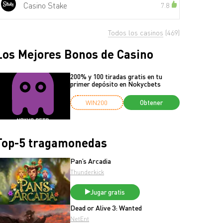
Casino Stake
7.8
Todos los casinos
(469)
Los Mejores Bonos de Casino
200% y 100 tiradas gratis en tu
primer depósito en Nokycbets
WIN200
Obtener
Top-5 tragamonedas
Pan’s Arcadia
Thunderkick
Jugar gratis
Dead or Alive 3: Wanted
NetEnt