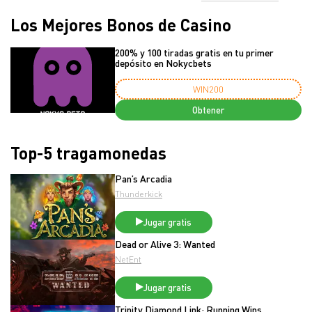
Los Mejores Bonos de Casino
200% y 100 tiradas gratis en tu primer
depósito en Nokycbets
WIN200
Obtener
Top-5 tragamonedas
Pan’s Arcadia
Thunderkick
Jugar gratis
Dead or Alive 3: Wanted
NetEnt
Jugar gratis
Trinity Diamond Link: Running Wins