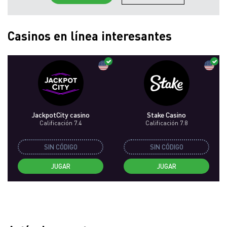
Casinos en línea interesantes
JackpotCity casino
Stake Casino
Calificación 7.4
Calificación 7.8
SIN CÓDIGO
SIN CÓDIGO
JUGAR
JUGAR