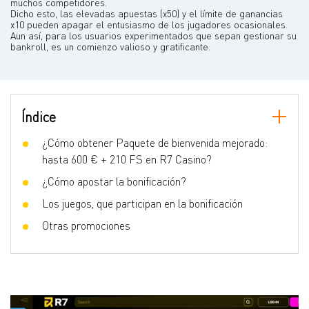
muchos competidores.
Dicho esto, las elevadas apuestas (x50) y el límite de ganancias
x10 pueden apagar el entusiasmo de los jugadores ocasionales.
Aun así, para los usuarios experimentados que sepan gestionar su
bankroll, es un comienzo valioso y gratificante.
Índice
¿Cómo obtener Paquete de bienvenida mejorado:
hasta 600 € + 210 FS en R7 Casino?
¿Cómo apostar la bonificación?
Los juegos, que participan en la bonificación
Otras promociones