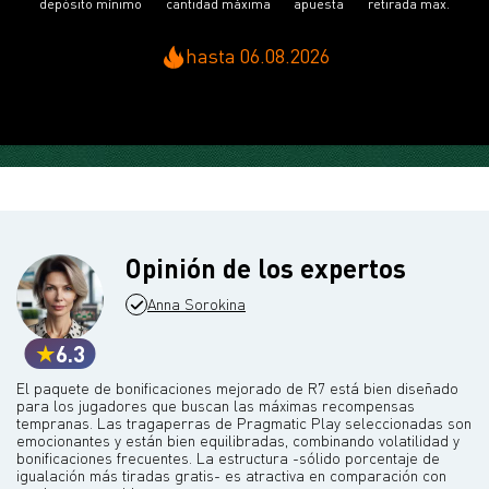
depósito mínimo
cantidad máxima
apuesta
retirada max.
hasta 06.08.2026
Opinión de los expertos
Anna Sorokina
6.3
El paquete de bonificaciones mejorado de R7 está bien diseñado
para los jugadores que buscan las máximas recompensas
tempranas. Las tragaperras de Pragmatic Play seleccionadas son
emocionantes y están bien equilibradas, combinando volatilidad y
bonificaciones frecuentes. La estructura -sólido porcentaje de
igualación más tiradas gratis- es atractiva en comparación con