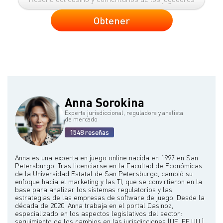
Obtener
Anna Sorokina
Experta jurisdiccional, reguladora y analista
de mercado
1548 reseñas
Anna es una experta en juego online nacida en 1997 en San
Petersburgo. Tras licenciarse en la Facultad de Económicas
de la Universidad Estatal de San Petersburgo, cambió su
enfoque hacia el marketing y las TI, que se convirtieron en la
base para analizar los sistemas regulatorios y las
estrategias de las empresas de software de juego. Desde la
década de 2020, Anna trabaja en el portal Casinoz,
especializado en los aspectos legislativos del sector:
seguimiento de los cambios en las jurisdicciones (UE, EE.UU.),