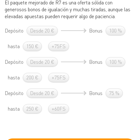
El paquete mejorado de R7 es una oferta sólida con
generosos bonos de igualación y muchas tiradas, aunque las
elevadas apuestas pueden requerir algo de paciencia.
Depósito
Desde 20 €
Bonus
100 %
hasta
150 €
+75FS
Depósito
Desde 20 €
Bonus
100 %
hasta
200 €
+75FS
Depósito
Desde 20 €
Bonus
75 %
hasta
250 €
+60FS