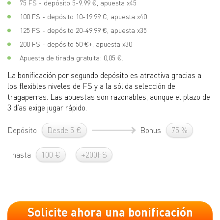
75 FS - depósito 5-9.99 €, apuesta x45
100 FS - depósito 10-19.99 €, apuesta x40
125 FS - depósito 20-49,99 €, apuesta x35
200 FS - depósito 50 €+, apuesta x30
Apuesta de tirada gratuita: 0,05 €.
La bonificación por segundo depósito es atractiva gracias a
los flexibles niveles de FS y a la sólida selección de
tragaperras. Las apuestas son razonables, aunque el plazo de
3 días exige jugar rápido.
Depósito
Desde 5 €
Bonus
75 %
hasta
100 €
+200FS
Solicite ahora una bonificación