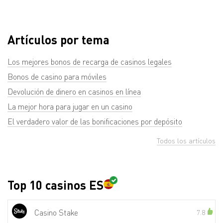
Artículos por tema
Los mejores bonos de recarga de casinos legales
Bonos de casino para móviles
Devolución de dinero en casinos en línea
La mejor hora para jugar en un casino
El verdadero valor de las bonificaciones por depósito
Todos los artículos
Top 10 casinos ES
Casino Stake
7.8