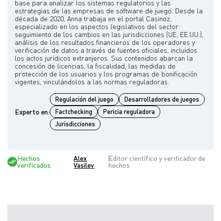
base para analizar los sistemas regulatorios y las
estrategias de las empresas de software de juego. Desde la
década de 2020, Anna trabaja en el portal Casinoz,
especializado en los aspectos legislativos del sector:
seguimiento de los cambios en las jurisdicciones (UE, EE.UU.),
análisis de los resultados financieros de los operadores y
verificación de datos a través de fuentes oficiales, incluidos
los actos jurídicos extranjeros. Sus contenidos abarcan la
concesión de licencias, la fiscalidad, las medidas de
protección de los usuarios y los programas de bonificación
Regulación del juego
Desarrolladores de juegos
Experto en:
Factchecking
Pericia reguladora
Jurisdicciones
Hechos
Alex
Editor científico y verificador de
verificados
Vasilev
hechos