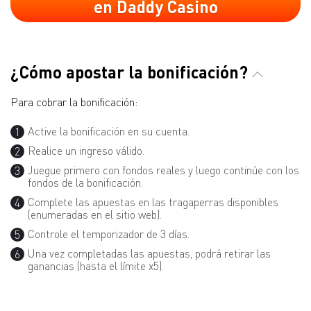
en Daddy Casino
¿Cómo apostar la bonificación?
Para cobrar la bonificación:
Active la bonificación en su cuenta.
Realice un ingreso válido.
Juegue primero con fondos reales y luego continúe con los
fondos de la bonificación.
Complete las apuestas en las tragaperras disponibles
(enumeradas en el sitio web).
Controle el temporizador de 3 días.
Una vez completadas las apuestas, podrá retirar las
ganancias (hasta el límite x5).