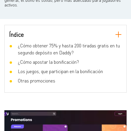
general, el bono es sólido, pero más adecuado para jugadores
activos.
Índice
¿Cómo obtener 75% y hasta 200 tiradas gratis en tu
segundo depósito en Daddy?
¿Cómo apostar la bonificación?
Los juegos, que participan en la bonificación
Otras promociones