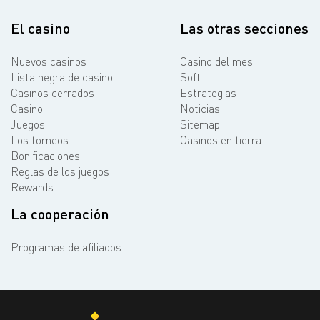
El casino
Las otras secciones
Nuevos casinos
Casino del mes
Lista negra de casino
Soft
Casinos cerrados
Estrategias
Casino
Noticias
Juegos
Sitemap
Los torneos
Casinos en tierra
Bonificaciones
Reglas de los juegos
Rewards
La cooperación
Programas de afiliados