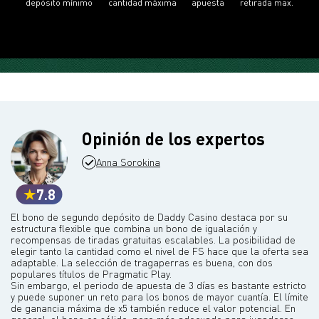
depósito mínimo
cantidad máxima
apuesta
retirada max.
Opinión de los expertos
Anna Sorokina
7.8
El bono de segundo depósito de Daddy Casino destaca por su
estructura flexible que combina un bono de igualación y
recompensas de tiradas gratuitas escalables. La posibilidad de
elegir tanto la cantidad como el nivel de FS hace que la oferta sea
adaptable. La selección de tragaperras es buena, con dos
populares títulos de Pragmatic Play.
Sin embargo, el periodo de apuesta de 3 días es bastante estricto
y puede suponer un reto para los bonos de mayor cuantía. El límite
de ganancia máxima de x5 también reduce el valor potencial. En