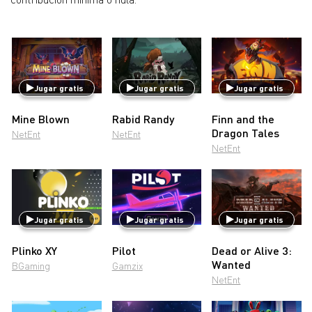
Jugar gratis
Jugar gratis
Jugar gratis
Mine Blown
Rabid Randy
Finn and the
Dragon Tales
NetEnt
NetEnt
NetEnt
Jugar gratis
Jugar gratis
Jugar gratis
Plinko XY
Pilot
Dead or Alive 3:
Wanted
BGaming
Gamzix
NetEnt