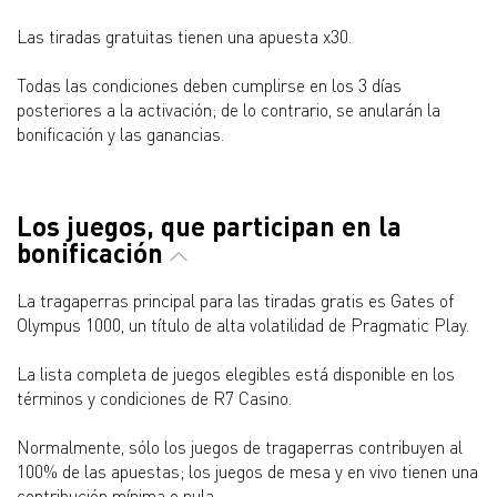
Las tiradas gratuitas tienen una apuesta x30.
Todas las condiciones deben cumplirse en los 3 días
posteriores a la activación; de lo contrario, se anularán la
bonificación y las ganancias.
Los juegos, que participan en la
bonificación
La tragaperras principal para las tiradas gratis es Gates of
Olympus 1000, un título de alta volatilidad de Pragmatic Play.
La lista completa de juegos elegibles está disponible en los
términos y condiciones de R7 Casino.
Normalmente, sólo los juegos de tragaperras contribuyen al
100% de las apuestas; los juegos de mesa y en vivo tienen una
contribución mínima o nula.