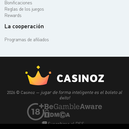
Bonificaciones
Reglas de los juegos
Rewards
La cooperación
Programas de afiliados
jugar de forma inteligente es el boleto al
2026 © Casinoz —
éxito!
Suscribirse al RSS