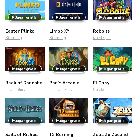
Jugar gratis
Jugar gratis
Jugar gratis
Easter Plinko
Limbo XY
Robbits
BGaming
BGaming
Quickspin
Jugar gratis
Jugar gratis
Jugar gratis
Book of Ganesha
Pan’s Arcadia
El Capy
Endorphina
Thunderkick
Quickspin
Jugar gratis
Jugar gratis
Jugar gratis
Sails of Riches
12 Burning
Zeus Ze Zecond