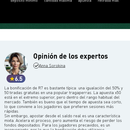
depósito mínimo
cantidad máxima
apuesta
retirada max.
Opinión de los expertos
Anna Sorokina
6.5
La bonificación de R7 es bastante típica: una igualación del 50% y
50 tiradas gratuitas en una popular tragaperras. La apuesta x50
está en el extremo superior, pero dentro del rango habitual del
mercado. También es bueno que el tiempo de apuesta sea corto,
lo que conviene a los jugadores que prefieren sesiones más
rápidas.
Sin embargo, apostar desde el saldo real es una característica
mixta. Acelera el proceso, pero aumenta el riesgo de perder los
fondos depositados. Para los jugadores precavidos, es un
inconveniente, por lo que la bonificación debe utilizarse