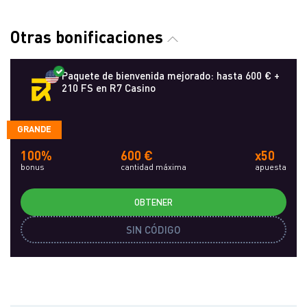
Otras bonificaciones
Paquete de bienvenida mejorado: hasta 600 € +
210 FS en R7 Casino
GRANDE
100%
600 €
x50
bonus
cantidad máxima
apuesta
OBTENER
SIN CÓDIGO