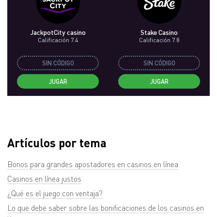
JackpotCity casino
Stake Casino
Calificación 7.4
Calificación 7.8
SIN CÓDIGO
SIN CÓDIGO
JUGAR
JUGAR
Artículos por tema
Bonos para grandes apostadores en casinos en línea
Casinos en línea justos
¿Qué es el juego con ventaja?
Lo que debe saber sobre las bonificaciones de los casinos en