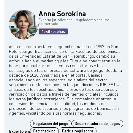
Anna Sorokina
Experta jurisdiccional, reguladora y analista
de mercado
1548 reseñas
Anna es una experta en juego online nacida en 1997 en San
Petersburgo. Tras licenciarse en la Facultad de Económicas
de la Universidad Estatal de San Petersburgo, cambió su
enfoque hacia el marketing y las TI, que se convirtieron en la
base para analizar los sistemas regulatorios y las
estrategias de las empresas de software de juego. Desde la
década de 2020, Anna trabaja en el portal Casinoz,
especializado en los aspectos legislativos del sector:
seguimiento de los cambios en las jurisdicciones (UE, EE.UU.),
análisis de los resultados financieros de los operadores y
verificación de datos a través de fuentes oficiales, incluidos
los actos jurídicos extranjeros. Sus contenidos abarcan la
concesión de licencias, la fiscalidad, las medidas de
protección de los usuarios y los programas de bonificación
Regulación del juego
Desarrolladores de juegos
Experto en:
Factchecking
Pericia reguladora