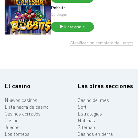
Robbits
Quickspin
Jugar gratis
Clasificación completa de juegos
El casino
Las otras secciones
Nuevos casinos
Casino del mes
Lista negra de casino
Soft
Casinos cerrados
Estrategias
Casino
Noticias
Juegos
Sitemap
Los torneos
Casinos en tierra