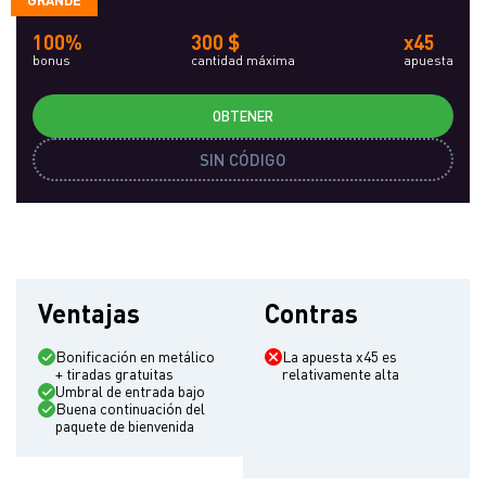
100%
300 $
x45
bonus
cantidad máxima
apuesta
OBTENER
SIN CÓDIGO
Ventajas
Contras
Bonificación en metálico
La apuesta x45 es
+ tiradas gratuitas
relativamente alta
Umbral de entrada bajo
Buena continuación del
paquete de bienvenida