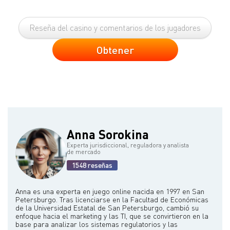
Reseña del casino y comentarios de los jugadores
Obtener
Anna Sorokina
Experta jurisdiccional, reguladora y analista
de mercado
1548 reseñas
Anna es una experta en juego online nacida en 1997 en San
Petersburgo. Tras licenciarse en la Facultad de Económicas
de la Universidad Estatal de San Petersburgo, cambió su
enfoque hacia el marketing y las TI, que se convirtieron en la
base para analizar los sistemas regulatorios y las