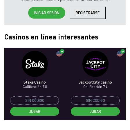
INICIAR SESIÓN
REGISTRARSE
Casinos en línea interesantes
Stake Casino
JackpotCity casino
Calificación 7.8
Calificación 7.4
SIN CÓDIGO
SIN CÓDIGO
JUGAR
JUGAR