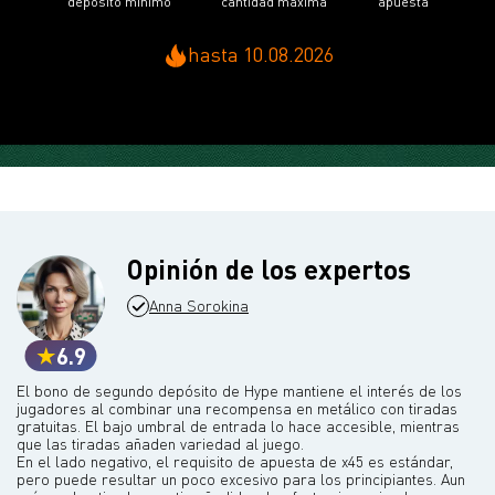
depósito mínimo
cantidad máxima
apuesta
hasta 10.08.2026
Opinión de los expertos
Anna Sorokina
6.9
El bono de segundo depósito de Hype mantiene el interés de los
jugadores al combinar una recompensa en metálico con tiradas
gratuitas. El bajo umbral de entrada lo hace accesible, mientras
que las tiradas añaden variedad al juego.
En el lado negativo, el requisito de apuesta de x45 es estándar,
pero puede resultar un poco excesivo para los principiantes. Aun