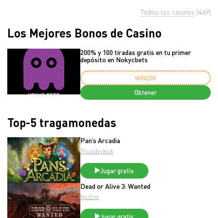
Todos los casinos
(469)
Los Mejores Bonos de Casino
200% y 100 tiradas gratis en tu primer
depósito en Nokycbets
WIN200
Obtener
Top-5 tragamonedas
Pan’s Arcadia
Thunderkick
Jugar gratis
Dead or Alive 3: Wanted
NetEnt
Jugar gratis