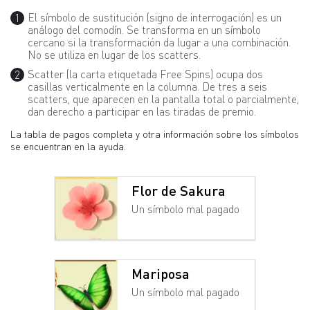
El símbolo de sustitución (signo de interrogación) es un
análogo del comodín. Se transforma en un símbolo
cercano si la transformación da lugar a una combinación.
No se utiliza en lugar de los scatters.
Scatter (la carta etiquetada Free Spins) ocupa dos
casillas verticalmente en la columna. De tres a seis
scatters, que aparecen en la pantalla total o parcialmente,
dan derecho a participar en las tiradas de premio.
La tabla de pagos completa y otra información sobre los símbolos
se encuentran en la ayuda.
Flor de Sakura
Un símbolo mal pagado
Mariposa
Un símbolo mal pagado