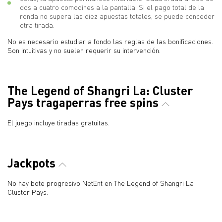
dos a cuatro comodines a la pantalla. Si el pago total de la
ronda no supera las diez apuestas totales, se puede conceder
otra tirada.
No es necesario estudiar a fondo las reglas de las bonificaciones.
Son intuitivas y no suelen requerir su intervención.
The Legend of Shangri La: Cluster
Pays tragaperras free spins
El juego incluye tiradas gratuitas.
Jackpots
No hay bote progresivo NetEnt en The Legend of Shangri La:
Cluster Pays.