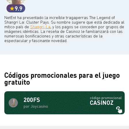
9.9
NetEnt ha presentado la increíble tragaperras The Legend of
Shangri La: Cluster Pays. Su nombre sugiere que está dedicada al
mítico país de
Shangri-La
, y los pagos se conceden por grupos de
imágenes idénticas. La reseña de Casinoz le familiarizará con las
numerosas bonificaciones y otras características de la
espectacular y fascinante novedad.
Códigos promocionales para el juego
gratuito
código promocional
200FS
CASINOZ
por Joycasino