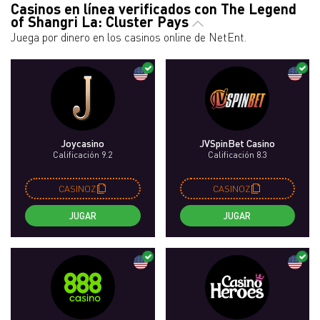
Casinos en línea verificados con The Legend
of Shangri La: Cluster Pays
Juega por dinero en los casinos online de NetEnt.
Joycasino
JVSpinBet Casino
Calificación 9.2
Calificación 8.3
CASINOZ
CASINOZ
JUGAR
JUGAR