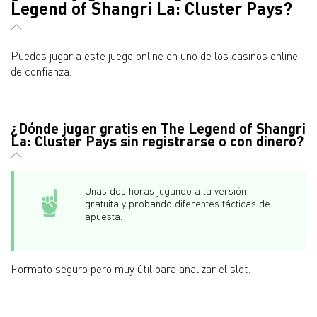
Legend of Shangri La: Cluster Pays?
Puedes jugar a este juego online en uno de los casinos online
de confianza.
¿Dónde jugar gratis en The Legend of Shangri
La: Cluster Pays sin registrarse o con dinero?
Unas dos horas jugando a la versión
gratuita y probando diferentes tácticas de
apuesta.
Formato seguro pero muy útil para analizar el slot.