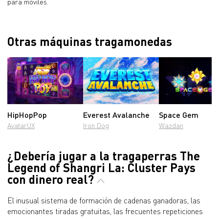
para móviles.
Otras máquinas tragamonedas
HipHopPop
Everest Avalanche
Space Gem
AvatarUX
Iron Dog
Wazdan
¿Debería jugar a la tragaperras The
Legend of Shangri La: Cluster Pays
con dinero real?
El inusual sistema de formación de cadenas ganadoras, las
emocionantes tiradas gratuitas, las frecuentes repeticiones