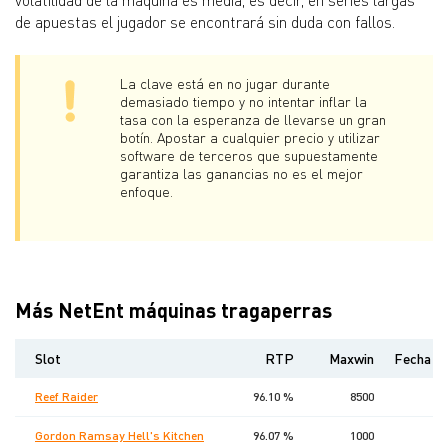
volatilidad de la máquina es media, es decir, en series largas
de apuestas el jugador se encontrará sin duda con fallos.
La clave está en no jugar durante
demasiado tiempo y no intentar inflar la
tasa con la esperanza de llevarse un gran
botín. Apostar a cualquier precio y utilizar
software de terceros que supuestamente
garantiza las ganancias no es el mejor
enfoque.
Más NetEnt máquinas tragaperras
Slot
RTP
Maxwin
Fecha de
Reef Raider
96.10 %
8500
Gordon Ramsay Hell's Kitchen
96.07 %
1000