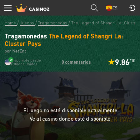
ES
Home
Juegos
Tragamonedas
The Legend of Shangri La: Cluste
Tragamonedas
The Legend of Shangri La:
Cluster Pays
por NetEnt
9.86
Disponible desde
/10
0 comentarios
Estados Unidos
El juego no está disponible actualmente
Ve al casino donde esté disponible