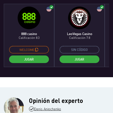
888 casino
LeoVegas Casino
Calificación 8.3
Calificación 7.8
WELCOME
SIN CÓDIGO
JUGAR
JUGAR
Opinión del experto
Denis Anipchenko