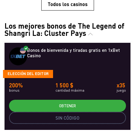
Todos los casinos
Los mejores bonos de The Legend of
Shangri La: Cluster Pays
Bonos de bienvenida y tiradas gratis en 1xBet
Casino
ELECCIÓN DEL EDITOR
200%
1 500 $
x35
bonus
cantidad máxima
juego
OBTENER
SIN CÓDIGO