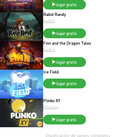
Jugar gratis
Rabid Randy
NetEnt
Jugar gratis
Finn and the Dragon Tales
NetEnt
Jugar gratis
Ice Field
Jugar gratis
Plinko XY
BGaming
Jugar gratis
Clasificación de juegos completos