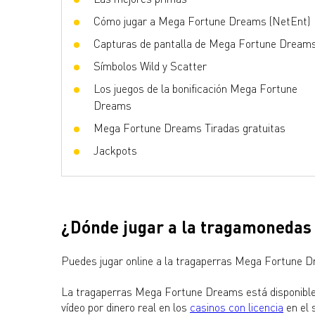
Cómo jugar a Mega Fortune Dreams (NetEnt)
Capturas de pantalla de Mega Fortune Dream
Símbolos Wild y Scatter
Los juegos de la bonificación Mega Fortune
Dreams
Mega Fortune Dreams Tiradas gratuitas
Jackpots
¿Dónde jugar a la tragamoneda
Puedes jugar online a la tragaperras Mega Fortune D
La tragaperras Mega Fortune Dreams está disponible
vídeo por dinero real en los
casinos con licencia
en el 