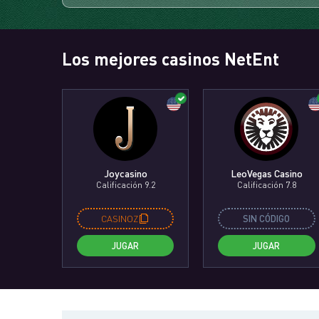
Los mejores casinos NetEnt
Joycasino
LeoVegas Casino
Calificación 9.2
Calificación 7.8
CASINOZ
SIN CÓDIGO
JUGAR
JUGAR