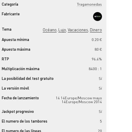
Categoría
Tragamonedas
Fabricante
Tema
Océano
Lujo
Vacaciones
Dinero
,
,
,
Apuesta mínima
0.20 €
Apuesta máxima
80 €
RTP
96.4%
Multiplicación máxima
8400 : 1
La posibilidad del test gratuito
Sí
La versión móvil
Sí
Fecha de lanzamiento
14 14Europe/Moscow mayo
14Europe/Moscow 2014
Jackpot progresivo
Sí
El numero de los tambores
5
El numero de las líneas
20