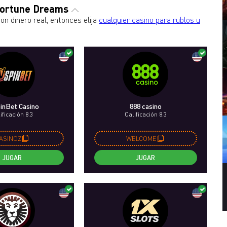
 Fortune Dreams
on dinero real, entonces elija
cualquier casino para rublos u
inBet Casino
888 casino
ificación 8.3
Calificación 8.3
ASINOZ
WELCOME
JUGAR
JUGAR