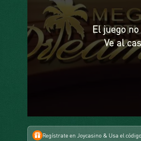
El juego no
Ve al ca
Regístrate en Joycasino & Usa el códi