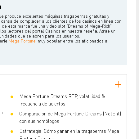
o
ue produce excelentes máquinas tragaperras gratuitas y
cansa de complacer a los clientes de los casinos en línea con
 de esta marca fue una video slot "Dreams of Mega-Rich",
los lectores del portal Casinoz en nuestra reseña. Atrae un
tunidades que se abren para los usuarios.
serie
Mega Fortune
, muy popular entre los aficionados a
Mega Fortune Dreams RTP, volatilidad &
frecuencia de aciertos
Comparación de Mega Fortune Dreams (NetEnt)
con sus homólogos
Estrategia: Cómo ganar en la tragaperras Mega
Fortune Dreams