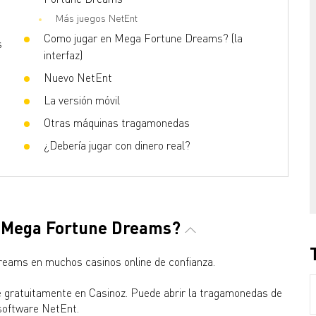
Más juegos NetEnt
Como jugar en Mega Fortune Dreams? (la
s
interfaz)
Nuevo NetEnt
La versión móvil
Otras máquinas tragamonedas
¿Debería jugar con dinero real?
s Mega Fortune Dreams?
reams en muchos casinos online de confianza.
 gratuitamente en Casinoz. Puede abrir la tragamonedas de
software NetEnt.