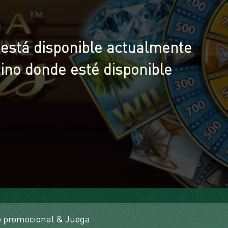
 está disponible actualmente
sino donde esté disponible
go promocional & Juega