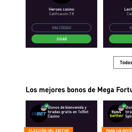
Heroes casino
Leo
Calificación 7.8
Cal
SIN CÓDIGO
S
JUGAR
Todos
Los mejores bonos de Mega For
Bonos de bienvenida y
Bon
tiradas gratis en 1xBet
tir
Casino
Spi
ELECCIÓN DEL EDITOR
PARA UN DEPÓ