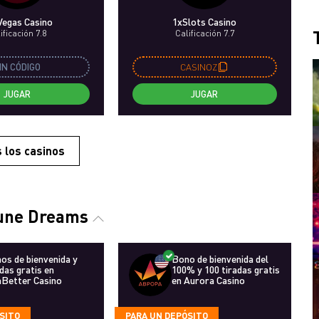
Vegas Casino
1xSlots Casino
ificación 7.8
Calificación 7.7
IN CÓDIGO
CASINOZ
JUGAR
JUGAR
 los casinos
tune Dreams
os de bienvenida y
Bono de bienvenida del
adas gratis en
100% y 100 tiradas gratis
nBetter Casino
en Aurora Casino
SITO
PARA UN DEPÓSITO