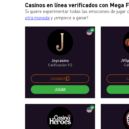
Casinos en línea verificados con Mega
Si quiere experimentar todas las emociones de jugar c
otra moneda
y ¡empiece a ganar!
Joycasino
JVSp
Calificación 9.2
Cal
CASINOZ
C
JUGAR