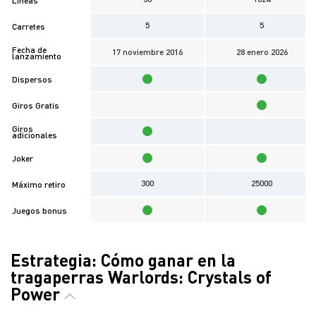
Líneas
5
5
Carretes
Fecha de
17 noviembre 2016
28 enero 2026
lanzamiento
Dispersos
Giros Gratis
Giros
adicionales
Joker
300
25000
Máximo retiro
Juegos bonus
Estrategia: Cómo ganar en la
tragaperras Warlords: Crystals of
Power