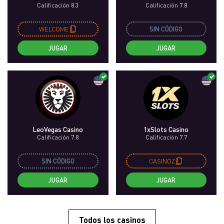
Calificación 8.3
Calificación 7.8
WELCOME
SIN CÓDIGO
JUGAR
JUGAR
LeoVegas Casino
1xSlots Casino
Calificación 7.8
Calificación 7.7
SIN CÓDIGO
CASINOZ
JUGAR
JUGAR
Todos los casinos