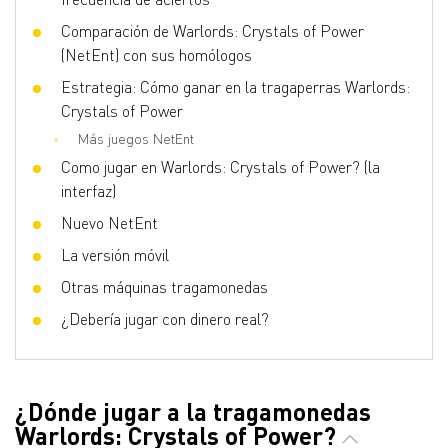
Comparación de Warlords: Crystals of Power
(NetEnt) con sus homólogos
Estrategia: Cómo ganar en la tragaperras Warlords:
Crystals of Power
Más juegos NetEnt
Como jugar en Warlords: Crystals of Power? (la
interfaz)
Nuevo NetEnt
La versión móvil
Otras máquinas tragamonedas
¿Debería jugar con dinero real?
¿Dónde jugar a la tragamonedas
Warlords: Crystals of Power?