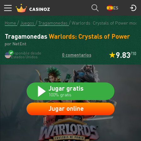
CASINOZ
JUGAR
ES
Home
Juegos
Tragamonedas
Warlords: Crystals of Power mod
Tragamonedas
Warlords: Crystals of Power
por NetEnt
9.83
Disponible desde
/10
0 comentarios
Estados Unidos
Jugar gratis
100% gratis
Jugar online