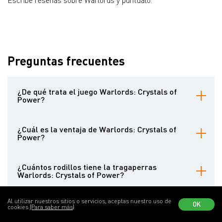
Escribe reseñas sobre Warlords y puntúalo.
Preguntas frecuentes
¿De qué trata el juego Warlords: Crystals of
Power?
La tragaperras Warlords: Crystals of Power te permite
sumergirte en la atmósfera del pasado.
¿Cuál es la ventaja de Warlords: Crystals of
Power?
La tragaperras Warlords: Crystals of Power tiene una jugabilidad
divertida.
¿Cuántos rodillos tiene la tragaperras
Warlords: Crystals of Power?
Señores de la Guerra: Crystals of Power tiene 5 rodillos.
Al utilizar nuestros sitios o servicios, aceptas nuestro uso de
OK
cookies
(Para saber más)
Ventajas
Contras