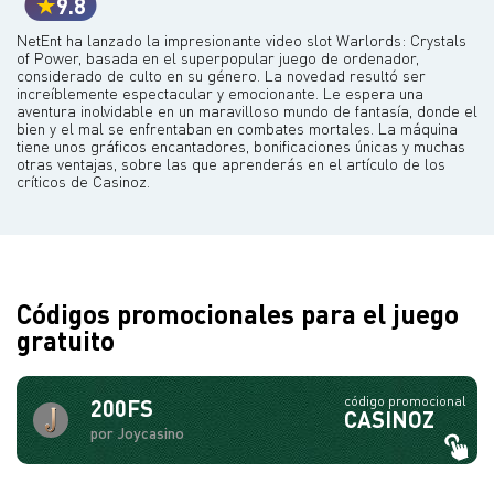
9.8
NetEnt ha lanzado la impresionante video slot Warlords: Crystals
of Power, basada en el superpopular juego de ordenador,
considerado de culto en su género. La novedad resultó ser
increíblemente espectacular y emocionante. Le espera una
aventura inolvidable en un maravilloso mundo de fantasía, donde el
bien y el mal se enfrentaban en combates mortales. La máquina
tiene unos gráficos encantadores, bonificaciones únicas y muchas
otras ventajas, sobre las que aprenderás en el artículo de los
críticos de Casinoz.
Códigos promocionales para el juego
gratuito
código promocional
200FS
CASINOZ
por Joycasino