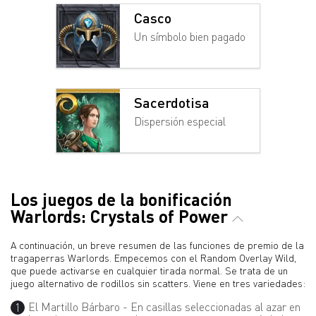
Casco
Un símbolo bien pagado
Sacerdotisa
Dispersión especial
Los juegos de la bonificación
Warlords: Crystals of Power
A continuación, un breve resumen de las funciones de premio de la
tragaperras Warlords. Empecemos con el Random Overlay Wild,
que puede activarse en cualquier tirada normal. Se trata de un
juego alternativo de rodillos sin scatters. Viene en tres variedades:
El Martillo Bárbaro - En casillas seleccionadas al azar en