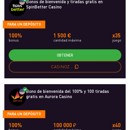
Bonos de bienvenida y tiradas gratis en
SpinBetter Casino
PARA UN DEPÓSITO
100%
1 500 €
x35
bonus
cantidad máxima
juego
OBTENER
CASINOZRU
Bono de bienvenida del 100% y 100 tiradas
gratis en Aurora Casino
PARA UN DEPÓSITO
100%
100 000 ₽
x40
bonus
cantidad máxima
juego