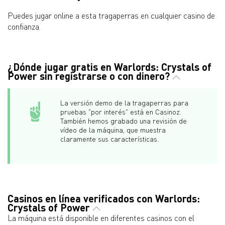
Puedes jugar online a esta tragaperras en cualquier casino de
confianza.
¿Dónde jugar gratis en Warlords: Crystals of
Power sin registrarse o con dinero?
La versión demo de la tragaperras para
pruebas "por interés" está en Casinoz.
También hemos grabado una revisión de
vídeo de la máquina, que muestra
claramente sus características.
Casinos en línea verificados con Warlords:
Crystals of Power
La máquina está disponible en diferentes casinos con el