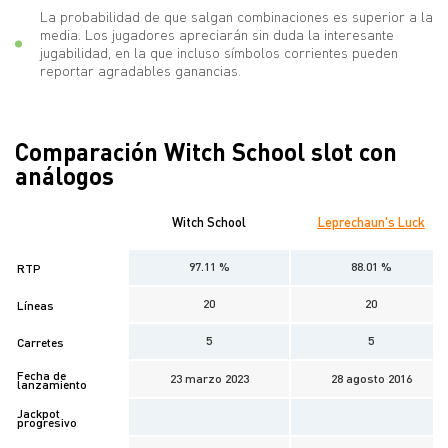
La probabilidad de que salgan combinaciones es superior a la
media. Los jugadores apreciarán sin duda la interesante
jugabilidad, en la que incluso símbolos corrientes pueden
reportar agradables ganancias.
Comparación Witch School slot con
análogos
Witch School
Leprechaun's Luck
97.11 %
88.01 %
RTP
20
20
Líneas
5
5
Carretes
Fecha de
23 marzo 2023
28 agosto 2016
lanzamiento
Jackpot
progresivo