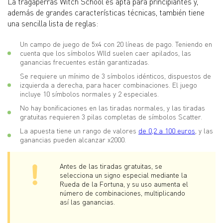
La tragaperras Witch School es apta para principiantes y,
además de grandes características técnicas, también tiene
una sencilla lista de reglas:
Un campo de juego de 5x4 con 20 líneas de pago. Teniendo en
cuenta que los símbolos WIld suelen caer apilados, las
ganancias frecuentes están garantizadas.
Se requiere un mínimo de 3 símbolos idénticos, dispuestos de
izquierda a derecha, para hacer combinaciones. El juego
incluye 10 símbolos normales y 2 especiales.
No hay bonificaciones en las tiradas normales, y las tiradas
gratuitas requieren 3 pilas completas de símbolos Scatter.
La apuesta tiene un rango de valores
de 0,2 a 100 euros
, y las
ganancias pueden alcanzar x2000.
Antes de las tiradas gratuitas, se
selecciona un signo especial mediante la
Rueda de la Fortuna, y su uso aumenta el
número de combinaciones, multiplicando
así las ganancias.