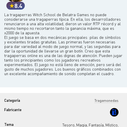
8.4
La tragaperras Witch School de Belatra Games no puede
considerarse una tragaperras típica. En ella, los desarrolladores
renunciaron a una alta volatilidad, dieron un valor RTP récord y al
mismo tiempo no recortaron tanto la ganancia máxima, que es
x2000 de la apuesta.
El juego se basa en dos mecánicas principales: pilas de símbolos
y excelentes tiradas gratuitas. Las primeras fueron necesarias
para dar variedad al modo de juego normal, y las segundas para
dar la oportunidad de llevarse un gran botín. Creo que esta
tragaperras online es una de las dignas de atención. Pueden jugar
tanto los principiantes como los jugadores recreativos
experimentados. El juego no está lleno de emoción, pero será del
gusto de muchos jugadores. Los buenos gráficos combinados con
un excelente acompañamiento de sonido completan el cuadro.
Categoría
Tragamonedas
Fabricante
Tema
Tesoro
Magia
Fantasía
Místico
,
,
,
,