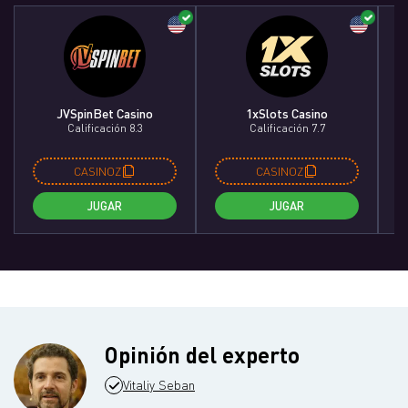
JVSpinBet Casino
1xSlots Casino
Calificación 8.3
Calificación 7.7
CASINOZ
CASINOZ
JUGAR
JUGAR
Opinión del experto
Vitaliy Seban