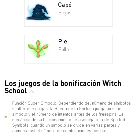
Capó
Brujas
Pie
Pollo
Los juegos de la bonificación Witch
School
Función Super Símbolo. Dependiendo del número de símbolos
scatter que caigan, la Rueda de la Fortuna juega un super
símbolo y el número de intentos antes de los freespins. La
mecánica de su funcionamiento se asemeja a la de Splitted
Symbols, cuando un símbolo se divide en varias partes y
aumenta así el número de combinaciones posibles.