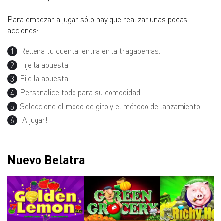
Para empezar a jugar sólo hay que realizar unas pocas
acciones:
Rellena tu cuenta, entra en la tragaperras.
Fije la apuesta.
Fije la apuesta.
Personalice todo para su comodidad.
Seleccione el modo de giro y el método de lanzamiento.
¡A jugar!
Nuevo Belatra