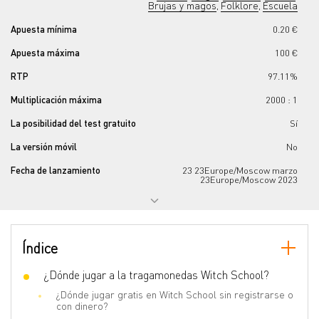
Brujas y magos
Folklore
Escuela
,
,
Apuesta mínima
0.20 €
Apuesta máxima
100 €
RTP
97.11%
Multiplicación máxima
2000 : 1
La posibilidad del test gratuito
Sí
La versión móvil
No
Fecha de lanzamiento
23 23Europe/Moscow marzo
23Europe/Moscow 2023
Jackpot progresivo
No
El numero de los tambores
5
Índice
El numero de las líneas
20
Jokers
¿Dónde jugar a la tragamonedas Witch School?
Sí
¿Dónde jugar gratis en Witch School sin registrarse o
Scatter
Sí
con dinero?