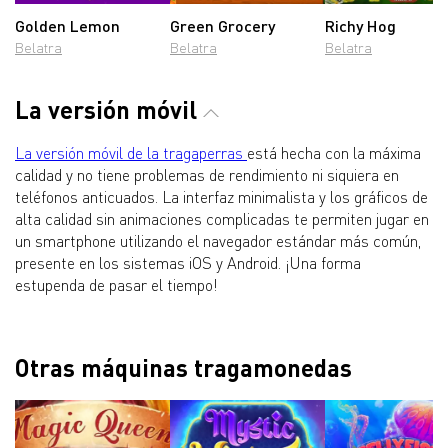
Golden Lemon
Green Grocery
Richy Hog
Belatra
Belatra
Belatra
La versión móvil
La versión móvil de la tragaperras
está hecha con la máxima
calidad y no tiene problemas de rendimiento ni siquiera en
teléfonos anticuados. La interfaz minimalista y los gráficos de
alta calidad sin animaciones complicadas te permiten jugar en
un smartphone utilizando el navegador estándar más común,
presente en los sistemas iOS y Android. ¡Una forma
estupenda de pasar el tiempo!
Otras máquinas tragamonedas