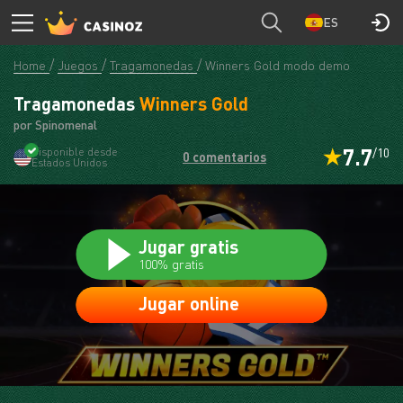
CASINOZ
JUGAR
ES
Home
Juegos
Tragamonedas
Winners Gold modo demo
Tragamonedas
Winners Gold
por Spinomenal
7.7
Disponible desde
/10
0 comentarios
Estados Unidos
Jugar gratis
100% gratis
Jugar online