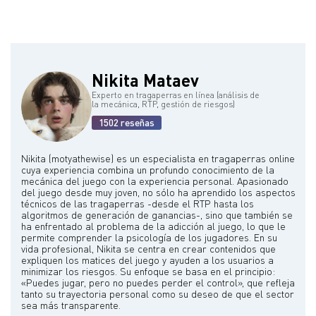
Nikita Mataev
Experto en tragaperras en línea (análisis de
la mecánica, RTP, gestión de riesgos)
1502 reseñas
Nikita (motyathewise) es un especialista en tragaperras online
cuya experiencia combina un profundo conocimiento de la
mecánica del juego con la experiencia personal. Apasionado
del juego desde muy joven, no sólo ha aprendido los aspectos
técnicos de las tragaperras -desde el RTP hasta los
algoritmos de generación de ganancias-, sino que también se
ha enfrentado al problema de la adicción al juego, lo que le
permite comprender la psicología de los jugadores. En su
vida profesional, Nikita se centra en crear contenidos que
expliquen los matices del juego y ayuden a los usuarios a
minimizar los riesgos. Su enfoque se basa en el principio:
«Puedes jugar, pero no puedes perder el control», que refleja
tanto su trayectoria personal como su deseo de que el sector