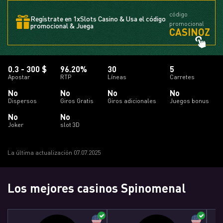
código
Regístrate en 1xSlots Casino & Usa el código
promocional
promocional & Juega
CASINOZ
0.3 - 300 $
96.20%
30
5
Apostar
RTP
Líneas
Carretes
No
No
No
No
Dispersos
Giros Gratis
Giros adicionales
Juegos bonus
No
No
Joker
slot 3D
La última actualización 07.07.2025
Los mejores casinos Spinomenal