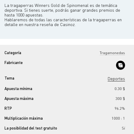
La tragaperras Winners Gold de Spinomenal es de temática
deportiva. Si tienes suerte, podrás ganar grandes premios de
hasta 1000 apuestas.
Hablaremos de todas las características de la tragaperras en
detalle en nuestra reseña de Casinoz.
Categoría
Tragamonedas
Fabricante
Tema
Deportes
Apuesta mínima
0.30 $
Apuesta máxima
300 $
RTP
96.2%
Multiplicación máxima
1000 : 1
La posibilidad del test gratuito
Sí