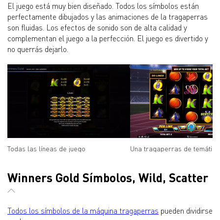
El juego está muy bien diseñado. Todos los símbolos están
perfectamente dibujados y las animaciones de la tragaperras
son fluidas. Los efectos de sonido son de alta calidad y
complementan el juego a la perfección. El juego es divertido y
no querrás dejarlo.
Todas las líneas de juego
Una tragaperras de temática
Winners Gold Símbolos, Wild, Scatter
Todos los símbolos de la máquina tragaperras
pueden dividirse