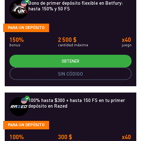
Bono de primer depósito flexible en Betfury:
hasta 150% y 50 FS
PARA UN DEPÓSITO
150%
2 500 $
x40
bonus
cantidad máxima
juego
OBTENER
SIN CÓDIGO
100% hasta $300 + hasta 150 FS en tu primer
depósito en Razed
PARA UN DEPÓSITO
100%
300 $
x40