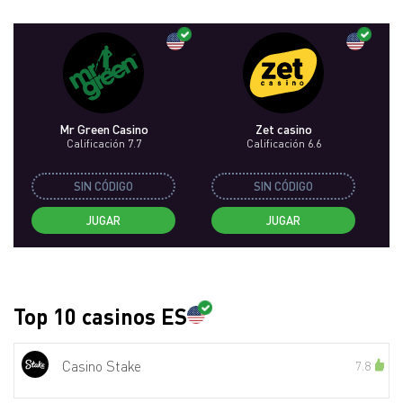
Mr Green Casino
Zet casino
Calificación 7.7
Calificación 6.6
SIN CÓDIGO
SIN CÓDIGO
JUGAR
JUGAR
Top 10 casinos ES
Casino Stake
7.8