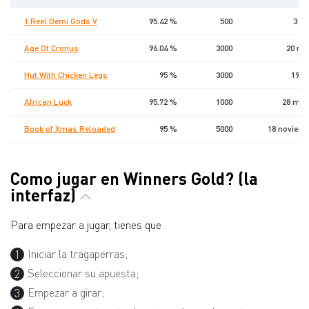
1 Reel Demi Gods V
95.42 %
500
3 ju
Age Of Cronus
96.04 %
3000
20 ma
Hut With Chicken Legs
95 %
3000
19 ju
African Luck
95.72 %
1000
28 mar
Book of Xmas Reloaded
95 %
5000
18 noviemb
Como jugar en Winners Gold? (la
interfaz)
Para empezar a jugar, tienes que
Iniciar la tragaperras;
Seleccionar su apuesta;
Empezar a girar;