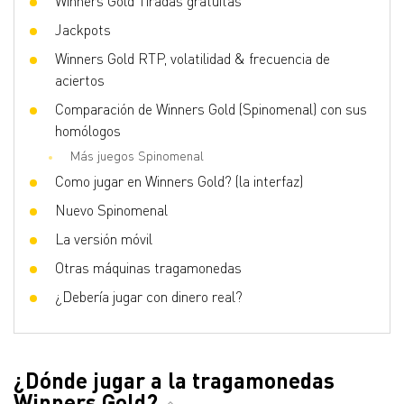
Winners Gold Tiradas gratuitas
Jackpots
Winners Gold RTP, volatilidad & frecuencia de
aciertos
Comparación de Winners Gold (Spinomenal) con sus
homólogos
Más juegos Spinomenal
Como jugar en Winners Gold? (la interfaz)
Nuevo Spinomenal
La versión móvil
Otras máquinas tragamonedas
¿Debería jugar con dinero real?
¿Dónde jugar a la tragamonedas
Winners Gold?