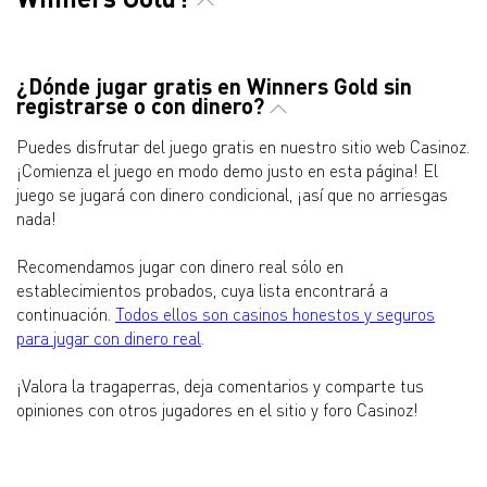
¿Dónde jugar gratis en Winners Gold sin
registrarse o con dinero?
Puedes disfrutar del juego gratis en nuestro sitio web Casinoz.
¡Comienza el juego en modo demo justo en esta página! El
juego se jugará con dinero condicional, ¡así que no arriesgas
nada!
Recomendamos jugar con dinero real sólo en
establecimientos probados, cuya lista encontrará a
continuación.
Todos ellos son casinos honestos y seguros
para jugar con dinero real
.
¡Valora la tragaperras, deja comentarios y comparte tus
opiniones con otros jugadores en el sitio y foro Casinoz!