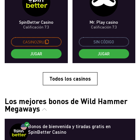
SpinBetter Casino
Mr. Play casino
Calificación 7.3
Calificación 7.3
CASINOZRU
SIN CÓDIGO
JUGAR
JUGAR
Todos los casinos
Los mejores bonos de Wild Hammer
Megaways
Bonos de bienvenida y tiradas gratis en
SpinBetter Casino