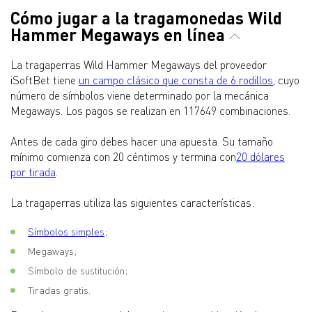
Cómo jugar a la tragamonedas Wild
Hammer Megaways en línea
La tragaperras Wild Hammer Megaways del proveedor
iSoftBet tiene
un campo clásico que consta de 6 rodillos
, cuyo
número de símbolos viene determinado por la mecánica
Megaways. Los pagos se realizan en 117649 combinaciones.
Antes de cada giro debes hacer una apuesta. Su tamaño
mínimo comienza con 20 céntimos y termina con
20 dólares
por tirada
.
La tragaperras utiliza las siguientes características:
Símbolos simples
;
Megaways;
Símbolo de sustitución;
Tiradas gratis.