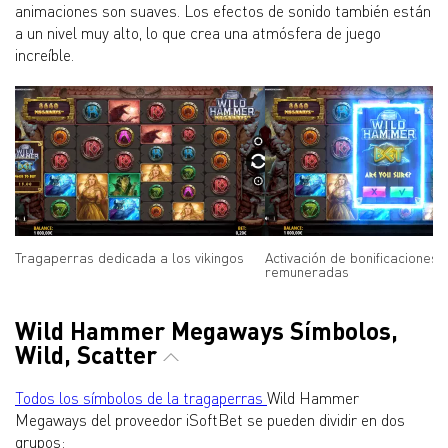
animaciones son suaves. Los efectos de sonido también están
a un nivel muy alto, lo que crea una atmósfera de juego
increíble.
Tragaperras dedicada a los vikingos
Activación de bonificaciones
remuneradas
Wild Hammer Megaways Símbolos,
Wild, Scatter
Todos los símbolos de la tragaperras
Wild Hammer
Megaways del proveedor iSoftBet se pueden dividir en dos
grupos: