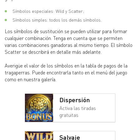
Símbolos especiales: Wild y Scatter;
Símbolos simples: todos los demás símbolos.
Los símbolos de sustitución se pueden utilizar para formar
cualquier combinación. Tenga en cuenta que se permiten
varias combinaciones ganadoras al mismo tiempo. El símbolo
Scatter se describirá en detalle más adelante.
Averigüe el valor de los símbolos en la tabla de pagos de la
tragaperras. Puede encontrarla tanto en el menú del juego
como en nuestra galería.
Dispersión
Activa las tiradas
gratuitas
Salvaje