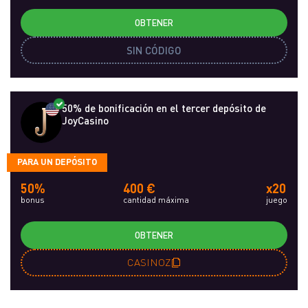
OBTENER
SIN CÓDIGO
50% de bonificación en el tercer depósito de
JoyCasino
PARA UN DEPÓSITO
50%
400 €
x20
bonus
cantidad máxima
juego
OBTENER
CASINOZ