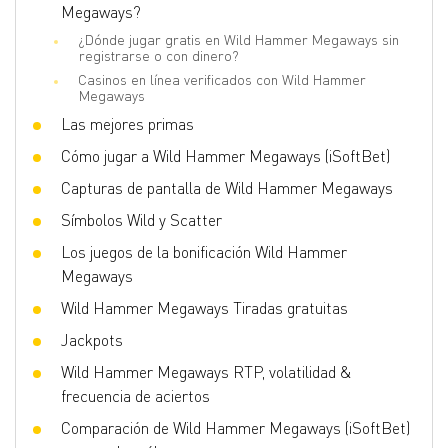
Megaways?
Scatter
Sí
¿Dónde jugar gratis en Wild Hammer Megaways sin
Los juegos de bonificación
Free Spins, MegaWays, Sync Reels,
registrarse o con dinero?
Avalanche, Max Megaways, Cascading
Symbols, Buy Feature, Symbol Swap, RTP
Casinos en línea verificados con Wild Hammer
range, Multiway (+1024), Bonus Buy
Megaways
Feature, Synchronizing reels
Las mejores primas
La volatilidad
High
Cómo jugar a Wild Hammer Megaways (iSoftBet)
Slot 3D
No
Capturas de pantalla de Wild Hammer Megaways
Respins
No
Símbolos Wild y Scatter
Free spins
Sí
Los juegos de la bonificación Wild Hammer
Megaways
Wild Hammer Megaways Tiradas gratuitas
Jackpots
Wild Hammer Megaways RTP, volatilidad &
frecuencia de aciertos
Comparación de Wild Hammer Megaways (iSoftBet)