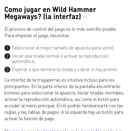
Como jugar en Wild Hammer
Megaways? (la interfaz)
El proceso de control del juego es lo más sencillo posible.
Para empezar el juego, necesitas
Seleccionar el mejor tamaño de apuesta para usted;
Iniciar una tirada normal o activar la reproducción
automática;
Esperar a que termine la tirada y cobrar si hay premio.
La interfaz de la tragaperras es intuitiva incluso para los
principiantes. En la parte inferior de la pantalla encontrarás
botones para seleccionar la apuesta, iniciar tiradas normales,
activar la reproducción automática, así como el botón para
acceder al menú principal. En él podrás familiarizarte con las
reglas y las tablas de pagos. A la izquierda hay un botón para
activar la función de pago.