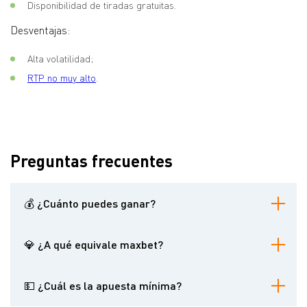
Disponibilidad de tiradas gratuitas.
Desventajas:
Alta volatilidad;
RTP no muy alto
.
Preguntas frecuentes
💰 ¿Cuánto puedes ganar?
La ganancia máxima es de 50.000 apuestas.
💎 ¿A qué equivale maxbet?
La apuesta máxima es igual a 20 $.
💵 ¿Cuál es la apuesta mínima?