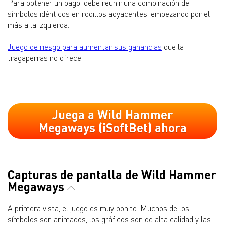
Para obtener un pago, debe reunir una combinación de
símbolos idénticos en rodillos adyacentes, empezando por el
más a la izquierda.
Juego de riesgo para aumentar sus ganancias
que la
tragaperras no ofrece.
Juega a Wild Hammer
Megaways (iSoftBet) ahora
Capturas de pantalla de Wild Hammer
Megaways
A primera vista, el juego es muy bonito. Muchos de los
símbolos son animados, los gráficos son de alta calidad y las