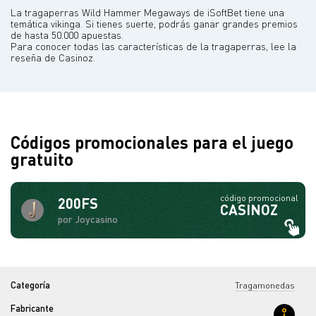
La tragaperras Wild Hammer Megaways de iSoftBet tiene una
temática vikinga. Si tienes suerte, podrás ganar grandes premios
de hasta 50.000 apuestas.
Para conocer todas las características de la tragaperras, lee la
reseña de Casinoz.
Códigos promocionales para el juego
gratuito
código promocional
200FS
CASINOZ
por Joycasino
Categoría
Tragamonedas
Fabricante