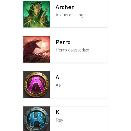
Archer
Arquero vikingo
Perro
Perro asustadizo
A
As
K
Rey