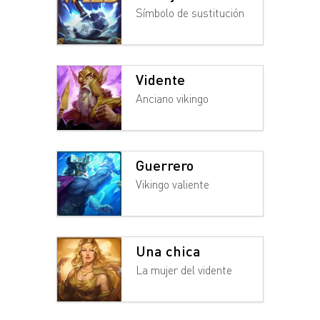
Símbolo de sustitución
Vidente
Anciano vikingo
Guerrero
Vikingo valiente
Una chica
La mujer del vidente