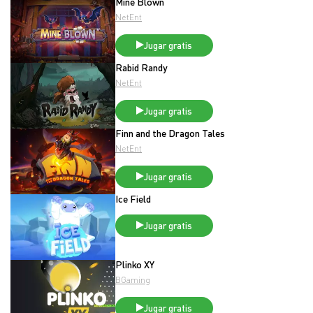
Mine Blown
NetEnt
Jugar gratis
Rabid Randy
NetEnt
Jugar gratis
Finn and the Dragon Tales
NetEnt
Jugar gratis
Ice Field
Jugar gratis
Plinko XY
BGaming
Jugar gratis