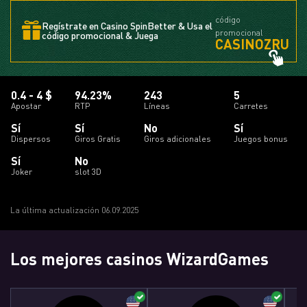
código
Regístrate en Casino SpinBetter & Usa el
promocional
código promocional & Juega
CASINOZRU
0.4 - 4 $
94.23%
243
5
Apostar
RTP
Líneas
Carretes
Sí
Sí
No
Sí
Dispersos
Giros Gratis
Giros adicionales
Juegos bonus
Sí
No
Joker
slot 3D
La última actualización 06.09.2025
Los mejores casinos WizardGames