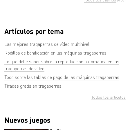
Artículos por tema
Las mejores tragaperras de vídeo multinivel
Rodillos de bonificación en las máquinas tragaperras
Lo que debe saber sobre la reproducción automática en las
tragaperras de vídeo
Todo sobre las tablas de pago de las máquinas tragaperras
Tiradas gratis en tragaperras
Todos los artículos
Nuevos juegos