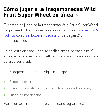
Cómo jugar a la tragamonedas Wild
Fruit Super Wheel en línea
El campo de juego de la tragaperras Wild Fruit Super Wheel
del proveedor Pariplay está representado por
los clásicos 5
rodillos con 3 símbolos en cada uno
. Se pagan 243
combinaciones.
La apuesta en este juego se realiza antes de cada giro. Su
importe mínimo es de sólo 40 céntimos, y el máximo es de 4
dólares por tirada.
La tragaperras utiliza las siguientes opciones:
Símbolos ordinarios;
Símbolo de sustitución con multiplicadores adicionales;
Juego de bonificación.
Para conseguir el premio, es necesario lograr la caída de