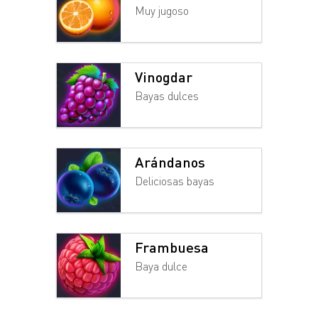
Muy jugoso
Vinogdar
Bayas dulces
Arándanos
Deliciosas bayas
Frambuesa
Baya dulce