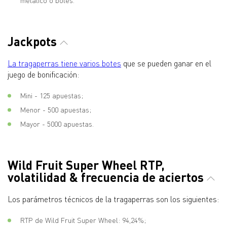
metálico o botes.
Jackpots
La tragaperras tiene varios botes
que se pueden ganar en el
juego de bonificación:
Mini - 125 apuestas;
Menor - 500 apuestas;
Mayor - 5000 apuestas.
Wild Fruit Super Wheel RTP,
volatilidad & frecuencia de aciertos
Los parámetros técnicos de la tragaperras son los siguientes:
RTP de Wild Fruit Super Wheel: 94,24%;