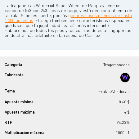
La tragaperras Wild Fruit Super Wheel de Pariplay tiene un
campo de 5x3 con 243 líneas de pago, y está dedicada al tema de
la fruta. Si tienes suerte, podrás
ganar valiosos premios de hasta
1.000 apuestas
. El juego también tiene características especiales
que hacen que la jugabilidad sea aún más interesante.
Hablaremos de todos los pros y los contras de esta tragaperras
en detalle más adelante en la reseña de Casinoz.
Categoría
Tragamonedas
Fabricante
Tema
Frutas/Verduras
Apuesta mínima
0.40 $
Apuesta máxima
4 $
RTP
94.23%
Multiplicación máxima
1000 : 1