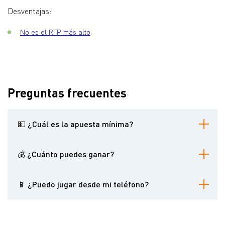
Desventajas:
No es el RTP más alto
.
Preguntas frecuentes
💵 ¿Cuál es la apuesta mínima?
La apuesta mínima es de 40 céntimos.
💰 ¿Cuánto puedes ganar?
Las ganancias máximas equivalen a 1.000 apuestas.
📱 ¿Puedo jugar desde mi teléfono?
Sí, la tragaperras tiene una versión adaptada para móviles.