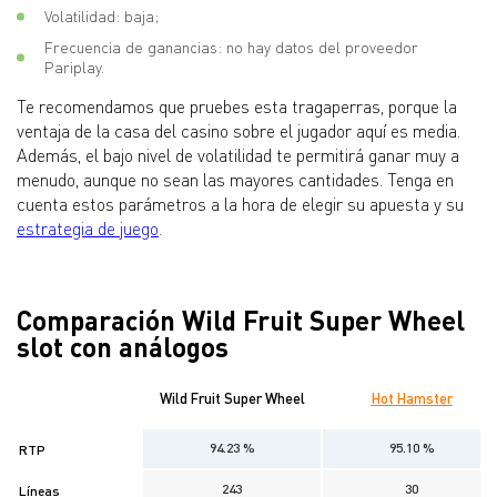
Volatilidad: baja;
Frecuencia de ganancias: no hay datos del proveedor
Pariplay.
Te recomendamos que pruebes esta tragaperras, porque la
ventaja de la casa del casino sobre el jugador aquí es media.
Además, el bajo nivel de volatilidad te permitirá ganar muy a
menudo, aunque no sean las mayores cantidades. Tenga en
cuenta estos parámetros a la hora de elegir su apuesta y su
estrategia de juego
.
Comparación Wild Fruit Super Wheel
slot con análogos
Wild Fruit Super Wheel
Hot Hamster
94.23 %
95.10 %
RTP
243
30
Líneas