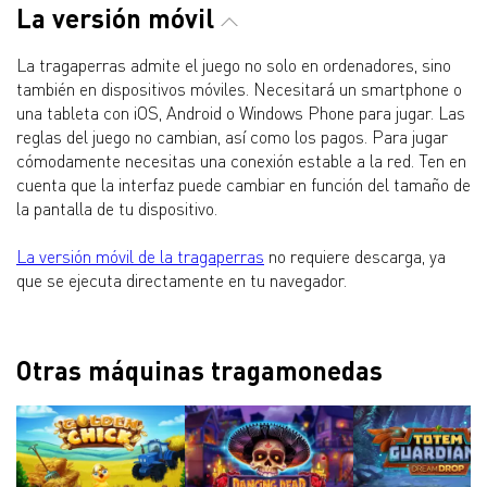
La versión móvil
La tragaperras admite el juego no solo en ordenadores, sino
también en dispositivos móviles. Necesitará un smartphone o
una tableta con iOS, Android o Windows Phone para jugar. Las
reglas del juego no cambian, así como los pagos. Para jugar
cómodamente necesitas una conexión estable a la red. Ten en
cuenta que la interfaz puede cambiar en función del tamaño de
la pantalla de tu dispositivo.
La versión móvil de la tragaperras
no requiere descarga, ya
que se ejecuta directamente en tu navegador.
Otras máquinas tragamonedas