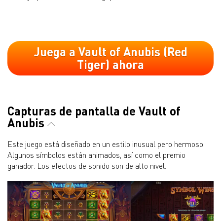
Juega a Vault of Anubis (Red
Tiger) ahora
Capturas de pantalla de Vault of
Anubis
Este juego está diseñado en un estilo inusual pero hermoso.
Algunos símbolos están animados, así como el premio
ganador. Los efectos de sonido son de alto nivel.