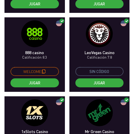
JUGAR
JUGAR
888 casino
LeoVegas Casino
Calificación 8.3
Calificación 7.8
WELCOME
SIN CÓDIGO
JUGAR
JUGAR
1xSlots Casino
Mr Green Casino