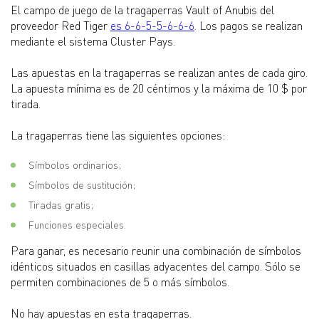
El campo de juego de la tragaperras Vault of Anubis del
proveedor Red Tiger
es 6-6-5-5-6-6-6
. Los pagos se realizan
mediante el sistema Cluster Pays.
Las apuestas en la tragaperras se realizan antes de cada giro.
La apuesta mínima es de 20 céntimos y la máxima de 10 $ por
tirada.
La tragaperras tiene las siguientes opciones:
Símbolos ordinarios;
Símbolos de sustitución;
Tiradas gratis;
Funciones especiales.
Para ganar, es necesario reunir una combinación de símbolos
idénticos situados en casillas adyacentes del campo. Sólo se
permiten combinaciones de 5 o más símbolos.
No hay apuestas en esta tragaperras.