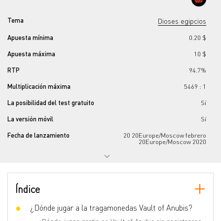
Tema
Dioses egipcios
Apuesta mínima
0.20 $
Apuesta máxima
10 $
RTP
94.7%
Multiplicación máxima
5469 : 1
La posibilidad del test gratuito
Sí
La versión móvil
Sí
Fecha de lanzamiento
20 20Europe/Moscow febrero
20Europe/Moscow 2020
Jackpot progresivo
No
El numero de los tambores
7
Índice
Jokers
Sí
Scatter
¿Dónde jugar a la tragamonedas Vault of Anubis?
Sí