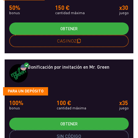
50%
150 €
x30
bonus
cantidad máxima
juego
OBTENER
CASINOZ
Bonificación por invitación en Mr. Green
PARA UN DEPÓSITO
100%
100 €
x35
bonus
cantidad máxima
juego
OBTENER
SIN CÓDIGO