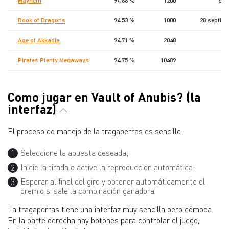
Mayhem
94.66 %
1200
5 m
Book of Dragons
94.53 %
1000
28 septie
Age of Akkadia
94.71 %
2048
5 
Pirates Plenty Megaways
94.75 %
10489
8 
Como jugar en Vault of Anubis? (la
interfaz)
El proceso de manejo de la tragaperras es sencillo:
Seleccione la apuesta deseada;
Inicie la tirada o active la reproducción automática;
Esperar al final del giro y obtener automáticamente el
premio si sale la combinación ganadora.
La tragaperras tiene una interfaz muy sencilla pero cómoda.
En la parte derecha hay botones para controlar el juego,