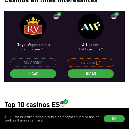
Royal Vegas сasino
Alf casino
Calificación 7.5
Calificación 7.2
SIN CÓDIGO
CASINOZ
JUGAR
JUGAR
Top 10 casinos ES
Al utilizar nuestros sitios o servicios, aceptas nuestro uso de
OK
Casino Stake
7.8
cookies
(Para saber más)