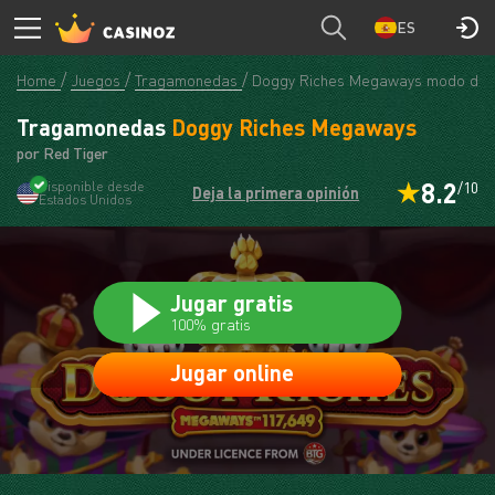
CASINOZ
JUGAR
ES
Home
Juegos
Tragamonedas
Doggy Riches Megaways modo de
Tragamonedas
Doggy Riches Megaways
por Red Tiger
8.2
Disponible desde
/10
Deja la primera opinión
Estados Unidos
Jugar gratis
100% gratis
Jugar online