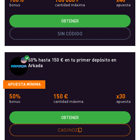
bonus
cantidad máxima
apuesta
OBTENER
SIN CÓDIGO
50% hasta 150 € en tu primer depósito en
Arkada
APUESTA MÍNIMA
50%
150 €
x30
bonus
cantidad máxima
apuesta
OBTENER
CASINOZ