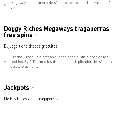
Megaways - el número de símbolos en los rodillos varía de 2
a 7.
Doggy Riches Megaways tragaperras
free spins
El juego tiene tiradas gratuitas:
Tiradas Gratis - Se activan cuando caen sustituciones en los
rodillos 2 y 5. Durante las tiradas, el multiplicador del símbolo
sustituto aumenta.
Jackpots
No hay botes en la tragaperras.