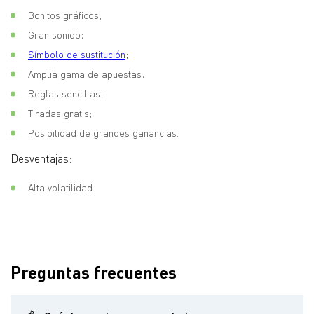
Bonitos gráficos;
Gran sonido;
Símbolo de sustitución;
Amplia gama de apuestas;
Reglas sencillas;
Tiradas gratis;
Posibilidad de grandes ganancias.
Desventajas:
Alta volatilidad.
Preguntas frecuentes