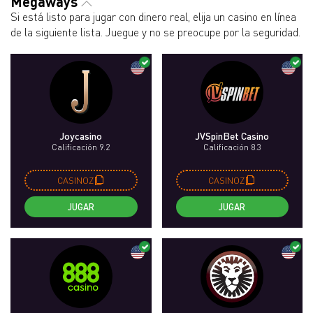
Megaways
Si está listo para jugar con dinero real, elija un casino en línea
de la siguiente lista. Juegue y no se preocupe por la seguridad.
Joycasino
JVSpinBet Casino
Calificación 9.2
Calificación 8.3
CASINOZ
CASINOZ
JUGAR
JUGAR