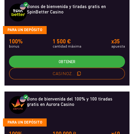
Bonos de bienvenida y tiradas gratis en
SpinBetter Casino
PARA UN DEPÓSITO
100%
1 500 €
x35
bonus
cantidad máxima
apuesta
OBTENER
CASINOZRU
Bono de bienvenida del 100% y 100 tiradas
gratis en Aurora Casino
PARA UN DEPÓSITO
100%
100 000 ₽
x40