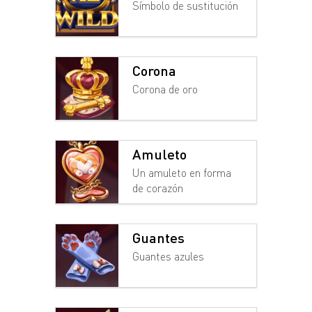
Símbolo de sustitución
Corona
Corona de oro
Amuleto
Un amuleto en forma
de corazón
Guantes
Guantes azules