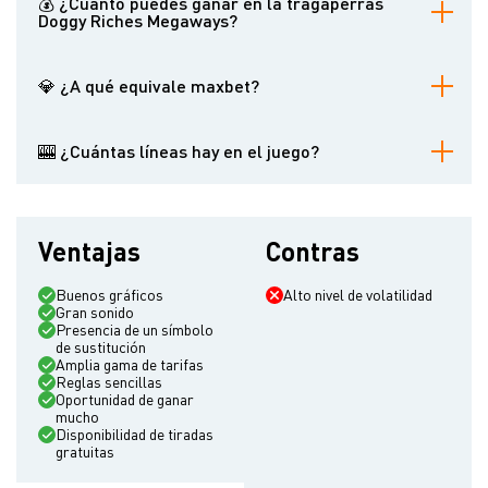
💰 ¿Cuánto puedes ganar en la tragaperras
Doggy Riches Megaways?
Las ganancias máximas son x3494.
💎 ¿A qué equivale maxbet?
La apuesta máxima es de 20 $.
🎰 ¿Cuántas líneas hay en el juego?
La tragaperras Doggy Riches Megaways tiene hasta 117649 líneas.
Ventajas
Contras
Buenos gráficos
Alto nivel de volatilidad
Gran sonido
Presencia de un símbolo
de sustitución
Amplia gama de tarifas
Reglas sencillas
Oportunidad de ganar
mucho
Disponibilidad de tiradas
gratuitas