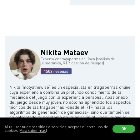
Nikita Mataev
Experto en tragaperras en línea (análisis de
la mecánica, RTP, gestión de riesgos)
1502 reseñas
Nikita (motyathewise) es un especialista en tragaperras online
cuya experiencia combina un profundo conocimiento de la
mecánica del juego con la experiencia personal. Apasionado
del juego desde muy joven, no sólo ha aprendido los aspectos
técnicos de las tragaperras -desde el RTP hasta los
algoritmos de generación de ganancias-, sino que también se
ha enfrentado al problema de la adicción al juego, lo que le
permite comprender la psicología de los jugadores. En su
Al utilizar nuestros sitios o servicios, aceptas nuestro uso de
vida profesional, Nikita se centra en crear contenidos que
OK
cookies
(Para saber más)
expliquen los matices del juego y ayuden a los usuarios a
minimizar los riesgos. Su enfoque se basa en el principio: