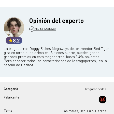
Opinión del experto
Nikita Mataev
8.2
La tragaperras Doggy Riches Megaways del proveedor Red Tiger
gira en torno a los animales. Si tienes suerte, puedes ganar
grandes premios en esta tragaperras, hasta 3.494 apuestas.
Para conocer todas las características de la tragaperras, lea la
reseña de Casinoz.
Categoría
Tragamonedas
Fabricante
Tema
Animales
Oro
Lujo
Perros
,
,
,