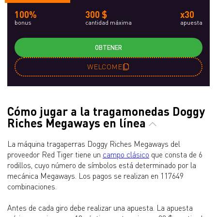
100%
300 $
x30
bonus
cantidad máxima
apuesta
OBTENER
WELCOME
Cómo jugar a la tragamonedas Doggy
Riches Megaways en línea
La máquina tragaperras Doggy Riches Megaways del
proveedor Red Tiger tiene un
campo clásico
que consta de 6
rodillos, cuyo número de símbolos está determinado por la
mecánica Megaways. Los pagos se realizan en 117649
combinaciones.
Antes de cada giro debe realizar una apuesta. La apuesta