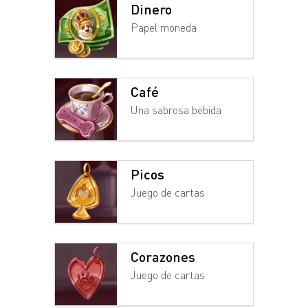
Dinero
Papel moneda
Café
Una sabrosa bebida
Picos
Juego de cartas
Corazones
Juego de cartas